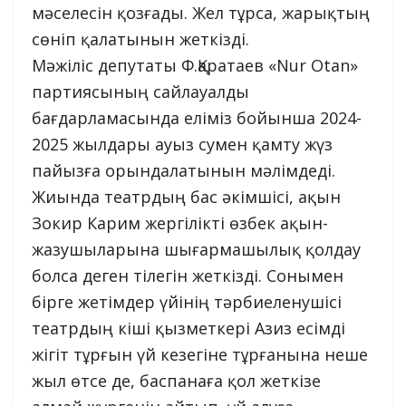
мәселесін қозғады. Жел тұрса, жарықтың
сөніп қалатынын жеткізді.
Мәжіліс депутаты Ф.Қаратаев «Nur Otan»
партиясының сайлауалды
бағдарламасында еліміз бойынша 2024-
2025 жылдары ауыз сумен қамту жүз
пайызға орындалатынын мәлімдеді.
Жиында театрдың бас әкімшісі, ақын
Зокир Карим жергілікті өзбек ақын-
жазушыларына шығармашылық қолдау
болса деген тілегін жеткізді. Сонымен
бірге жетімдер үйінің тәрбиеленушісі
театрдың кіші қызметкері Азиз есімді
жігіт тұрғын үй кезегіне тұрғанына неше
жыл өтсе де, баспанаға қол жеткізе