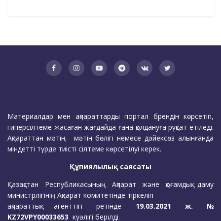
Материалдар мен ақпараттарды портал брендін көрсетіп,
гиперсілтеме жасаған жағдайда ғана қолдануға рұқсат етіледі.
Ақпараттан мәтін, мәтін бөлігі немесе дәйексөз алынғанда
міндетті түрде тиісті сілтеме көрсетілуі керек.
Құпиялылық саясаты
Қазақстан Республикасының Ақпарат және қоғамдық даму
министрлігінің Ақпарат комитетінде тіркеліп
ақпараттық агенттігі ретінде
19.03.2021 ж. №
KZ72VPY00033653
куәлігі берілді.