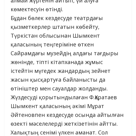
алмай жүргенін айтып, үй алуға
көмектесуін өтінді.
Бұдан бөлек кездесуде театрдағы
қызметкерлер штатын көбейту,
Түркістан облысынан Шымкент
қаласының теңгеріміне өткен
Сайрамдағы музейдің алдағы тағдыры
жөнінде, тіпті кітапханада жұмыс
істейтін мүгедек жандардың зейнет
жасын қысқартуға байланысты да
өтініштер мен сауалдар жолданды.
Жүздесуді қорытындылаған Ф.Қаратаев
Шымкент қаласының әкімі Мұрат
Әйтеновпен кездесуде осында айтылған
өзекті мәселелерді жеткізетінін айтты.
Халықтың сенімі үлкен аманат. Сол