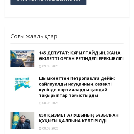
Соңғы жаңалықтар
145 ДЕПУТАТ: ҚҰРЫЛТАЙДЫҢ ЖАҢА
ӨКІЛЕТТІ ОРГАН РЕТІНДЕГІ ЕРЕКШЕЛІГІ
09.08.2026
Шымкенттен Петропавлға дейін:
сайлауалды науқанның кезекті
күнінде партияларды қандай
тақырыптар тоғыстырды
08.08.2026
850 ҚЫЗМЕТ АЛУШЫНЫҢ БҰЗЫЛҒАН
ҚҰҚЫҒЫ ҚАЛПЫНА КЕЛТІРІЛДІ
08.08.2026