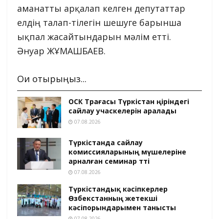
аманатты арқалап келген депутаттар
елдің талап-тілегін шешуге барынша
ықпал жасайтындарын мәлім етті.
Әнуар ЖҰМАШБАЕВ.
Оқи отырыңыз...
ОСК Төрағасы Түркістан өңіріндегі
сайлау учаскелерін аралады
07.08.2026
Түркістанда сайлау
комиссияларының мүшелеріне
арналған семинар өтті
07.08.2026
Түркістандық кәсіпкерлер
Өзбекстанның жетекші
кәсіпорындарымен танысты
07.08.2026