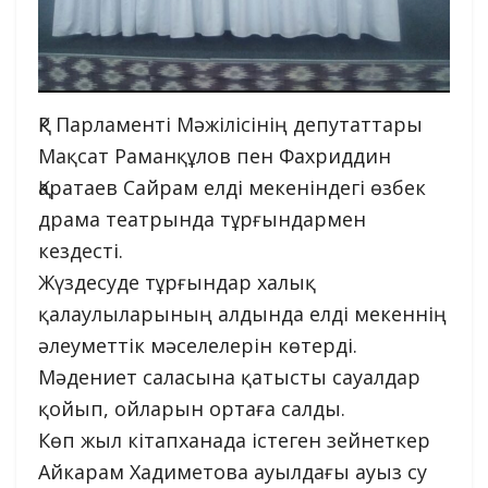
ҚР Парламенті Мәжілісінің депутаттары
Мақсат Раманқұлов пен Фахриддин
Қаратаев Сайрам елді мекеніндегі өзбек
драма театрында тұрғындармен
кездесті.
Жүздесуде тұрғындар халық
қалаулыларының алдында елді мекеннің
әлеуметтік мәселелерін көтерді.
Мәдениет саласына қатысты сауалдар
қойып, ойларын ортаға салды.
Көп жыл кітапханада істеген зейнеткер
Айкарам Хадиметова ауылдағы ауыз су