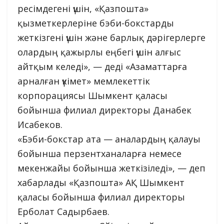
ресімдегені үшін, «Қазпошта»
қызметкерлеріне бэби-бокстарды
жеткізгені үшін және барлық дәрігерлерге
олардың қажырлы еңбегі үшін алғыс
айтқым келеді», — деді «Азаматтарға
арналған үкімет» мемлекеттік
корпорациясы Шымкент қаласы
бойынша филиал директоры Данабек
Исабеков.
«Бэби-бокстар ата — аналардың қалауы
бойынша перзентханаларға немесе
мекенжайы бойынша жеткізіледі», — деп
хабарлады «Қазпошта» АҚ Шымкент
қаласы бойынша филиал директоры
Ерболат Садырбаев.