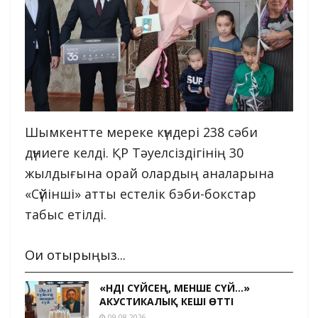
Шымкентте мереке күндері 238 сәби
дүниеге келді. ҚР Тәуелсіздігінің 30
жылдығына орай олардың аналарына
«Сүйінші» атты естелік бэби-бокстар
табыс етілді.
Оқи отырыңыз...
«ӘНДІ СҮЙСЕҢ, МЕНШЕ СҮЙ…»
АКУСТИКАЛЫҚ КЕШІ ӨТТІ
09.08.2026