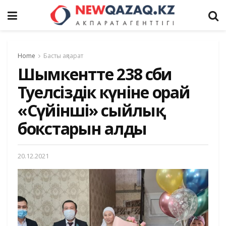
Home
Басты ақпарат
Шымкентте 238 сәби
Тәуелсіздік күніне орай
«Сүйінші» сыйлық
бокстарын алды
20.12.2021