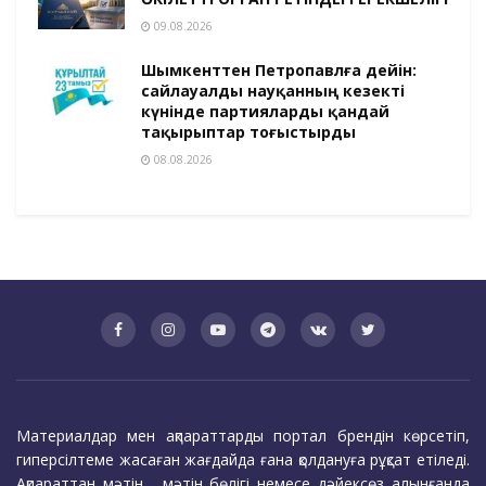
09.08.2026
Шымкенттен Петропавлға дейін:
сайлауалды науқанның кезекті
күнінде партияларды қандай
тақырыптар тоғыстырды
08.08.2026
Материалдар мен ақпараттарды портал брендін көрсетіп,
гиперсілтеме жасаған жағдайда ғана қолдануға рұқсат етіледі.
Ақпараттан мәтін, мәтін бөлігі немесе дәйексөз алынғанда