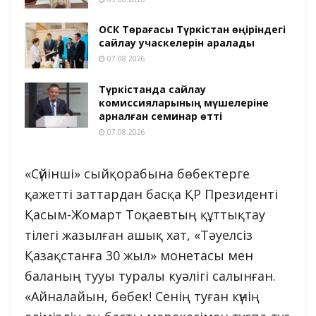
ОСК Төрағасы Түркістан өңіріндегі
сайлау учаскелерін аралады
07.08.2026
Түркістанда сайлау
комиссияларының мүшелеріне
арналған семинар өтті
07.08.2026
«Сүйінші» сыйқорабына бөбектерге
қажетті заттардан басқа ҚР Президенті
Қасым-Жомарт Тоқаевтың құттықтау
тілегі жазылған ашық хат, «Тәуелсіз
Қазақстанға 30 жыл» монетасы мен
баланың тууы туралы куәлігі салынған.
«Айналайын, бөбек! Сенің туған күнің