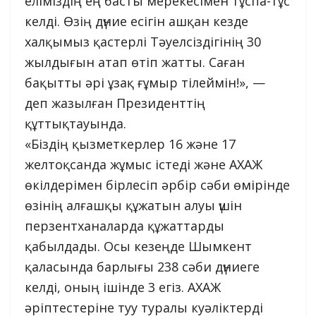
еліміздің ең басты мерекесімен тұспа-тұс
келді. Өзің дүние есігін ашқан кезде
халқымыз қастерлі Тәуелсіздігінің 30
жылдығын атап өтіп жатты. Саған
бақытты әрі ұзақ ғұмыр тілеймін!», —
деп жазылған Президенттің
құттықтауында.
«Біздің қызметкерлер 16 және 17
желтоқсанда жұмыс істеді және АХАЖ
өкілдерімен бірлесіп әрбір сәби өмірінде
өзінің алғашқы құжатын алуы үшін
перзентханаларда құжаттарды
қабылдады. Осы кезеңде Шымкент
қаласында барлығы 238 сәби дүниеге
келді, оның ішінде 3 егіз. АХАЖ
әріптестеріне туу туралы куәліктерді