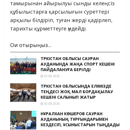
тамырынан айырылуы сынды келеңсіз
құбылыстарға қарсылығын суреттері
арқылы білдіріп, туған жерді қадірлеп,
тарихты құрметтеуге үндейді.
Оқи отырыңыз...
ТҮРКІСТАН ОБЛЫСЫ САУРАН
АУДАНЫНДА ЖАҢА СПОРТ КЕШЕНІ
ПАЙДАЛАНУҒА БЕРІЛДІ
05.08.2026
ТҮРКІСТАН ОБЛЫСЫНДА ЕЛІМІЗДЕ
ТЕҢДЕСІ ЖОҚ МАЛ БОРДАҚЫЛАУ
КЕШЕНІ САЛЫНЫП ЖАТЫР
05.08.2026
НҰРАЛХАН КӨШЕРОВ САУРАН
АУДАНЫНЫҢ ТҰРҒЫНДАРЫМЕН
КЕЗДЕСІП, ҰСЫНЫСТАРЫН ТЫҢДАДЫ