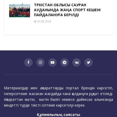
ТҮРКІСТАН ОБЛЫСЫ САУРАН
АУДАНЫНДА ЖАҢА СПОРТ КЕШЕНІ
ПАЙДАЛАНУҒА БЕРІЛДІ
05.08.2026
Материалдар мен ақпараттарды портал брендін көрсетіп,
гиперсілтеме жасаған жағдайда ғана қолдануға рұқсат етіледі.
Ақпараттан мәтін, мәтін бөлігі немесе дәйексөз алынғанда
міндетті түрде тиісті сілтеме көрсетілуі керек.
Құпиялылық саясаты