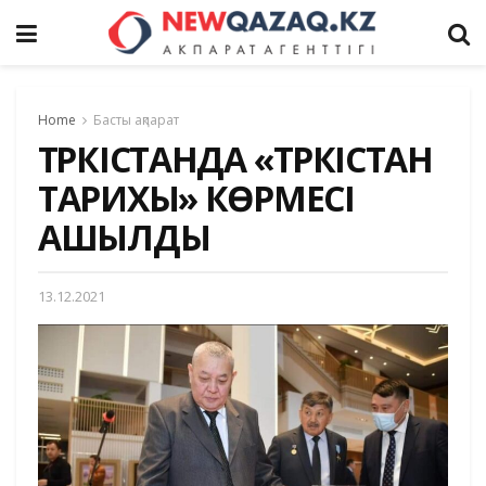
Home
Басты ақпарат
ТҮРКІСТАНДА «ТҮРКІСТАН
ТАРИХЫ» КӨРМЕСІ
АШЫЛДЫ
13.12.2021