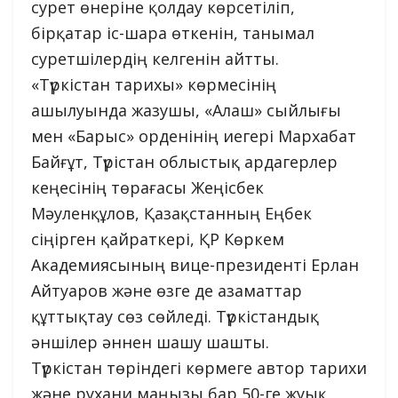
сурет өнеріне қолдау көрсетіліп,
бірқатар іс-шара өткенін, танымал
суретшілердің келгенін айтты.
«Түркістан тарихы» көрмесінің
ашылуында жазушы, «Алаш» сыйлығы
мен «Барыс» орденінің иегері Мархабат
Байғұт, Түрістан облыстық ардагерлер
кеңесінің төрағасы Жеңісбек
Мәуленқұлов, Қазақстанның Еңбек
сіңірген қайраткері, ҚР Көркем
Академиясының вице-президенті Ерлан
Айтуаров және өзге де азаматтар
құттықтау сөз сөйледі. Түркістандық
әншілер әннен шашу шашты.
Түркістан төріндегі көрмеге автор тарихи
және рухани маңызы бар 50-ге жуық