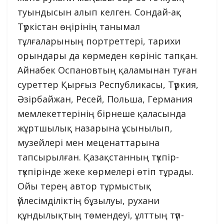
туындысын алып келген. Сондай-ақ
Түркістан өңірінің танымал
тұлғаларының портреттері, тарихи
орындары да көрмеден көрініс тапқан.
Айнабек Оспановтың қаламынан туған
суреттер Қырғыз Республикасы, Түркия,
Әзірбайжан, Ресей, Польша, Германия
мемлекеттерінің бірнеше қаласында
жұртшылық назарына ұсынылып,
музейлері мен меценаттарына
тапсырылған. Қазақстанның түкпір-
түкпірінде жеке көрмелері өтіп тұрады.
Ойы терең автор тұрмыстық
үйлесімділіктің бұзылуы, рухани
құндылықтың төмендеуі, ұлттың түп-