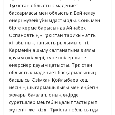
Түркістан облыстық мәдениет
басқармасы мен облыстық Бейнелеу
өнері музейі ұйымдастырды. Сонымен
бірге көрме барысында Айнабек
Оспановтың «Түркістан тарихы» атты
кітабының таныстырылымы өтті.
Көрменің ашылу салтанатына зиялы
қауым өкілдері, суретшілер және
өнерсүйер қауым қатысты. Түркістан
облыстық мәдениет басқармасының
басшысы Әзімхан Қойлыбаев кеш
иесінің шығармашылығы мен еңбегін
жоғары бағалап, оның өңірде
суретшілер мектебін қалыптастырып
жүргенін жеткізді. Түркістан облысында