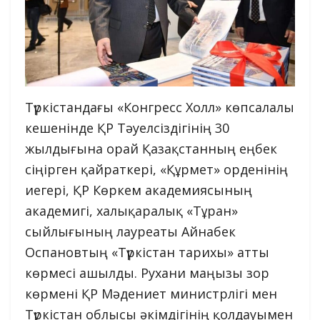
Түркістандағы «Конгресс Холл» көпсалалы
кешенінде ҚР Тәуелсіздігінің 30
жылдығына орай Қазақстанның еңбек
сіңірген қайраткері, «Құрмет» орденінің
иегері, ҚР Көркем академиясының
академигі, халықаралық «Тұран»
сыйлығының лауреаты Айнабек
Оспановтың «Түркістан тарихы» атты
көрмесі ашылды. Рухани маңызы зор
көрмені ҚР Мәдениет министрлігі мен
Түркістан облысы әкімдігінің қолдауымен