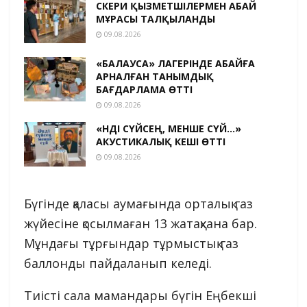
ӘСКЕРИ ҚЫЗМЕТШІЛЕРМЕН АБАЙ
МҰРАСЫ ТАЛҚЫЛАНДЫ
09.08.2026
«БАЛАУСА» ЛАГЕРІНДЕ АБАЙҒА
АРНАЛҒАН ТАНЫМДЫҚ
БАҒДАРЛАМА ӨТТІ
09.08.2026
«ӘНДІ СҮЙСЕҢ, МЕНШЕ СҮЙ…»
АКУСТИКАЛЫҚ КЕШІ ӨТТІ
09.08.2026
Бүгінде қаласы аумағында орталық газ
жүйесіне қосылмаған 13 жатақхана бар.
Мұндағы тұрғындар тұрмыстық газ
баллонды пайдаланып келеді.
Тиісті сала мамандары бүгін Еңбекші