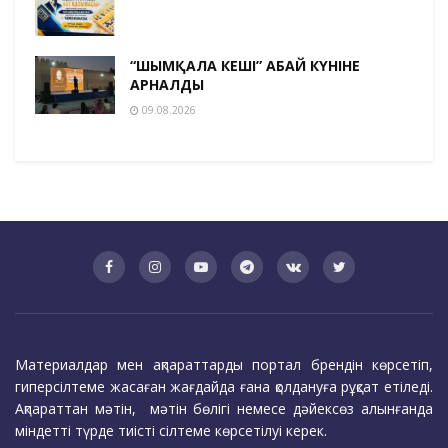
“ШЫМҚАЛА КЕШІ” АБАЙ КҮНІНЕ
АРНАЛДЫ
09.08.2026
Материалдар мен ақпараттарды портал брендін көрсетіп,
гиперсілтеме жасаған жағдайда ғана қолдануға рұқсат етіледі.
Ақпараттан мәтін, мәтін бөлігі немесе дәйексөз алынғанда
міндетті түрде тиісті сілтеме көрсетілуі керек.