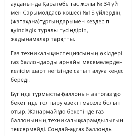
ауданында Қаратөбе тас жолы № 34 үй
мен Сарымолдаев көшесі №1Б үйлердің
(жатақхана)тұрғындарымен кездесіп
қауіпсіздік туралы түсіндіріп,
жадынамалар тарқатты.
Газ техникалық инспециясының өкілдері
газ баллондарды арнайы мекемелерден
келісім шарт негізінде сатып алуға кеңес
береді.
Бүгінде тұрмыстық баллонын автогаз құю
бекетінде толтыру өзекті мәселе болып
отыр. Жанармай құю бекетінде газ
баллонының техникалық жарамдылығын
тексермейді. Сондай-ақ, газ баллонды