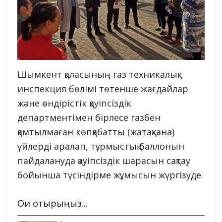
Шымкент қаласының газ техникалық
инспекция бөлімі төтенше жағдайлар
және өндірістік қауіпсіздік
департментімен бірлесе газбен
қамтылмаған көпқабатты (жатақхана)
үйлерді аралап, тұрмыстық баллонын
пайдалануда қауіпсіздік шарасын сақтау
бойынша түсіндірме жұмысын жүргізуде.
Оқи отырыңыз...