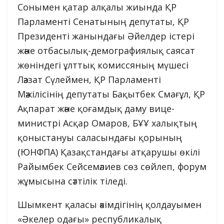
Сонымен қатар алқалы жиында ҚР
Парламенті Сенатының депутаты, ҚР
Президенті жанындағы Әйелдер істері
және отбасылық-демографиялық саясат
жөніндегі ұлттық комиссяның мүшесі
Ләззат Сүлеймен, ҚР Парламенті
Мәжілісінің депутаты Бақытбек Смағұл, ҚР
Ақпарат және қоғамдық даму вице-
министрі Асқар Омаров, БҰҰ халықтың
қоныстануы саласындағы қорының
(ЮНФПА) Қазақстандағы атқарушы өкілі
Райымбек Сейсемәлиев сөз сөйлеп, форум
жұмысына сәттілік тіледі.
Шымкент қаласы әкімдігінің қолдауымен
«Әкелер одағы» республикалық