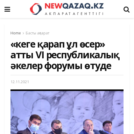
Home
Басты ақпарат
«Әкеге қарап ұл өсер»
атты VІ республикалық
әкелер форумы өтуде
12.11.2021