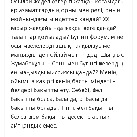
Осылай жедел өзгеріп жатқан қоғамдағы
ер азаматтардың орны мен рөлі, оның
мойнындағы міндеттер қандай? ХХІ
ғасыр жағдайында жақсы әкеге қандай
талаптар қойылады? Бүгінгі форум, міне,
осы мәселелерді ашық талқылауымен
маңызды деп ойлаймын, – деді Шыңғыс
Жұмабекұлы. – Сонымен бүгінгі әкелердің
ең маңызды миссиясы қандай? Менің
ойымша қазіргі әкенің басты міндеті –
әйелдері бақытты ету. Себебі, әйел
бақытты болса, бала да, отбасы да
бақытты болады. Тіпті, әйел бақытты
болса, әлем бақытты десек те артық
айтқандық емес.