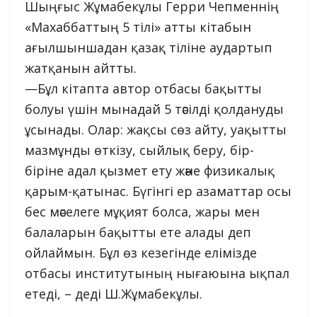
Шыңғыс Жұмабекұлы Герри Чепменнің
«Махаббаттың 5 тілі» атты кітабын
ағылшыншадан қазақ тіліне аудартып
жатқанын айтты.
—Бұл кітапта автор отбасы бақытты
болуы үшін мынадай 5 тәсілді қолдануды
ұсынады. Олар: жақсы сөз айту, уақытты
мазмұнды өткізу, сыйлық беру, бір-
біріне адал қызмет ету және физикалық
қарым-қатынас. Бүгінгі ер азаматтар осы
бес мәселеге мұқият болса, жары мен
балаларын бақытты ете алады деп
ойлаймын. Бұл өз кезегінде елімізде
отбасы институтының нығаюына ықпал
етеді, – деді Ш.Жұмабекұлы.