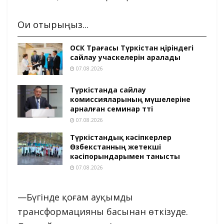
Оқи отырыңыз...
ОСК Төрағасы Түркістан өңіріндегі
сайлау учаскелерін аралады
07.08.2026
Түркістанда сайлау
комиссияларының мүшелеріне
арналған семинар өтті
07.08.2026
Түркістандық кәсіпкерлер
Өзбекстанның жетекші
кәсіпорындарымен танысты
07.08.2026
—Бүгінде қоғам ауқымды
трансформацияны басынан өткізуде.