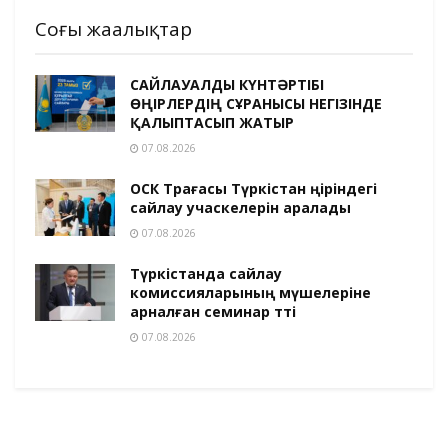
Соңғы жаңалықтар
САЙЛАУАЛДЫ КҮНТӘРТІБІ
ӨҢІРЛЕРДІҢ СҰРАНЫСЫ НЕГІЗІНДЕ
ҚАЛЫПТАСЫП ЖАТЫР
07.08.2026
ОСК Төрағасы Түркістан өңіріндегі
сайлау учаскелерін аралады
07.08.2026
Түркістанда сайлау
комиссияларының мүшелеріне
арналған семинар өтті
07.08.2026