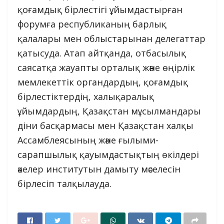
қоғамдық бірлестігі ұйымдастырған
форумға республиканың барлық
қалалары мен облыстарынан делегаттар
қатысуда. Атап айтқанда, отбасылық
саясатқа жауапты орталық және өңірлік
мемлекеттік органдардың, қоғамдық
бірлестіктердің, халықаралық
ұйымдардың, Қазақстан мұсылмандары
діни басқармасы мен Қазақстан халқы
Ассамблеясының және ғылыми-
сарапшылық қауымдастықтың өкілдері
әкелер институтын дамыту мәселесін
бірлесіп талқылауда.