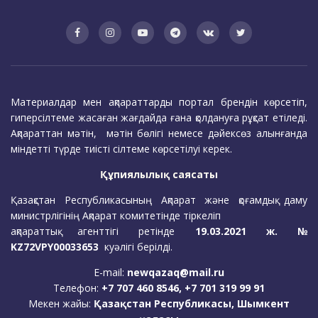
Материалдар мен ақпараттарды портал брендін көрсетіп,
гиперсілтеме жасаған жағдайда ғана қолдануға рұқсат етіледі.
Ақпараттан мәтін, мәтін бөлігі немесе дәйексөз алынғанда
міндетті түрде тиісті сілтеме көрсетілуі керек.
Құпиялылық саясаты
Қазақстан Республикасының Ақпарат және қоғамдық даму
министрлігінің Ақпарат комитетінде тіркеліп
ақпараттық агенттігі ретінде
19.03.2021 ж. №
KZ72VPY00033653
куәлігі берілді.
E-mail:
newqazaq@mail.ru
Телефон:
+7 707 460 8546, +7 701 319 99 91
Мекен жайы:
Қазақстан Республикасы, Шымкент