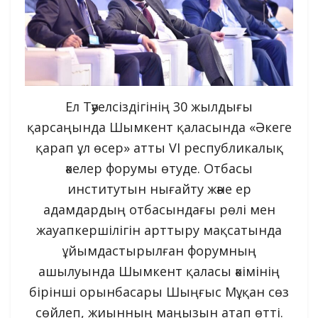
Ел Тәуелсіздігінің 30 жылдығы
қарсаңында Шымкент қаласында «Әкеге
қарап ұл өсер» атты VІ республикалық
әкелер форумы өтуде. Отбасы
институтын нығайту және ер
адамдардың отбасындағы рөлі мен
жауапкершілігін арттыру мақсатында
ұйымдастырылған форумның
ашылуында Шымкент қаласы әкімінің
бірінші орынбасары Шыңғыс Мұқан сөз
сөйлеп, жиынның маңызын атап өтті.