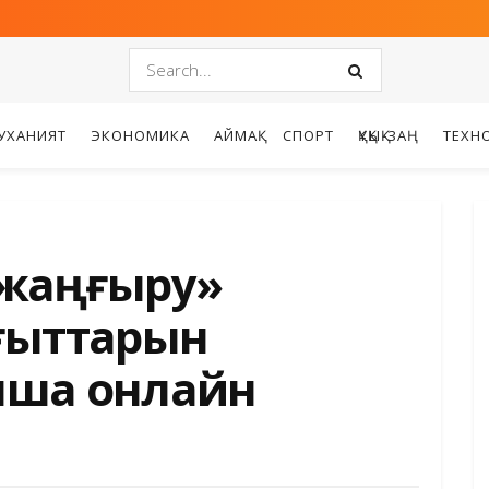
УХАНИЯТ
ЭКОНОМИКА
АЙМАҚ
СПОРТ
ҚҰҚЫҚ-ЗАҢ
ТЕХН
 жаңғыру»
ғыттарын
ынша онлайн