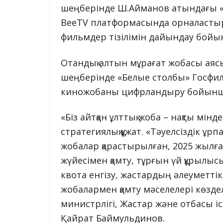
шеңберінде Ш.Айманов атындағы «
BeeTV платформасында орналастыры
фильмдер тізілімін дайындау бойы
Отандық алтын мұрағат жобасы аяс
шеңберінде «Белые столбы» Госф
киножобаны цифрландыру бойынша 
«Біз айтқан ұлттық жоба – нақты мі
стратегиялық құжат. «Тәуелсіздік ұр
жобалар қарастырылған, 2025 жылға
жүйесімен қамту, тұрғын үй құрылы
квота енгізу, жастардың әлеуметтік
жобалармен қамту мәселелері көздел
министрлігі, Жастар және отбасы 
Қайрат Баймульдинов.