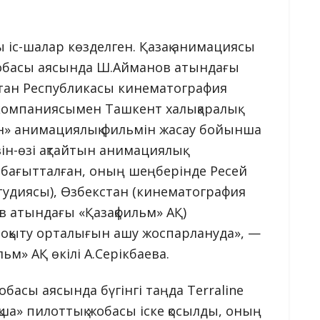
 іс-шалар көзделген. Қазақ анимациясы
жобасы аясында Ш.Айманов атындағы
стан Республикасы кинематография
окомпаниясымен Ташкент халықаралық
н» анимациялық фильмін жасау бойынша
зін-өзі ақтайтын анимациялық
ға бағытталған, оның шеңберінде Ресей
тудиясы), Өзбекстан (кинематография
ов атындағы «Қазақфильм» АҚ)
» оқыту орталығын ашу жоспарлануда», —
м» АҚ өкілі А.Серікбаева.
обасы аясында бүгінгі таңда Terraline
қша» пилоттық жобасы іске қосылды, оның