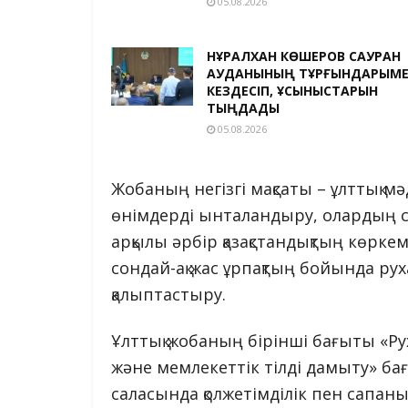
05.08.2026
НҰРАЛХАН КӨШЕРОВ САУРАН
АУДАНЫНЫҢ ТҰРҒЫНДАРЫМ
КЕЗДЕСІП, ҰСЫНЫСТАРЫН
ТЫҢДАДЫ
05.08.2026
Жобаның негізгі мақсаты – ұлттық мә
өнімдерді ынталандыру, олардың с
арқылы әрбір қазақстандықтың көрке
сондай-ақ жас ұрпақтың бойында ру
қалыптастыру.
Ұлттық жобаның бірінші бағыты «Ру
және мемлекеттік тілді дамыту» ба
саласында қолжетімділік пен сапаны