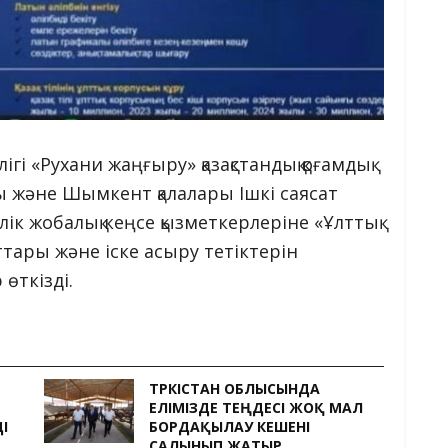
гі «Рухани жаңғыру» қазақстандық қоғамдық
ы және Шымкент қалалары Ішкі саясат
к жобалық кеңсе қызметкерлеріне «Ұлттық
ары жəне іске асыру тетіктерін
өткізді.
ТҮРКІСТАН ОБЛЫСЫНДА
ЕЛІМІЗДЕ ТЕҢДЕСІ ЖОҚ МАЛ
І
БОРДАҚЫЛАУ КЕШЕНІ
САЛЫНЫП ЖАТЫР