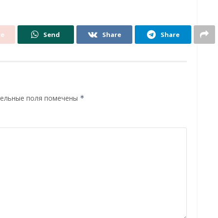
re
Send
Share
Share
ельные поля помечены
*