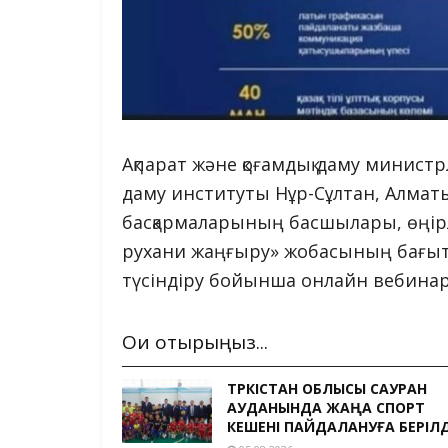
Ақпарат және қоғамдық даму министрлі
даму институты Нұр-Сұлтан, Алмат
басқармаларының басшылары, өңірлі
рухани жаңғыру» жобасының бағытт
түсіндіру бойынша онлайн вебинар 
Оқи отырыңыз...
ТҮРКІСТАН ОБЛЫСЫ САУРАН
АУДАНЫНДА ЖАҢА СПОРТ
КЕШЕНІ ПАЙДАЛАНУҒА БЕРІЛД