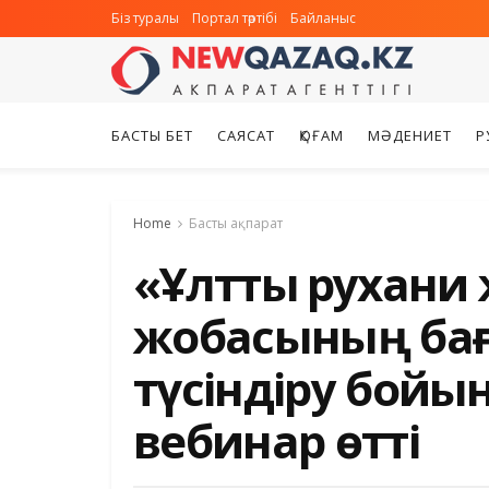
Біз туралы
Портал тәртібі
Байланыс
БАСТЫ БЕТ
САЯСАТ
ҚОҒАМ
МӘДЕНИЕТ
Р
Home
Басты ақпарат
«Ұлттық рухани
жобасының ба
түсіндіру бой
вебинар өтті