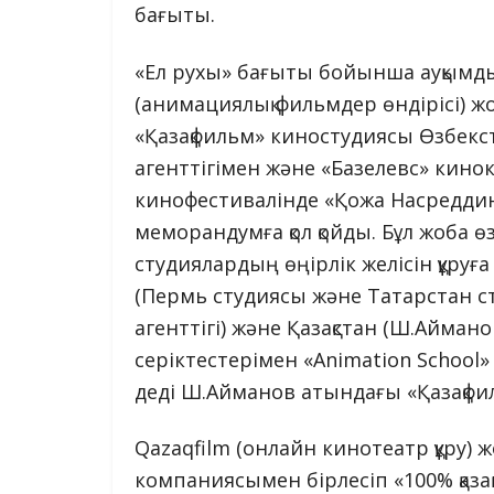
бағыты.
«Ел рухы» бағыты бойынша ауқымды
(анимациялық фильмдер өндірісі) 
«Қазақфильм» киностудиясы Өзбек
агенттігімен және «Базелевс» кин
кинофестивалінде «Қожа Насредди
меморандумға қол қойды. Бұл жоба ө
студиялардың өңірлік желісін құру
(Пермь студиясы және Татарстан с
агенттігі) және Қазақстан (Ш.Айман
серіктестерімен «Animation School
деді Ш.Айманов атындағы «Қазақфиль
Qazaqfilm (онлайн кинотеатр құру) ж
компаниясымен бірлесіп «100% қаза