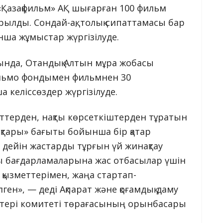
Қазақфильм» АҚ шығарған 100 фильм
лды. Сондай-ақ, толық сипаттамасы бар
нша жұмыстар жүргізілуде.
ында, Отандық Алтын мұра жобасы
ильмо фондымен фильмнен 30
келіссөздер жүргізілуде.
ндеттерден, нақты көрсеткіштерден тұратын
пақтары» бағыты бойынша бір қатар
 дейін жастарды тұрғын үй жинақтау
сы бағдарламаларына жас отбасылар үшін
 қызметтерімен, жаңа стартап-
ген», — деді Ақпарат және қоғамдық даму
істері комитеті төрағасының орынбасары