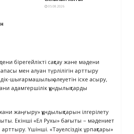
05.08.2026
ЕН
дени бірегейлікті сақтау және мәдени
апасы мен алуан түрлілігін арттыру
мдік-шығармашылық әлеуетін іске асыру,
хани адамгершілік құндылықтарды
хани жаңғыру» құндылықтарын ілгерілету
ғыты. Екінші «Ел Рухы» бағыты – мәдениет
 арттыру. Үшінші. «Тәуелсіздік ұрпақтары»