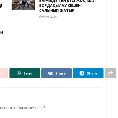
ЕЛІМІЗДЕ ТЕҢДЕСІ ЖОҚ МАЛ
І
БОРДАҚЫЛАУ КЕШЕНІ
САЛЫНЫП ЖАТЫР
05.08.2026
ЕН
re
Send
Share
Share
ельные поля помечены
*