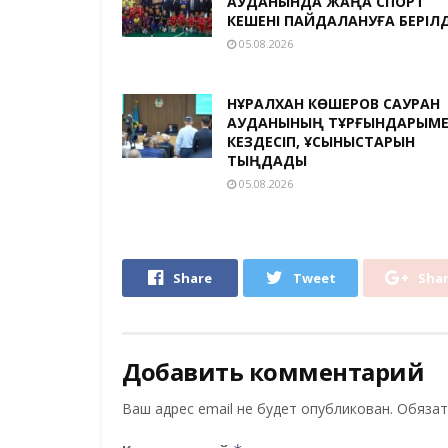
АУДАНЫНДА ЖАҢА СПОРТ
КЕШЕНІ ПАЙДАЛАНУҒА БЕРІЛД
05.08.2026
НҰРАЛХАН КӨШЕРОВ САУРАН
АУДАНЫНЫҢ ТҰРҒЫНДАРЫМ
КЕЗДЕСІП, ҰСЫНЫСТАРЫН
ТЫҢДАДЫ
05.08.2026
Share
Tweet
Sha
Добавить комментарий
Ваш адрес email не будет опубликован.
Обязат