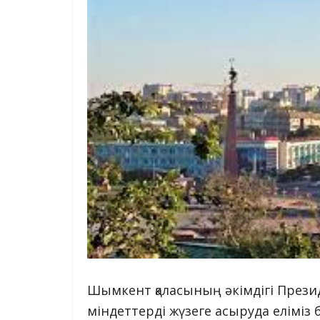
Шымкент қаласының әкімдігі Прези
міндеттерді жүзеге асыруда еліміз 