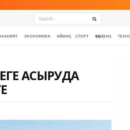
УХАНИЯТ
ЭКОНОМИКА
АЙМАҚ
СПОРТ
ҚҰҚЫҚ-ЗАҢ
ТЕХН
ЕГЕ АСЫРУДА
Е