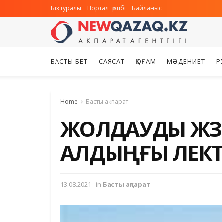
Біз туралы
Портал тәртібі
Байланыс
БАСТЫ БЕТ
САЯСАТ
ҚОҒАМ
МӘДЕНИЕТ
Р
Home
Басты ақпарат
ЖОЛДАУДЫ ЖҮЗ
АЛДЫҢҒЫ ЛЕКТ
13.08.2021
in
Басты ақпарат