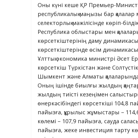
Оны күні кеше ҚР Премьер-Минист
республикалық маңызы бар қалалар
селекторлық мәжілісінде көріп-білдік
Республика облыстары мен қалалар
көрсеткіштерінің даму динамикас
көрсеткіштерінде өсім динамикасы 
Ұлттық экономика министрі Әсет Е
көрсеткіш Түркістан және Солтүстік
Шымкент және Алматы қалаларында б
Оның ішінде биылғы жылдың қаңтар
жылдың тиісті кезеңімен салысты
өнеркәсібіндегі көрсеткіші 104,8 
пайызға, құрылыс жұмыстары – 114,
көлемі – 107,9 пайызға, сауда салас
пайызға, жеке инвестиция тарту кө