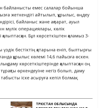
ен байланысты емес салалар бойынша
йызға жеткендігі айтылып, құрылыс, өңдеу
өндірісі, байланыс және ақпарат, ауыл
 мүлік операциялары, көлік
қалыптасқан. Бұл көрсеткіштен қаламыз 3-
үздік бестіктің қатарына еніп, былтырғы
анда құрылыс көлемі 14,6 пайызға өскен.
қ даму көрсеткіштерінде қалыптасқан оң
рақты өркендеуіне негіз болып, даму
табысты іске асыруға кепіл болмақ.
ТҮРКІСТАН ОБЛЫСЫНДА