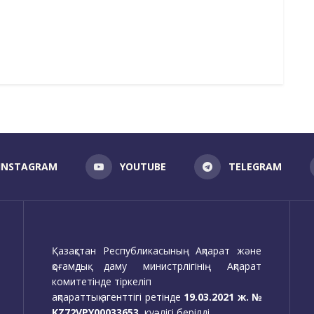
INSTAGRAM
YOUTUBE
TELEGRAM
Қазақстан Республикасының Ақпарат және
қоғамдық даму министрлігінің Ақпарат
комитетінде тіркеліп
ақпараттық агенттігі ретінде
19.03.2021 ж. №
KZ72VPY00033653
куәлігі берілді.