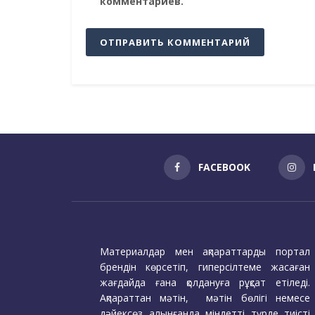
комментариев.
FACEBOOK
Материалдар мен ақпараттарды портал
брендін көрсетіп, гиперсілтеме жасаған
жағдайда ғана қолдануға рұқсат етіледі.
Ақпараттан мәтін, мәтін бөлігі немесе
дәйексөз алынғанда міндетті түрде тиісті