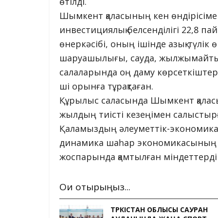
өтілді.
Шымкент қаласының кен өндірісім
инвестициялық белсенділігі 22,8 па
өнеркәсібі, оның ішінде азық-түлік 
шаруашылығы, сауда, жылжымайтын
салаларында оң даму көрсеткіштері 
ші орынға тұрақтаған.
Құрылыс саласында Шымкент қаласы 
жылдың тиісті кезеңімен салыстырғ
Қаламыздың әлеуметтік-экономикалы
динамика шаһар экономикасының тұ
жоспарында қамтылған міндеттерді 
Оқи отырыңыз...
ТҮРКІСТАН ОБЛЫСЫ САУРАН