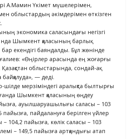
рі А.Мамин Үкімет мүшелерімен,
 мен облыстардың әкімдерімен өткізген
.
ының экономика саласындағы негізгі
ында Шымкент қаласының барлық
бар екендігі баяндалды. Бұл жөнінде
рғалиев: «Өңірлер арасында ең жоғарғы
 Қазақстан облыстарында, сондай-ақ
айқалуда», — деді.
-шілде мерзіміндегі аралықта былтырғы
рғанда Шымкент қаласының өңдеу
пайызға, ауылшаруашылығы саласы – 103
6 пайызға, пайдалануға берілген үйлер
ы – 104,2 пайызға, көлік саласы – 103
лемі – 149,5 пайызға артқандығы атап