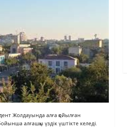
дент Жолдауында алға қойылған
бойынша алғашқы үздік үштікте келеді.