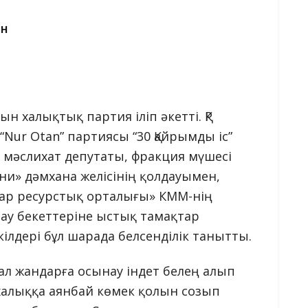
ЕН
 халықтық партия іліп әкетті. ҚР
“Nur Otan” партиясы “30 Қайрымды іс”
мәслихат депутаты, фракция мүшесі
ни» дәмхана желісінің қолдауымен,
ар ресурстық орталығы» КММ-нің
у бекеттеріне ыстық тамақтар
кілдері бұл шарада белсенділік танытты.
ал жандарға осынау індет белең алып
 халыққа аянбай көмек қолын созып