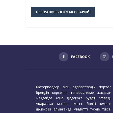
FACEBOOK
Материалдар мен ақпараттарды портал
брендін көрсетіп, гиперсілтеме жасаған
жағдайда ғана қолдануға рұқсат етіледі.
Ақпараттан мәтін, мәтін бөлігі немесе
дәйексөз алынғанда міндетті түрде тиісті