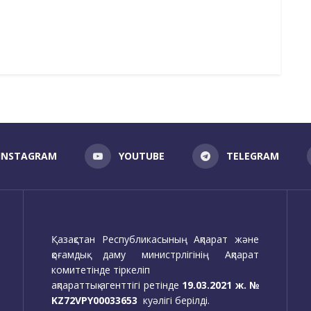
INSTAGRAM
YOUTUBE
TELEGRAM
Қазақстан Республикасының Ақпарат және
қоғамдық даму министрлігінің Ақпарат
комитетінде тіркеліп
ақпараттық агенттігі ретінде
19.03.2021 ж. №
KZ72VPY00033653
куәлігі берілді.