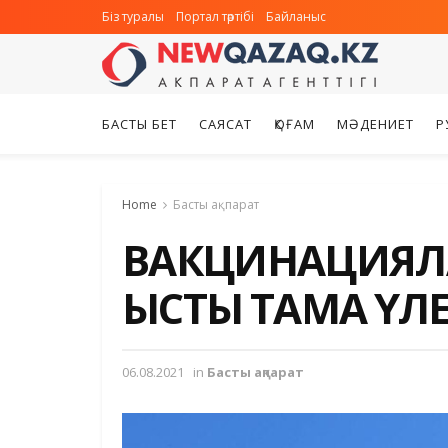
Біз туралы
Портал тәртібі
Байланыс
БАСТЫ БЕТ
САЯСАТ
ҚОҒАМ
МӘДЕНИЕТ
Р
Home
Басты ақпарат
ВАКЦИНАЦИЯЛА
ЫСТЫҚ ТАМАҚ ҮЛЕ
06.08.2021
in
Басты ақпарат