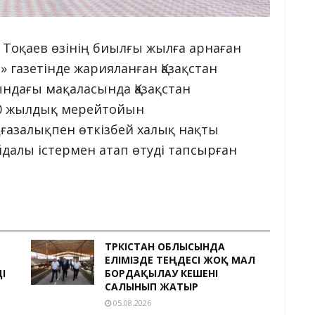
Тоқаев өзінің биылғы жылға арнаған
» газетінде жарияланған Қазақстан
ындағы мақаласында Қазақстан
 30 жылдық мерейтойын
ғазалықпен өткізбей халық нақты
айдалы істермен атап өтуді тапсырған
ТҮРКІСТАН ОБЛЫСЫНДА
ЕЛІМІЗДЕ ТЕҢДЕСІ ЖОҚ МАЛ
І
БОРДАҚЫЛАУ КЕШЕНІ
САЛЫНЫП ЖАТЫР
05.08.2026