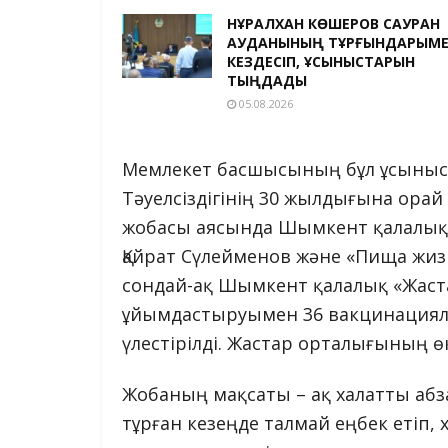
НҰРАЛХАН КӨШЕРОВ САУРАН
АУДАНЫНЫҢ ТҰРҒЫНДАРЫМ
КЕЗДЕСІП, ҰСЫНЫСТАРЫН
ТЫҢДАДЫ
05.08.2026
Мемлекет басшысының бұл ұсынысын
Тәуелсіздігінің 30 жылдығына орай 
жобасы аясында Шымкент қалалық 
Қайрат Сүлейменов және «Пища жиз
сондай-ақ Шымкент қалалық «Жаст
ұйымдастыруымен 36 вакцинацияла
үлестірілді. Жастар орталығының ө
Жобаның мақсаты – ақ халатты абз
тұрған кезеңде талмай еңбек етіп,