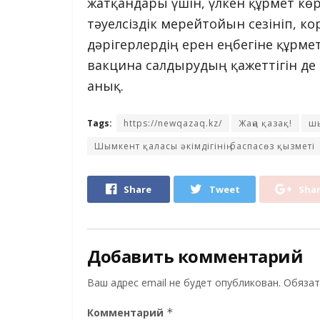
жатқандары үшін, үлкен құрмет кө
тәуелсіздік мерейтойын сезініп, ко
дәрігерлердің ерен еңбегіне құрмет
вакцина салдырудың қажеттігін де 
анық.
Tags:
https://newqazaq.kz/
Жаңа қазақ!
ш
Шымкент қаласы әкімдігінің баспасөз қызметі
Share
Tweet
Sha
Добавить комментарий
Ваш адрес email не будет опубликован.
Обязат
Комментарий
*