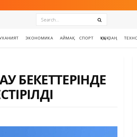
УХАНИЯТ
ЭКОНОМИКА
АЙМАҚ
СПОРТ
ҚҰҚЫҚ-ЗАҢ
ТЕХН
У БЕКЕТТЕРІНДЕ
СТІРІЛДІ