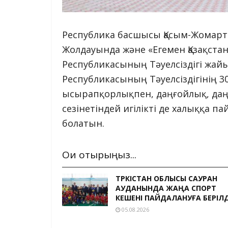
Республика басшысы Қасым-Жомарт 
Жолдауында және «Егемен Қазақстан
Республикасының Тәуелсіздігі жай
Республикасының Тәуелсіздігінің
ысырапқорлықпен, даңғойлық, даң
сезінетіндей игілікті де халыққа п
болатын.
Оқи отырыңыз...
ТҮРКІСТАН ОБЛЫСЫ САУРАН
АУДАНЫНДА ЖАҢА СПОРТ
КЕШЕНІ ПАЙДАЛАНУҒА БЕРІЛД
05.08.2026