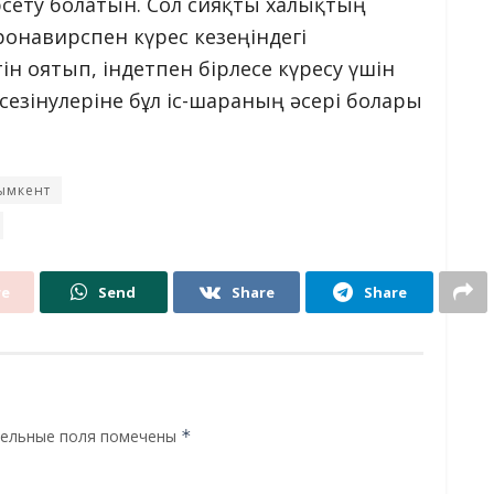
рсету болатын. Сол сияқты халықтың
ронавирспен күрес кезеңіндегі
ін оятып, індетпен бірлесе күресу үшін
сезінулеріне бұл іс-шараның әсері болары
ымкент
re
Send
Share
Share
ельные поля помечены
*