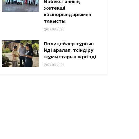
Өзбекстанның
жетекші
кәсіпорындарымен
танысты
07.08.2026
Полицейлер тұрғын
үйді аралап, түсіндіру
жұмыстарын жүргізді
07.08.2026