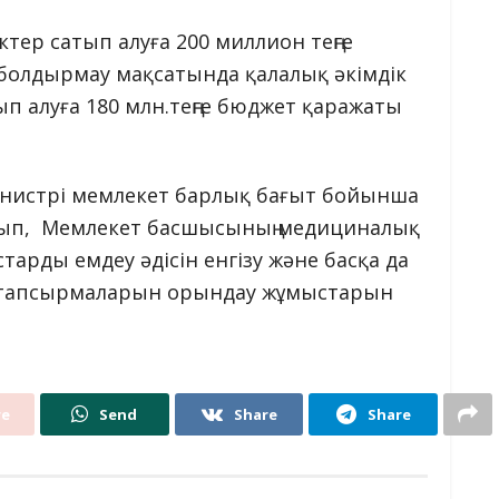
тер сатып алуға 200 миллион теңге
болдырмау мақсатында қалалық әкімдік
ып алуға 180 млн.теңге бюджет қаражаты
инистрі мемлекет барлық бағыт бойынша
йтып, Мемлекет басшысының медициналық
арды емдеу әдісін енгізу және басқа да
 тапсырмаларын орындау жұмыстарын
re
Send
Share
Share