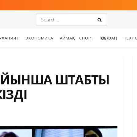
УХАНИЯТ
ЭКОНОМИКА
АЙМАҚ
СПОРТ
ҚҰҚЫҚ-ЗАҢ
ТЕХН
ОЙЫНША ШТАБТЫҢ
ІЗДІ