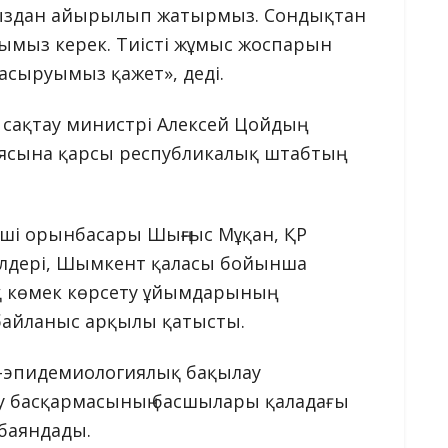
ымыздан айырылып жатырмыз. Сондықтан
ымыз керек. Тиісті жұмыс жоспарын
 асыруымыз қажет», деді.
сақтау министрі Алексей Цойдың
сына қарсы республикалық штабтың
інші орынбасары Шыңғыс Мұқан, ҚР
өкілдері, Шымкент қаласы бойынша
 көмек көрсету ұйымдарының
 байланыс арқылы қатысты.
-эпидемиологиялық бақылау
ау басқармасының басшылары қаладағы
баяндады.