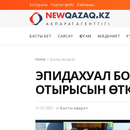
Біз туралы
Портал тәртібі
Байланыс
БАСТЫ БЕТ
САЯСАТ
ҚОҒАМ
МӘДЕНИЕТ
Р
Home
Басты ақпарат
ЭПИДАХУАЛ Б
ОТЫРЫСЫН ӨТК
31.07.2021
in
Басты ақпарат