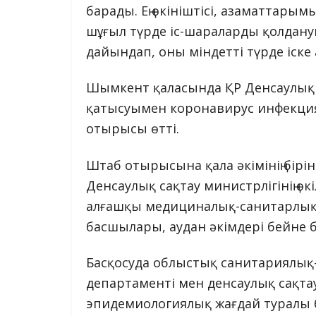
барады. Ең өкініштісі, азаматтар
шұғыл түрде іс-шараларды қолдану
дайындап, оны міндетті түрде іске
Шымкент қаласында ҚР Денсаулық 
қатысуымен коронавирус инфекция
отырысы өтті.
Штаб отырысына қала әкімінің бір
Денсаулық сақтау министрлігінің 
алғашқы медициналық-санитарлық
басшылары, аудан әкімдері бейне
Басқосуда облыстық санитариялық
департаменті мен денсаулық сақт
эпидемиологиялық жағдай туралы 