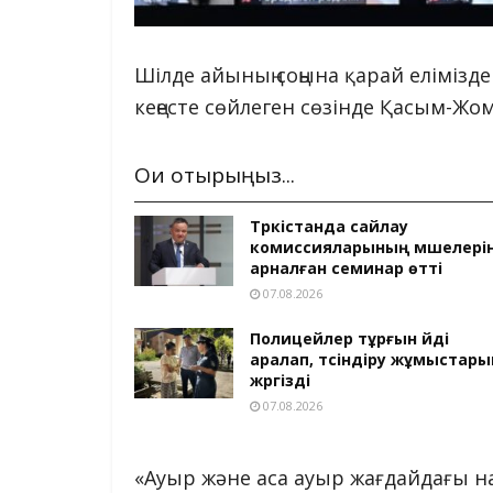
Шілде айының соңына қарай елімізд
кеңесте сөйлеген сөзінде Қасым-Жо
Оқи отырыңыз...
Түркістанда сайлау
комиссияларының мүшелері
арналған семинар өтті
07.08.2026
Полицейлер тұрғын үйді
аралап, түсіндіру жұмыстары
жүргізді
07.08.2026
«Ауыр және аса ауыр жағдайдағы н