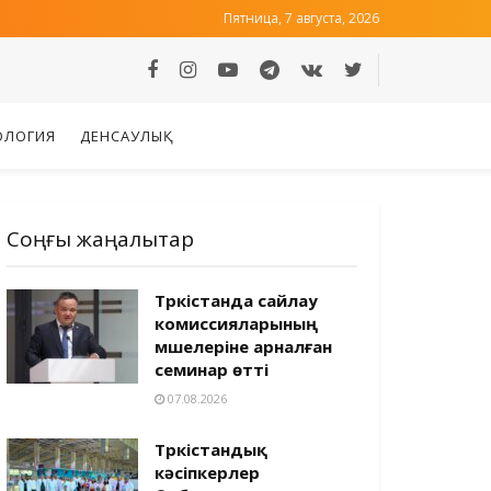
Пятница, 7 августа, 2026
ОЛОГИЯ
ДЕНСАУЛЫҚ
Соңғы жаңалықтар
Түркістанда сайлау
комиссияларының
мүшелеріне арналған
семинар өтті
07.08.2026
Түркістандық
кәсіпкерлер