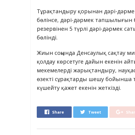
Тұрақтандыру қорынан дәрі-дәрмек
бөлінсе, дәрі-дәрмек тапшылығын 
резервінен 5 түрлі дәрі-дәрмек сат
бөлінді.
Жиын соңында Денсаулық сақтау м
қолдау көрсетуге дайын екенін а
мекемелерді жарықтандыру, науқаст
өзекті сұрақтарды шешу бойынша
күшейту қажет екенін жеткізді.
Share
Tweet
Sha