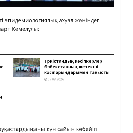
егі эпидемиологиялық ахуал жөніндегі
март Кемелұлы:
Түркістандық кәсіпкерлер
не
Өзбекстанның жетекші
кәсіпорындарымен танысты
07.08.2026
н
ауқастардың саны күн сайын көбейіп