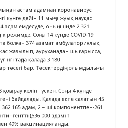
мыңнан астам адамнан коронавирус
і күнге дейін 11 мыңға жуық науқас
4 адам емделуде, оның ішінде 2 321
ік режимде. Соңғы 14 күнде COVID-19
та болған 374 азамат амбулаториялық
науқас жазылып, ауруханадан шығарылса,
інгі таңда қалада 3 180
 төсегі бар. Төсектердің толымдылығы
қоңырау келіп түскен. Соңғы 4 күнде
ені байқалады. Қалада екпе салатын 45
 362 165 адам, 2 – ші компонентпен-261
онтингенттің (536 000 адам) 1
мен 49% вакцинацияланды.