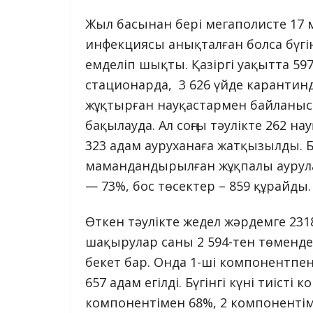
Жыл басынан бері мегаполисте 17 
инфекциясы анықталған болса бүгінг
емделіп шықты. Қазіргі уақытта 597
стационарда, 3 626 үйде карантинд
жұқтырған науқастармен байланыс
бақылауда. Ал соңғы тәулікте 262 
323 адам ауруханаға жатқызылды. Бүг
мамандандырылған жұқпалы аурулар
— 73%, бос төсектер – 859 құрайды.
Өткен тәулікте жедел жәрдемге 2318 
шақырулар саны 2 594-тен төмендег
бекет бар. Онда 1-ші компонентпен
657 адам егілді. Бүгінгі күні тиісті к
компонентімен 68%, 2 компоненті