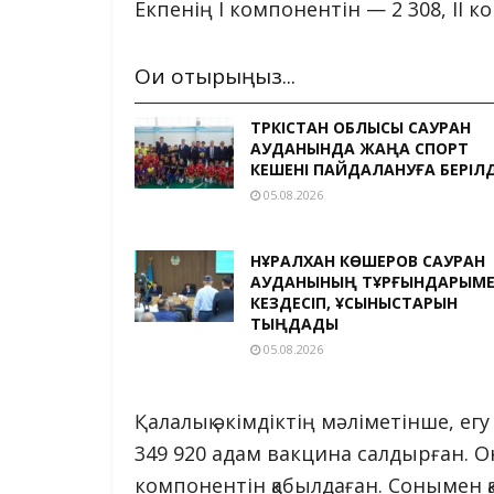
Екпенің I компонентін — 2 308, II 
Оқи отырыңыз...
ТҮРКІСТАН ОБЛЫСЫ САУРАН
АУДАНЫНДА ЖАҢА СПОРТ
КЕШЕНІ ПАЙДАЛАНУҒА БЕРІЛД
05.08.2026
НҰРАЛХАН КӨШЕРОВ САУРАН
АУДАНЫНЫҢ ТҰРҒЫНДАРЫМ
КЕЗДЕСІП, ҰСЫНЫСТАРЫН
ТЫҢДАДЫ
05.08.2026
Қалалық әкімдіктің мәліметінше, е
349 920 адам вакцина салдырған. О
компонентін қабылдаған. Сонымен қа