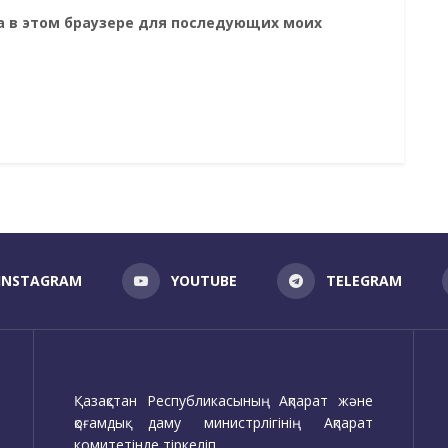
та в этом браузере для последующих моих
INSTAGRAM
YOUTUBE
TELEGRAM
Қазақстан Республикасының Ақпарат және
қоғамдық даму министрлігінің Ақпарат
комитетінде тіркеліп