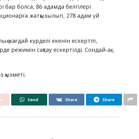
рі бар болса, 86 адамда белгілері
ационарға жатқызылып, 278 адам үй
қ жағдай күрделі екенін ескертіп,
е режимін сақтау ескертілді. Сондай-ақ,
 қызметі.
re
Send
Share
Share