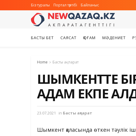
Біз туралы
Портал тәртібі
Байланыс
БАСТЫ БЕТ
САЯСАТ
ҚОҒАМ
МӘДЕНИЕТ
Р
Home
Басты ақпарат
ШЫМКЕНТТЕ БІР 
АДАМ ЕКПЕ АЛ
23.07.2021
in
Басты ақпарат
Шымкент қаласында өткен тәулік іші