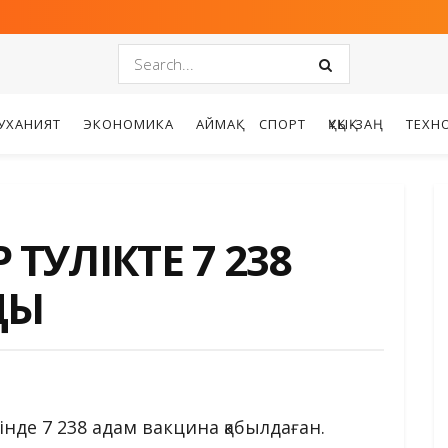
УХАНИЯТ
ЭКОНОМИКА
АЙМАҚ
СПОРТ
ҚҰҚЫҚ-ЗАҢ
ТЕХН
ТӘУЛІКТЕ 7 238
ДЫ
нде 7 238 адам вакцина қабылдаған.