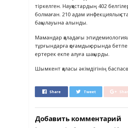
тіркелген. Науқастардың 402 белгіле
болмаған. 210 адам инфекциялық ст
бақылауына алынды.
Мамандар қаладағы эпидемиологиялы
тұрғындарға қоғамдық орында бетперд
ертерек екпе алуға шақырды.
Шымкент қаласы әкімдігінің баспасөз
Share
Tweet
Sha
Добавить комментарий