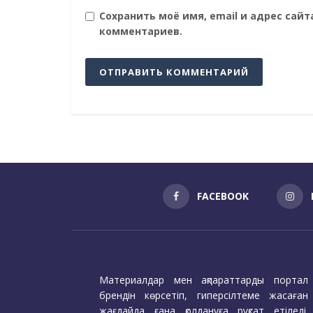
Сохранить моё имя, email и адрес сай
комментариев.
FACEBOOK
Материалдар мен ақпараттарды портал
брендін көрсетіп, гиперсілтеме жасаған
жағдайда ғана қолдануға рұқсат етіледі.