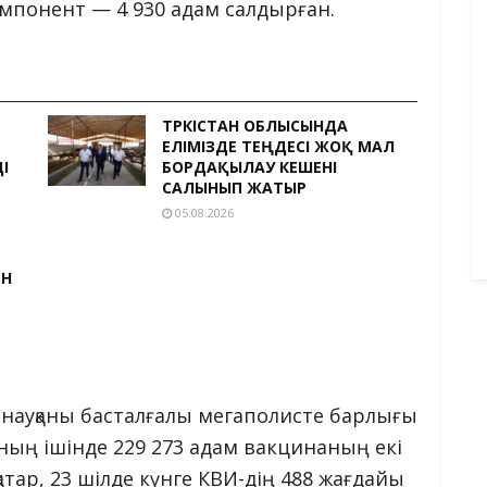
компонент — 4 930 адам салдырған.
ТҮРКІСТАН ОБЛЫСЫНДА
ЕЛІМІЗДЕ ТЕҢДЕСІ ЖОҚ МАЛ
І
БОРДАҚЫЛАУ КЕШЕНІ
САЛЫНЫП ЖАТЫР
05.08.2026
ЕН
гу науқаны басталғалы мегаполисте барлығы
ның ішінде 229 273 адам вакцинаның екі
тар, 23 шілде күнге КВИ-дің 488 жағдайы