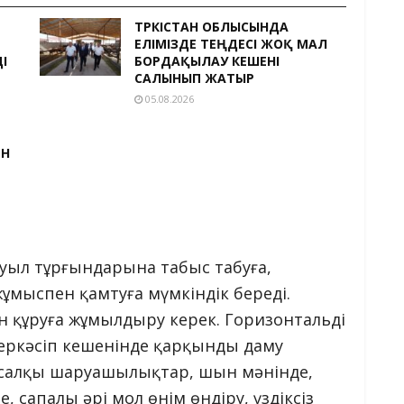
ТҮРКІСТАН ОБЛЫСЫНДА
ЕЛІМІЗДЕ ТЕҢДЕСІ ЖОҚ МАЛ
І
БОРДАҚЫЛАУ КЕШЕНІ
САЛЫНЫП ЖАТЫР
05.08.2026
ЕН
ыл тұрғындарына табыс табуға,
ұмыспен қамтуға мүмкіндік береді.
н құруға жұмылдыру керек. Горизонтальді
еркәсіп кешенінде қарқынды даму
қосалқы шаруашылықтар, шын мәнінде,
е, сапалы әрі мол өнім өндіру, үздіксіз