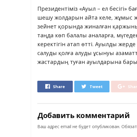
Президентіміз «Ауыл – ел бесігі» 
шешу жолдарын айта келе, жұмыс 
зейнет қорында жиналған қаржының
таңда көп балалы аналарға, мүгеде
керектігін атап өтті. Ауылды жерде
салуды қолға алуды ұсынуы азамат
жастардың туған ауылдарына барып
Share
Tweet
Sha
Добавить комментарий
Ваш адрес email не будет опубликован.
Обязат