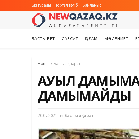
Біз туралы
Портал тәртібі
Байланыс
БАСТЫ БЕТ
САЯСАТ
ҚОҒАМ
МӘДЕНИЕТ
Р
Home
Басты ақпарат
АУЫЛ ДАМЫМА
ДАМЫМАЙДЫ
20.07.2021
in
Басты ақпарат