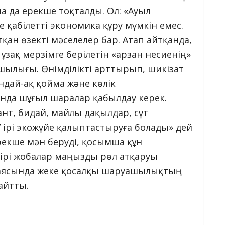
 да ерекше тоқталды. Ол: «Ауыл
қабілетті экономика құру мүмкін емес.
қан өзекті мәселелер бар. Атап айтқанда,
ұзақ мерзімге берілетін «арзан несиенің»
ылығы. Өнімділікті арттырып, шикізат
ндай-ақ қойма және көлік
да шұғыл шаралар қабылдау керек.
қант, бидай, майлы дақылдар, сүт
7 ірі экожүйе қалыптастыруға болады» дей
екше мән беруді, қосымша құн
ірі жобалар маңызды рөл атқаруы
я аясында жеке қосалқы шаруашылықтың
айтты.