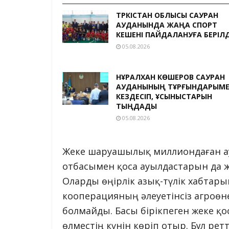
ТҮРКІСТАН ОБЛЫСЫ САУРАН
АУДАНЫНДА ЖАҢА СПОРТ
КЕШЕНІ ПАЙДАЛАНУҒА БЕРІЛД
05.08.2026
НҰРАЛХАН КӨШЕРОВ САУРАН
АУДАНЫНЫҢ ТҰРҒЫНДАРЫМ
КЕЗДЕСІП, ҰСЫНЫСТАРЫН
ТЫҢДАДЫ
05.08.2026
Жеке шаруашылық миллиондаған ау
отбасымен қоса ауылдастарын да ж
Оларды өңірлік азық-түлік хабтары
кооперацияның әлеуетінсіз агроөн
болмайды. Басы бірікпеген жеке 
өлместің күнін көріп отыр. Бұл ретт