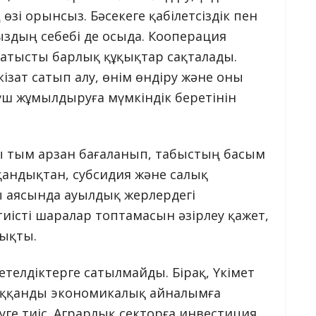
 өзі орынсыз. Бәсекеге қабілетсіздік пен
дың себебі де осыда. Кооперация
 қатысты барлық құқықтар сақталады.
ат сатып алу, өнім өндіру және оны
ш жұмылдыруға мүмкіндік беретінін
ы тым арзан бағаланып, табыстың басым
қандықтан, субсидия және салық
ы аясында ауылдық жерлердегі
істі шаралар топтамасын әзірлеу қажет,
шықты.
елдіктерге сатылмайды. Бірақ, Үкімет
ққанды экономикалық айналымға
леуге тиіс. Аграрлық секторға инвестиция