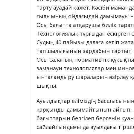
тарту ауадай қажет. Кәсіби маман
ғылымның ойдағыдай дамымауы – б
Осы бағытта атқарушы билік тара
Технологиялық тұрғыдан ескірген су
Судың 40 пайызы далаға кетіп жата
тапшылығының зардабын тартып от
Осы саланың нормативтік-құқықтық
заманауи технологиялар мен инно
ынталандыру шараларын әзірлеу қ
шықты.
Ауылдықтар еліміздің басшысының
қарқынды дамымайтынын айтып, а
бағыттарын белгілеп бергенін қуан
сайлайтындығы да ауылдағы тіршілі