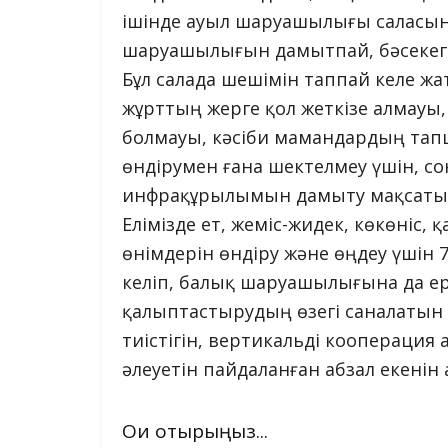
ішінде ауыл шаруашылығы саласына
шаруашылығын дамытпай, бәсекеге 
Бұл салада шешімін таппай келе жат
жұрттың жерге қол жеткізе алмауы, 
болмауы, кәсіби мамандардың тапш
өндірумен ғана шектелмеу үшін, со
инфрақұрылымын дамыту мақсатын
Елімізде ет, жеміс-жидек, көкөніс, 
өнімдерін өндіру және өңдеу үшін 
келіп, балық шаруашылығына да ер
қалыптастырудың өзегі саналатын 
тиістігін, вертикальді коопераци
әлеуетін пайдаланған абзал екенін 
Оқи отырыңыз...