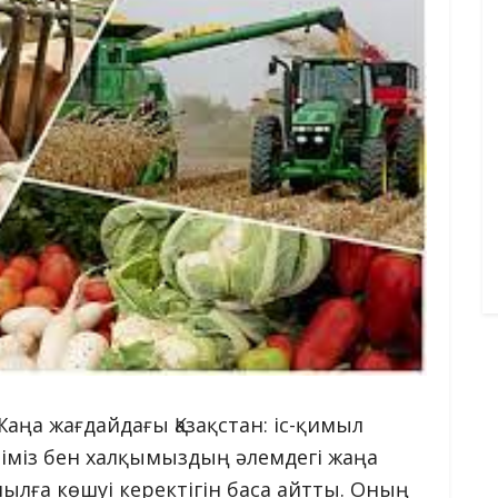
аңа жағдайдағы Қазақстан: іс-қимыл
іміз бен халқымыздың әлемдегі жаңа
мылға көшуі керектігін баса айтты. Оның