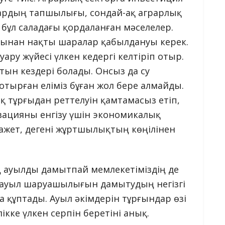
дардың тапшылығы, сондай-ақ аграрлық
ұл саладағы қордаланған мәселелер.
пынан нақты шаралар қабылдануы керек.
ару жүйесі үлкен кедергі келтіріп отыр.
тын кездері болады. Онсыз да су
ырған еліміз бұған жол бере алмайды.
 тұрғыдан реттелуін қамтамасыз етіп,
вацияны енгізу үшін экономикалық
ажет, дегені жұртшылықтың көңілінен
 ауылды дамытпай мемлекетіміздің де
уыл шаруашылығын дамытудың негізгі
а құптады. Ауыл әкімдерін тұрғындар өзі
кке үлкен серпін беретіні анық.