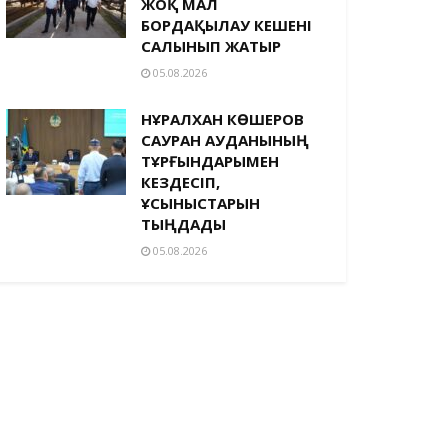
ЖОҚ МАЛ
БОРДАҚЫЛАУ КЕШЕНІ
САЛЫНЫП ЖАТЫР
05.08.2026
НҰРАЛХАН КӨШЕРОВ
САУРАН АУДАНЫНЫҢ
ТҰРҒЫНДАРЫМЕН
КЕЗДЕСІП,
ҰСЫНЫСТАРЫН
ТЫҢДАДЫ
05.08.2026