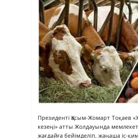
Президенті Қасым-Жомарт Тоқаев «Ж
кезеңі» атты Жолдауында мемлекет
жағдайға бейімделіп, жаңаша іс-қи