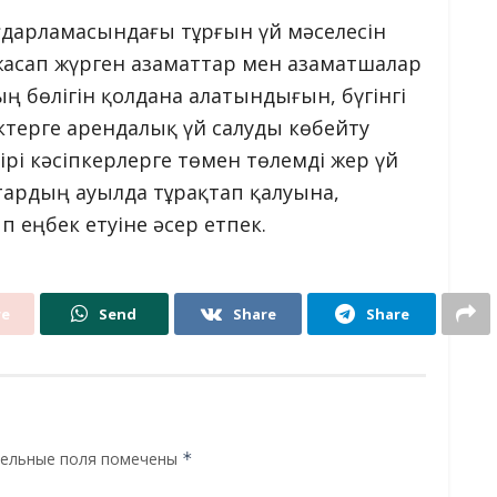
бағдарламасындағы тұрғын үй мәселесін
жасап жүрген азаматтар мен азаматшалар
 бөлігін қолдана алатындығын, бүгінгі
ктерге арендалық үй салуды көбейту
 ірі кəсіпкерлерге төмен төлемді жер үй
тардың ауылда тұрақтап қалуына,
 еңбек етуіне әсер етпек.
re
Send
Share
Share
ельные поля помечены
*