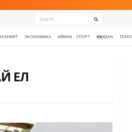
УХАНИЯТ
ЭКОНОМИКА
АЙМАҚ
СПОРТ
ҚҰҚЫҚ-ЗАҢ
ТЕХН
Й ЕЛ