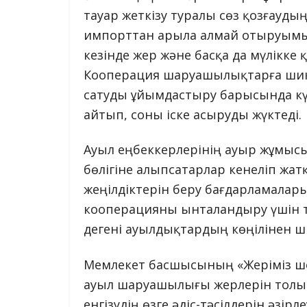
тауар жеткізу туралы сөз қозғаудың
импорттан арыла алмай отыруымыз
кезінде жер және басқа да мүлікке
Кооперация шаруашылықтарға шикіз
сатуды ұйымдастыру барысында кү
айтып, соны іске асыруды жүктеді.
Ауыл еңбеккерлерінің ауыр жұмыс
бөлігіне алыпсатарлар кенеліп жат
жеңілдіктерін беру бағдарламалар
кооперацияны ынталандыру үшін ти
дегені ауылдықтардың көңілінен 
Мемлекет басшысының «Жеріміз шет
ауыл шаруашылығы жерлерін толы
енгізудің өзге әдіс-тәсілдерін әзір