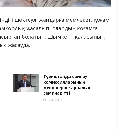
індігі шектеулі жандарға мемлекет, қоғам
қамқорлық жасалып, олардың қоғамға
тапсырған болатын. Шымкент қаласының
ыс жасауда.
Түркістанда сайлау
комиссияларының
мүшелеріне арналған
семинар өтті
07.08.2026