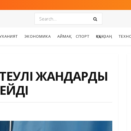
УХАНИЯТ
ЭКОНОМИКА
АЙМАҚ
СПОРТ
ҚҰҚЫҚ-ЗАҢ
ТЕХН
КТЕУЛІ ЖАНДАРДЫ
ЕЙДІ