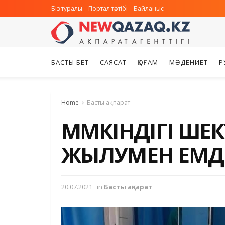
Біз туралы
Портал тәртібі
Байланыс
БАСТЫ БЕТ
САЯСАТ
ҚОҒАМ
МӘДЕНИЕТ
Р
Home
Басты ақпарат
МҮМКІНДІГІ ШЕ
ЖЫЛУМЕН ЕМД
20.07.2021
in
Басты ақпарат