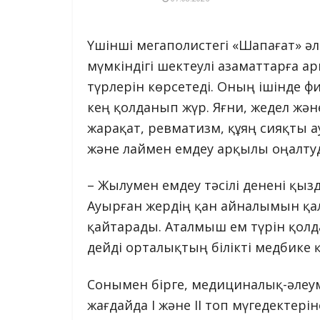
Үшінші мегаполистегі «Шапағат» ә
мүмкіндігі шектеулі азаматтарға 
түрлерін көрсетеді. Оның ішінде 
кең қолданып жүр. Яғни, жедел жә
жарақат, ревматизм, құяң сияқты
және лаймен емдеу арқылы оңалтуд
– Жылумен емдеу тәсілі денені қыз
Ауырған жердің қан айналымын қалп
қайтарады. Аталмыш ем түрін қолд
дейді орталықтың білікті медбике 
Сонымен бірге, медициналық-әлеу
жағдайда I және II топ мүгедектері