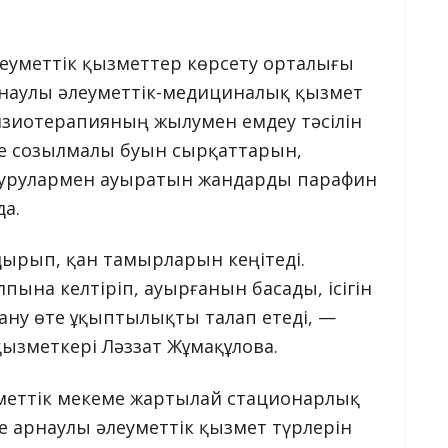
леуметтік қызметтер көрсету орталығы
арнаулы әлеуметтік-медициналық қызмет
физиотерапияның жылумен емдеу тәсілін
не созылмалы буын сырқаттарын,
 аурулармен ауыратын жандарды парафин
а.
дырып, қан тамырларын кеңітеді.
ына келтіріп, ауырғанын басады, ісігін
ану өте ұқыптылықты талап етеді, —
қызметкері Ләззат Жұмақұлова.
меттік мекеме жартылай стационарлық
не арнаулы әлеуметтік қызмет түрлерін