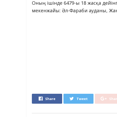
Оның ішінде 6479-ы 18 жасқа дейін
мекенжайы: Әл-Фараби ауданы, Жан
Share
Tweet
Sha