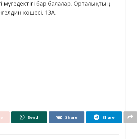
гі мүгедектігі бар балалар. Орталықтың
гелдин көшесі, 13А.
re
Send
Share
Share