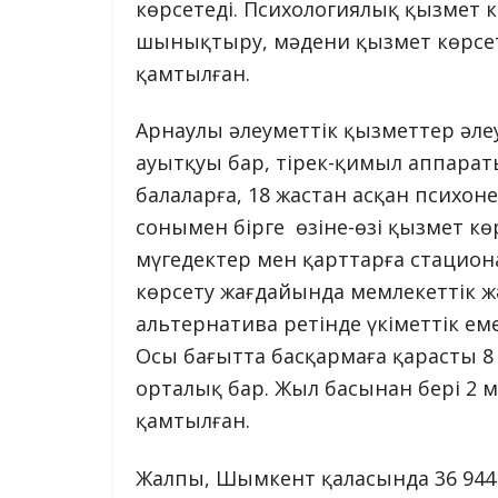
көрсетеді. Психологиялық қызмет к
шынықтыру, мәдени қызмет көрсет
қамтылған.
Арнаулы әлеуметтік қызметтер әле
ауытқуы бар, тірек-қимыл аппарат
балаларға, 18 жастан асқан психон
сонымен бірге өзіне-өзі қызмет кө
мүгедектер мен қарттарға стацион
көрсету жағдайында мемлекеттік ж
альтернатива ретінде үкіметтік е
Осы бағытта басқармаға қарасты 8
орталық бар. Жыл басынан бері 2
қамтылған.
Жалпы, Шымкент қаласында 36 944 м