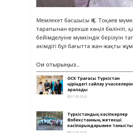
Мемлекет басшысы Қ.К. Тоқаев мүмк
тарапынан ерекше көңіл бөлініп, 
бейімделуіне мүмкіндік берілуін 
әкімдігі бұл бағытта жан-жақты жұм
Оқи отырыңыз...
ОСК Төрағасы Түркістан
өңіріндегі сайлау учаскелерін
аралады
07.08.2026
Түркістандық кәсіпкерлер
Өзбекстанның жетекші
кәсіпорындарымен танысты
07.08.2026