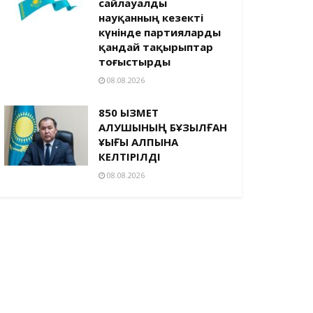
сайлауалды
науқанның кезекті
күнінде партияларды
қандай тақырыптар
тоғыстырды
08.08.2026
850 ҚЫЗМЕТ
АЛУШЫНЫҢ БҰЗЫЛҒАН
ҚҰҚЫҒЫ ҚАЛПЫНА
КЕЛТІРІЛДІ
08.08.2026