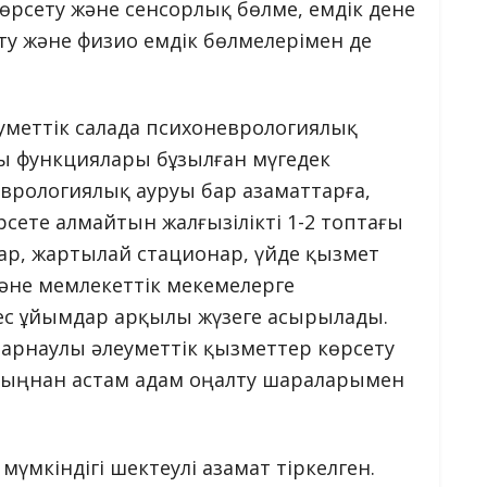
өрсету және сенсорлық бөлме, емдік дене
у және физио емдік бөлмелерімен де
уметтік салада психоневрологиялық
ы функциялары бұзылған мүгедек
еврологиялық ауруы бар азаматтарға,
рсете алмайтын жалғызілікті 1-2 топтағы
ар, жартылай стационар, үйде қызмет
әне мемлекеттік мекемелерге
мес ұйымдар арқылы жүзеге асырылады.
 арнаулы әлеуметтік қызметтер көрсету
 мыңнан астам адам оңалту шараларымен
үмкіндігі шектеулі азамат тіркелген.