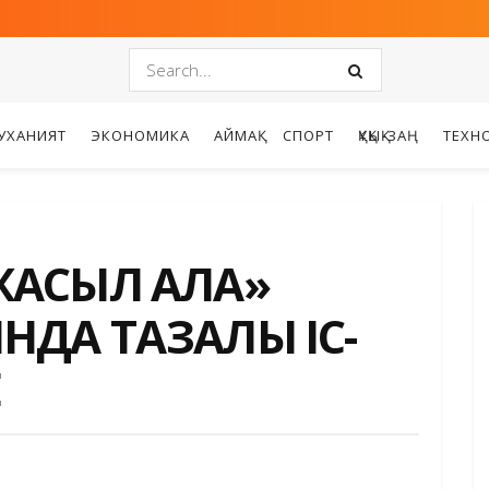
УХАНИЯТ
ЭКОНОМИКА
АЙМАҚ
СПОРТ
ҚҰҚЫҚ-ЗАҢ
ТЕХН
АСЫЛ ҚАЛА»
ДА ТАЗАЛЫҚ ІС-
Е