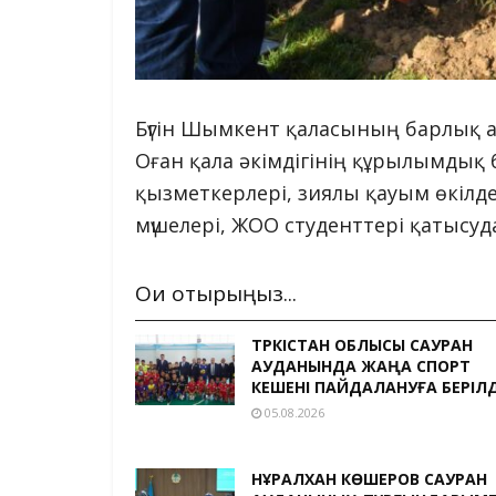
Бүгін Шымкент қаласының барлық ау
Оған қала әкімдігінің құрылымдық 
қызметкерлері, зиялы қауым өкілд
мүшелері, ЖОО студенттері қатысуд
Оқи отырыңыз...
ТҮРКІСТАН ОБЛЫСЫ САУРАН
АУДАНЫНДА ЖАҢА СПОРТ
КЕШЕНІ ПАЙДАЛАНУҒА БЕРІЛД
05.08.2026
НҰРАЛХАН КӨШЕРОВ САУРАН