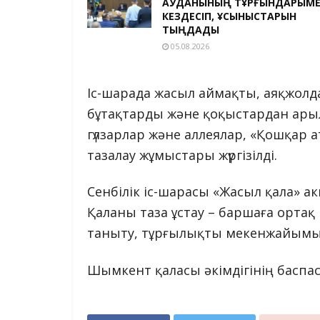
АУДАНЫНЫҢ ТҰРҒЫНДАРЫМ
КЕЗДЕСІП, ҰСЫНЫСТАРЫН
ТЫҢДАДЫ
05.08.2026
Іс-шарада жасыл аймақты, аяқжолд
бұтақтарды және қоқыстардан арыл
гүлзарлар және аллеялар, «Қошқар а
тазалау жұмыстары жүргізілді.
Сенбілік іс-шарасы «Жасыл қала»
Қаланы таза ұстау – баршаға орта
таныту, тұрғылықты мекенжайымы
Шымкент қаласы әкімдігінің баспа