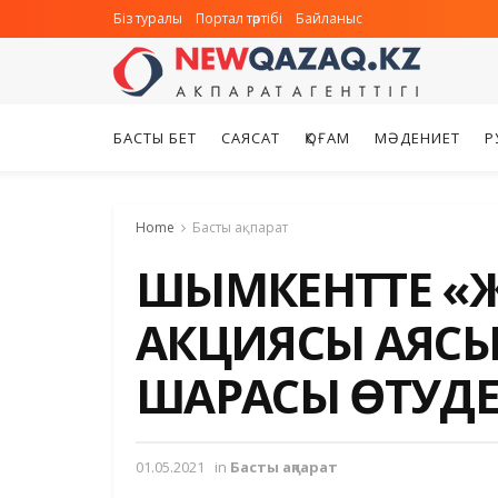
Біз туралы
Портал тәртібі
Байланыс
БАСТЫ БЕТ
САЯСАТ
ҚОҒАМ
МӘДЕНИЕТ
Р
Home
Басты ақпарат
ШЫМКЕНТТЕ «Ж
АКЦИЯСЫ АЯСЫН
ШАРАСЫ ӨТУД
01.05.2021
in
Басты ақпарат