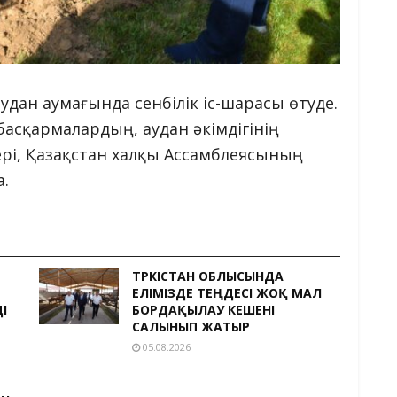
дан аумағында сенбілік іс-шарасы өтуде.
басқармалардың, аудан әкімдігінің
ері, Қазақстан халқы Ассамблеясының
а.
ТҮРКІСТАН ОБЛЫСЫНДА
ЕЛІМІЗДЕ ТЕҢДЕСІ ЖОҚ МАЛ
І
БОРДАҚЫЛАУ КЕШЕНІ
САЛЫНЫП ЖАТЫР
05.08.2026