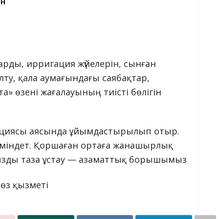
ЕН
арды, ирригация жүйелерін, сынған
ту, қала аумағындағы саябақтар,
та» өзені жағалауының тиісті бөлігін
 акциясы аясында ұйымдастырылып отыр.
қ міндет. Қоршаған ортаға жанашырлық
зды таза ұстау — азаматтық борышымыз
сөз қызметі