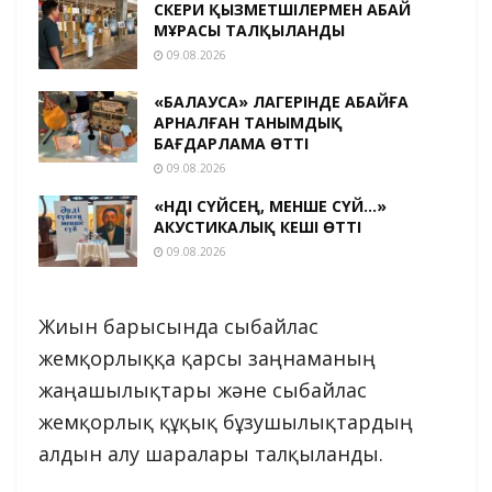
ӘСКЕРИ ҚЫЗМЕТШІЛЕРМЕН АБАЙ
МҰРАСЫ ТАЛҚЫЛАНДЫ
09.08.2026
«БАЛАУСА» ЛАГЕРІНДЕ АБАЙҒА
АРНАЛҒАН ТАНЫМДЫҚ
БАҒДАРЛАМА ӨТТІ
09.08.2026
«ӘНДІ СҮЙСЕҢ, МЕНШЕ СҮЙ…»
АКУСТИКАЛЫҚ КЕШІ ӨТТІ
09.08.2026
Жиын барысында сыбайлас
жемқорлыққа қарсы заңнаманың
жаңашылықтары және сыбайлас
жемқорлық құқық бұзушылықтардың
алдын алу шаралары талқыланды.