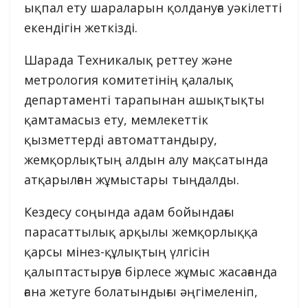
ықпал ету шараларын қолдануға уәкілетті
екендігін жеткізді.
Шарада Техникалық реттеу және
метрология комитетінің қалалық
департаменті тарапынан ашықтықты
қамтамасыз ету, мемлекеттік
қызметтерді автоматтандыру,
жемқорлықтың алдын алу мақсатында
атқарылған жұмыстары тыңдалды.
Кездесу соңында адам бойындағы
парасаттылық арқылы жемқорлыққа
қарсы мінез-құлықтың үлгісін
қалыптастыруға бірлесе жұмыс жасағанда
ғана жетуге болатындығы әңгімеленіп,