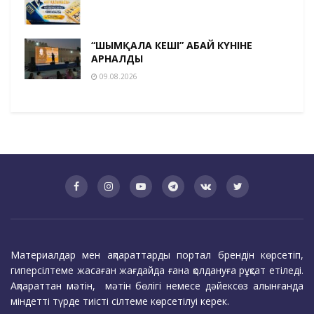
“ШЫМҚАЛА КЕШІ” АБАЙ КҮНІНЕ
АРНАЛДЫ
09.08.2026
Материалдар мен ақпараттарды портал брендін көрсетіп,
гиперсілтеме жасаған жағдайда ғана қолдануға рұқсат етіледі.
Ақпараттан мәтін, мәтін бөлігі немесе дәйексөз алынғанда
міндетті түрде тиісті сілтеме көрсетілуі керек.