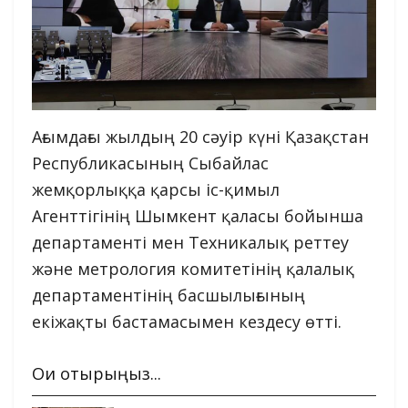
Ағымдағы жылдың 20 сәуір күні Қазақстан
Республикасының Сыбайлас
жемқорлыққа қарсы іс-қимыл
Агенттігінің Шымкент қаласы бойынша
департаменті мен Техникалық реттеу
және метрология комитетінің қалалық
департаментінің басшылығының
екіжақты бастамасымен кездесу өтті.
Оқи отырыңыз...