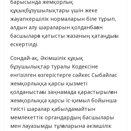
барысында жемқорлық
құқықбұзушылықтары үшін жеке
жауапкершілік нормаларын біле тұрып,
алдын алу шараларын қолданбаған
басшыларға қатысты жазаның қатаңдығы
ескертілді.
Сондай-ақ, Әкімшілік құқық
бұзушылықтар туралы Кодексіне
енгізілген өзгерістерге сәйкес Сыбайлас
жемқорлыққа қарсы қызметі
қолданыстағы заңнамада қарастырылған
жемқорлыққа қарсы іс-қимыл бойынша
тиісті шаралар қабылдамайтын
мемлекеттік органдардың басшылары
мен лауазымды тұлғаларына әкімшілік