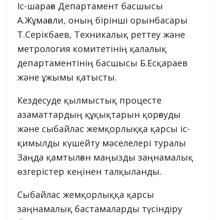
Іс-шараға Департамент басшысы
А.Жұмағали, оның бірінші орынбасары
Т.Серікбаев, Техникалық реттеу және
метрология комитетінің қалалық
департаментінің басшысы Б.Есқараев
және ұжымы қатысты.
Кездесуде қылмыстық процесте
азаматтардың құқықтарын қорғауды
және сыбайлас жемқорлыққа қарсы іс-
қимылды күшейту мәселелері туралы
Заңда қамтылған маңызды заңнамалық
өзгерістер кеңінен талқыланды.
Сыбайлас жемқорлыққа қарсы
заңнамалық бастамаларды түсіндіру