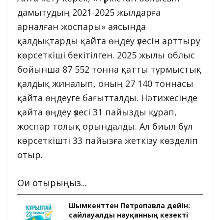
дамытудың 2021-2025 жылдарға
арналған жоспары» аясында
қалдықтарды қайта өңдеу үлесін арттыру
көрсеткіші бекітілген. 2025 жылы облыс
бойынша 87 552 тонна қатты тұрмыстық
қалдық жиналып, оның 27 140 тоннасы
қайта өңдеуге бағытталды. Нәтижесінде
қайта өңдеу үлесі 31 пайызды құрап,
жоспар толық орындалды. Ал биыл бұл
көрсеткішті 33 пайызға жеткізу көзделіп
отыр.
Оқи отырыңыз...
Шымкенттен Петропавлға дейін:
сайлауалды науқанның кезекті