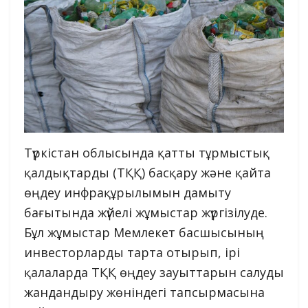
Түркістан облысында қатты тұрмыстық
қалдықтарды (ТҚҚ) басқару және қайта
өңдеу инфрақұрылымын дамыту
бағытында жүйелі жұмыстар жүргізілуде.
Бұл жұмыстар Мемлекет басшысының
инвесторларды тарта отырып, ірі
қалаларда ТҚҚ өңдеу зауыттарын салуды
жандандыру жөніндегі тапсырмасына