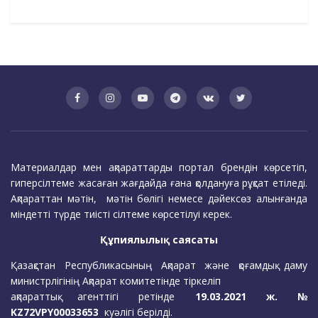
Материалдар мен ақпараттарды портал брендін көрсетіп,
гиперсілтеме жасаған жағдайда ғана қолдануға рұқсат етіледі.
Ақпараттан мәтін, мәтін бөлігі немесе дәйексөз алынғанда
міндетті түрде тиісті сілтеме көрсетілуі керек.
Құпиялылық саясаты
Қазақстан Республикасының Ақпарат және қоғамдық даму
министрлігінің Ақпарат комитетінде тіркеліп
ақпараттық агенттігі ретінде
19.03.2021 ж. №
KZ72VPY00033653
куәлігі берілді.