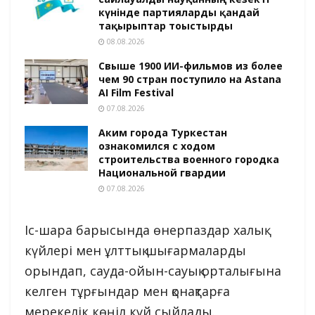
күнінде партияларды қандай
тақырыптар тоғыстырды
08.08.2026
Свыше 1900 ИИ-фильмов из более
чем 90 стран поступило на Astana
AI Film Festival
07.08.2026
Аким города Туркестан
ознакомился с ходом
строительства военного городка
Национальной гвардии
07.08.2026
Іс-шара барысында өнерпаздар халық
күйлері мен ұлттық шығармаларды
орындап, сауда-ойын-сауық орталығына
келген тұрғындар мен қонақтарға
мерекелік көңіл күй сыйлады.