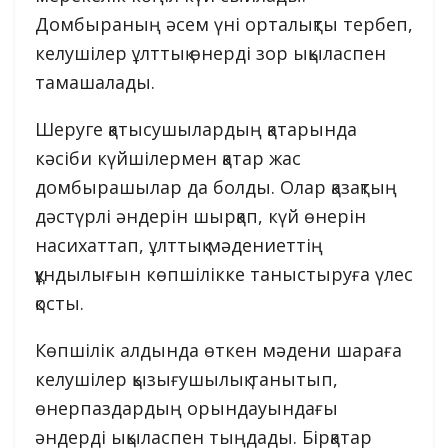
Домбыраның әсем үні орталықты тербеп,
келушілер ұлттық өнерді зор ықыласпен
тамашалады.
Шеруге қатысушылардың қатарында
кәсіби күйшілермен қатар жас
домбырашылар да болды. Олар қазақтың
дәстүрлі әндерін шырқап, күй өнерін
насихаттап, ұлттық мәдениеттің
құндылығын көпшілікке таныстыруға үлес
қосты.
Көпшілік алдында өткен мәдени шараға
келушілер қызығушылық танытып,
өнерпаздардың орындауындағы
әндерді ықыласпен тыңдады. Бірқатар