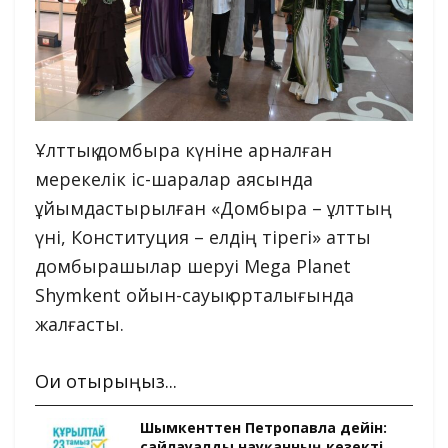
Ұлттық домбыра күніне арналған
мерекелік іс-шаралар аясында
ұйымдастырылған «Домбыра – ұлттың
үні, Конституция – елдің тірегі» атты
домбырашылар шеруі Mega Planet
Shymkent ойын-сауық орталығында
жалғасты.
Оқи отырыңыз...
Шымкенттен Петропавлға дейін:
сайлауалды науқанның кезекті