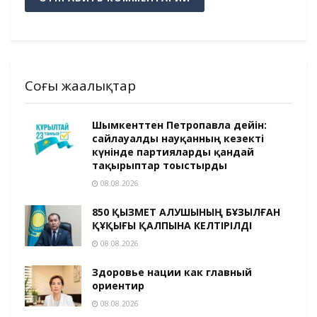
Соңғы жаңалықтар
Шымкенттен Петропавлға дейін:
сайлауалды науқанның кезекті
күнінде партияларды қандай
тақырыптар тоғыстырды
08.08.2026
850 ҚЫЗМЕТ АЛУШЫНЫҢ БҰЗЫЛҒАН
ҚҰҚЫҒЫ ҚАЛПЫНА КЕЛТІРІЛДІ
08.08.2026
Здоровье нации как главный
ориентир
08.08.2026