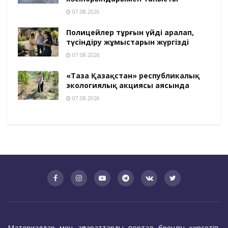
07.08.2026
Полицейлер тұрғын үйді аралап,
түсіндіру жұмыстарын жүргізді
07.08.2026
«Таза Қазақстан» республикалық
экологиялық акциясы аясында
07.08.2026
Материалдар мен ақпараттарды портал брендін көрсетіп,