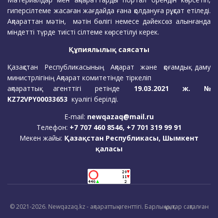
гиперсілтеме жасаған жағдайда ғана қолдануға рұқсат етіледі.
Ақпараттан мәтін, мәтін бөлігі немесе дәйексөз алынғанда
міндетті түрде тиісті сілтеме көрсетілуі керек.
Құпиялылық саясаты
Қазақстан Республикасының Ақпарат және қоғамдық даму
министрлігінің Ақпарат комитетінде тіркеліп
ақпараттық агенттігі ретінде
19.03.2021 ж. №
KZ72VPY00033653
куәлігі берілді.
E-mail:
newqazaq@mail.ru
Телефон:
+7 707 460 8546, +7 701 319 99 91
Мекен жайы:
Қазақстан Республикасы, Шымкент
қаласы
© 2021-2026. Newqazaq.kz - ақпараттық агенттігі. Барлық құқықтар сақталған