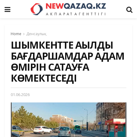
Home
Денсаулық
ШЫМКЕНТТЕ АҚЫЛДЫ
БАҒДАРШАМДАР АДАМ
ӨМІРІН САҚТАУҒА
КӨМЕКТЕСЕДІ
01.06.2026