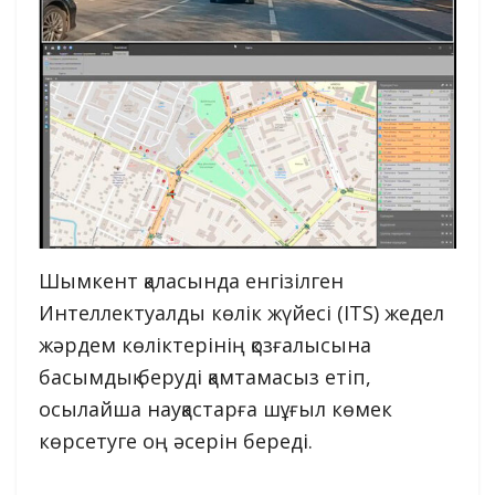
Шымкент қаласында енгізілген
Интеллектуалды көлік жүйесі (ITS) жедел
жәрдем көліктерінің қозғалысына
басымдық беруді қамтамасыз етіп,
осылайша науқастарға шұғыл көмек
көрсетуге оң әсерін береді.