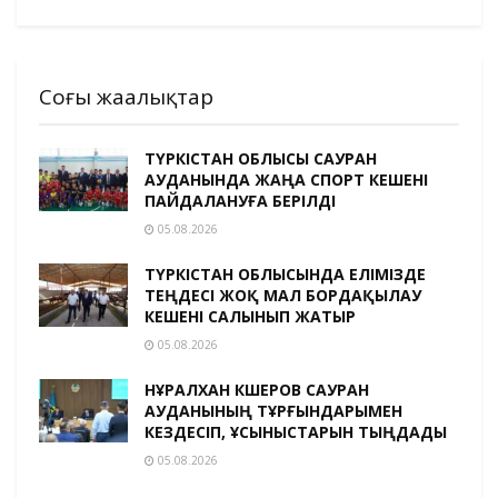
Соңғы жаңалықтар
ТҮРКІСТАН ОБЛЫСЫ САУРАН
АУДАНЫНДА ЖАҢА СПОРТ КЕШЕНІ
ПАЙДАЛАНУҒА БЕРІЛДІ
05.08.2026
ТҮРКІСТАН ОБЛЫСЫНДА ЕЛІМІЗДЕ
ТЕҢДЕСІ ЖОҚ МАЛ БОРДАҚЫЛАУ
КЕШЕНІ САЛЫНЫП ЖАТЫР
05.08.2026
НҰРАЛХАН КӨШЕРОВ САУРАН
АУДАНЫНЫҢ ТҰРҒЫНДАРЫМЕН
КЕЗДЕСІП, ҰСЫНЫСТАРЫН ТЫҢДАДЫ
05.08.2026