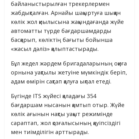
байланыстырылған трекерлермен
жабдықталған. Арнайы шақыртуға шыққан
көлік жол қиылысына жақындағанда жүйе
автоматты түрде бағдаршамдарды
басқарып, көліктің бағыты бойынша
«жасыл дәліз» қалыптастырады.
Бұл жедел жәрдем бригадаларының оқиға
орнына уақтылы жетуіне мүмкіндік беріп,
адам өмірін сақтап қалуға ықпал етеді.
Бүгінде ITS жүйесі қаладағы 354
бағдаршам нысанын қамтып отыр. Жүйе
көлік ағынын нақты уақыт режимінде
сараптап, жол қозғалысының қауіпсіздігі
мен тиімділігін арттырады.