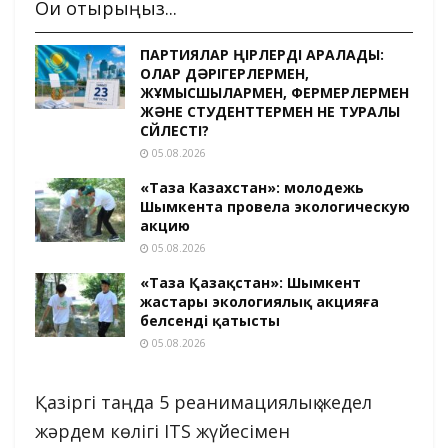
Оқи отырыңыз...
ПАРТИЯЛАР ӨҢІРЛЕРДІ АРАЛАДЫ:
ОЛАР ДӘРІГЕРЛЕРМЕН,
ЖҰМЫСШЫЛАРМЕН, ФЕРМЕРЛЕРМЕН
ЖӘНЕ СТУДЕНТТЕРМЕН НЕ ТУРАЛЫ
СӨЙЛЕСТІ?
05.08.2026
«Таза Казахстан»: молодежь
Шымкента провела экологическую
акцию
05.08.2026
«Таза Қазақстан»: Шымкент
жастары экологиялық акцияға
белсенді қатысты
05.08.2026
Қазіргі таңда 5 реанимациялық жедел
жәрдем көлігі ITS жүйесімен