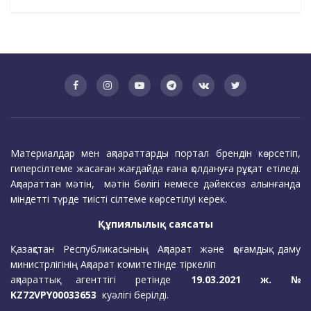
Материалдар мен ақпараттарды портал брендін көрсетіп,
гиперсілтеме жасаған жағдайда ғана қолдануға рұқсат етіледі.
Ақпараттан мәтін, мәтін бөлігі немесе дәйексөз алынғанда
міндетті түрде тиісті сілтеме көрсетілуі керек.
Құпиялылық саясаты
Қазақстан Республикасының Ақпарат және қоғамдық даму
министрлігінің Ақпарат комитетінде тіркеліп
ақпараттық агенттігі ретінде
19.03.2021 ж. №
KZ72VPY00033653
куәлігі берілді.