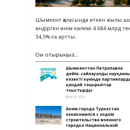
Шымкент қаласында өткен жылы шағ
өндірген өнім көлемі 4 684 млрд т
34,5%-ға артты.
Оқи отырыңыз...
Шымкенттен Петропавлға
дейін: сайлауалды науқанн
кезекті күнінде партиялард
қандай тақырыптар
тоғыстырды
08.08.2026
Аким города Туркестан
ознакомился с ходом
строительства военного
городка Национальной