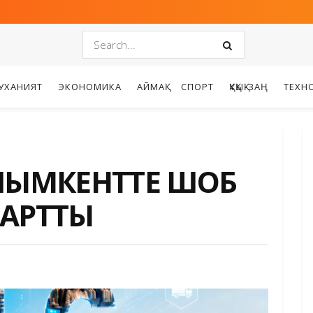
УХАНИЯТ
ЭКОНОМИКА
АЙМАҚ
СПОРТ
ҚҰҚЫҚ-ЗАҢ
ТЕХН
: ШЫМКЕНТТЕ ШОБ
А АРТТЫ