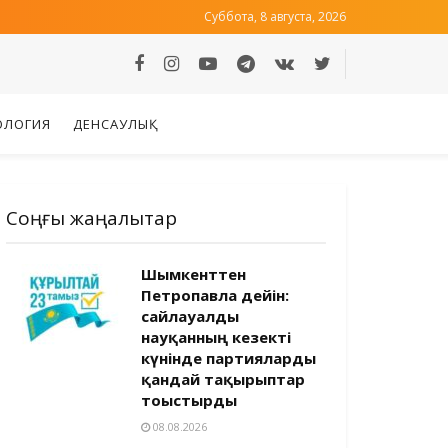
Суббота, 8 августа, 2026
ОЛОГИЯ
ДЕНСАУЛЫҚ
Соңғы жаңалықтар
Шымкенттен
Петропавлға дейін:
сайлауалды
науқанның кезекті
күнінде партияларды
қандай тақырыптар
тоғыстырды
08.08.2026