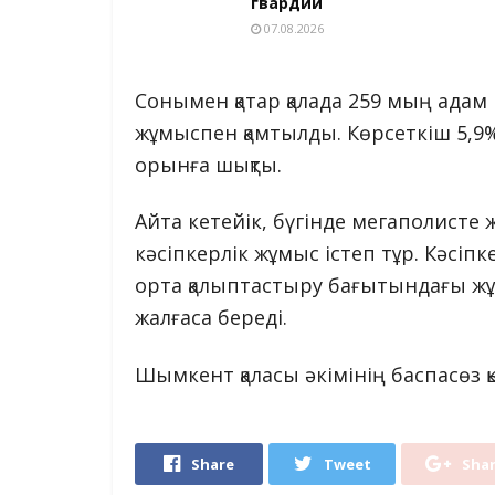
гвардии
07.08.2026
Сонымен қатар қалада 259 мың адам
жұмыспен қамтылды. Көрсеткіш 5,9%
орынға шықты.
Айта кетейік, бүгінде мегаполисте
кәсіпкерлік жұмыс істеп тұр. Кәсіп
орта қалыптастыру бағытындағы жұм
жалғаса береді.
Шымкент қаласы әкімінің баспасөз қ
Share
Tweet
Sha