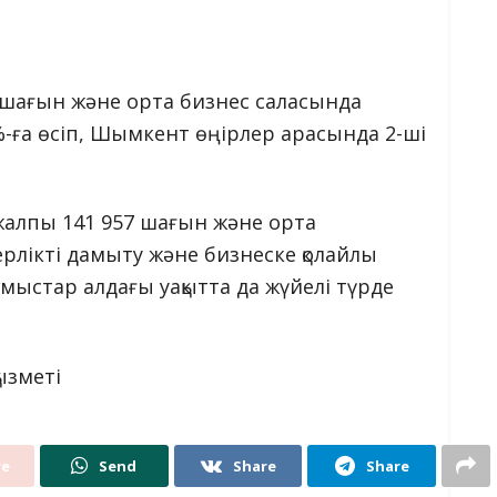
 шағын және орта бизнес саласында
-ға өсіп, Шымкент өңірлер арасында 2-ші
 жалпы 141 957 шағын және орта
керлікті дамыту және бизнеске қолайлы
ыстар алдағы уақытта да жүйелі түрде
ызметі
re
Send
Share
Share