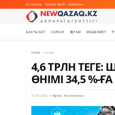
Біз туралы
Портал тәртібі
Байланыс
БАСТЫ БЕТ
САЯСАТ
ҚОҒАМ
МӘДЕНИЕТ
Р
Home
Қоғам
4,6 ТРЛН ТЕҢГЕ
ӨНІМІ 34,5 %-Ғ
01.06.2026
in
Қоғам
,
Экономика