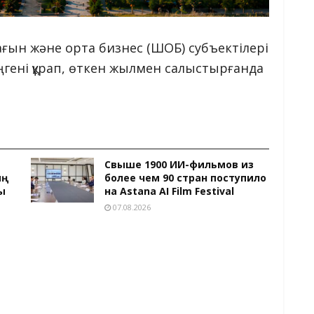
ын және орта бизнес (ШОБ) субъектілері
еңгені құрап, өткен жылмен салыстырғанда
Свыше 1900 ИИ-фильмов из
ың
более чем 90 стран поступило
ы
на Astana AI Film Festival
07.08.2026