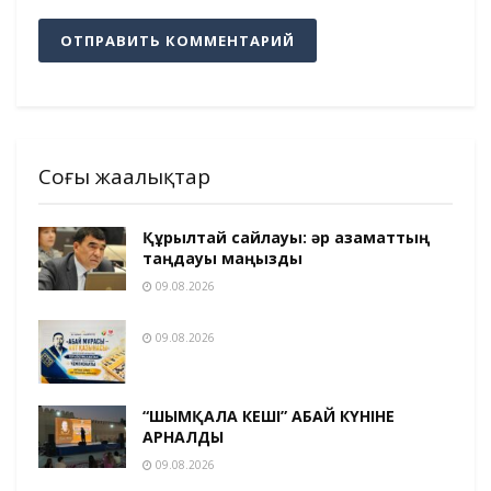
Соңғы жаңалықтар
Құрылтай сайлауы: әр азаматтың
таңдауы маңызды
09.08.2026
09.08.2026
“ШЫМҚАЛА КЕШІ” АБАЙ КҮНІНЕ
АРНАЛДЫ
09.08.2026