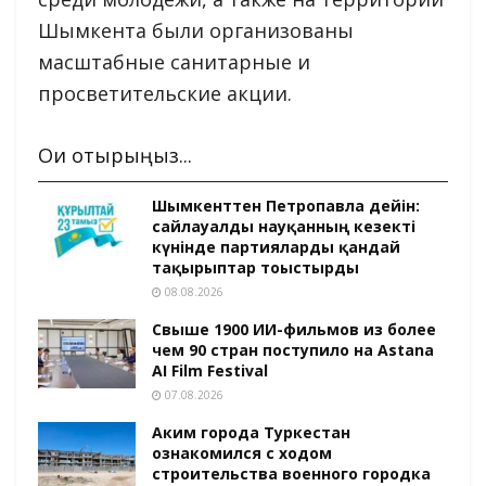
Шымкента были организованы
масштабные санитарные и
просветительские акции.
Оқи отырыңыз...
Шымкенттен Петропавлға дейін:
сайлауалды науқанның кезекті
күнінде партияларды қандай
тақырыптар тоғыстырды
08.08.2026
Свыше 1900 ИИ-фильмов из более
чем 90 стран поступило на Astana
AI Film Festival
07.08.2026
Аким города Туркестан
ознакомился с ходом
строительства военного городка