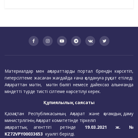
Материалдар мен ақпараттарды портал брендін көрсетіп,
гиперсілтеме жасаған жағдайда ғана қолдануға рұқсат етіледі.
Ақпараттан мәтін, мәтін бөлігі немесе дәйексөз алынғанда
міндетті түрде тиісті сілтеме көрсетілуі керек.
Құпиялылық саясаты
Қазақстан Республикасының Ақпарат және қоғамдық даму
министрлігінің Ақпарат комитетінде тіркеліп
ақпараттық агенттігі ретінде
19.03.2021 ж. №
KZ72VPY00033653
куәлігі берілді.