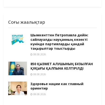
Соңғы жаңалықтар
Шымкенттен Петропавлға дейін:
сайлауалды науқанның кезекті
күнінде партияларды қандай
тақырыптар тоғыстырды
08.08.2026
850 ҚЫЗМЕТ АЛУШЫНЫҢ БҰЗЫЛҒАН
ҚҰҚЫҒЫ ҚАЛПЫНА КЕЛТІРІЛДІ
08.08.2026
Здоровье нации как главный
ориентир
08.08.2026