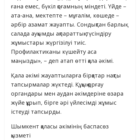
ғана емес, бүкіл қоғамның міндеті. Үйде –
ата-ана, мектепте – мұғалім, көшеде –
әрбір азамат жауапты. Сондықтан барлық
салада ауқымды ақпараттық-түсіндіру
жұмыстары жүргізілуі тиіс.
Профилактиканы күшейту аса
маңызды», – деп атап өтті қала әкімі.
Қала әкімі жауаптыларға бірқатар нақты
тапсырмалар жүктеді. Құқық қорғау
органдары мен аудан әкімдеріне өзара
жүйе құрып, бірге әрі үйлесімді жұмыс
істеуді тапсырды.
Шымкент қаласы әкімінің баспасөз
қызметі