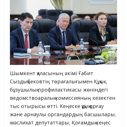
Шымкент қаласының әкімі Ғабит
Сыздықбековтің төрағалығымен Құқық
бұзушылық профилактикасы жөніндегі
ведомствоаралық комиссияның кезектен
тыс отырысы өтті. Кеңеске құқық қорғау
және арнаулы органдардың басшылары,
мәслихат депутаттары, Қоғамдық кеңес