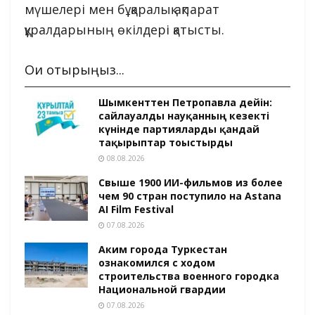
мүшелері мен бұқаралық ақпарат
құралдарының өкілдері қатысты.
Оқи отырыңыз...
Шымкенттен Петропавлға дейін:
сайлауалды науқанның кезекті
күнінде партияларды қандай
тақырыптар тоғыстырды
08.08.2026
Свыше 1900 ИИ-фильмов из более
чем 90 стран поступило на Astana
AI Film Festival
07.08.2026
Аким города Туркестан
ознакомился с ходом
строительства военного городка
Национальной гвардии
07.08.2026