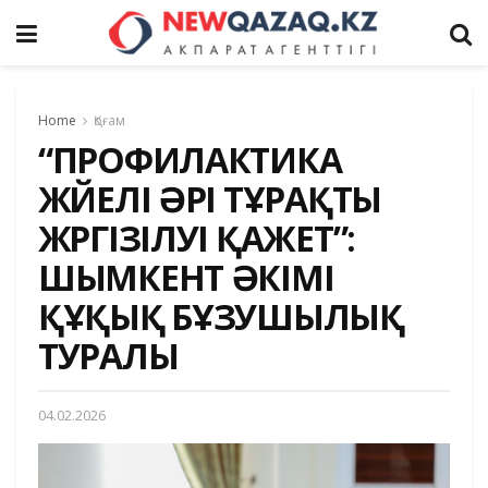
Home
Қоғам
“ПРОФИЛАКТИКА
ЖҮЙЕЛІ ӘРІ ТҰРАҚТЫ
ЖҮРГІЗІЛУІ ҚАЖЕТ”:
ШЫМКЕНТ ӘКІМІ
ҚҰҚЫҚ БҰЗУШЫЛЫҚ
ТУРАЛЫ
04.02.2026