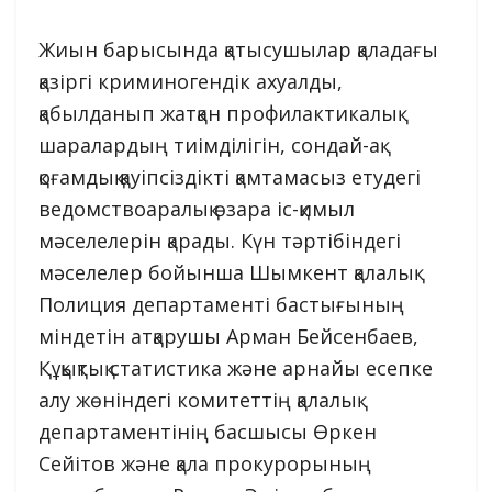
Жиын барысында қатысушылар қаладағы
қазіргі криминогендік ахуалды,
қабылданып жатқан профилактикалық
шаралардың тиімділігін, сондай-ақ
қоғамдық қауіпсіздікті қамтамасыз етудегі
ведомствоаралық өзара іс-қимыл
мәселелерін қарады. Күн тәртібіндегі
мәселелер бойынша Шымкент қалалық
Полиция департаменті бастығының
міндетін атқарушы Арман Бейсенбаев,
Құқықтық статистика және арнайы есепке
алу жөніндегі комитеттің қалалық
департаментінің басшысы Өркен
Сейітов және қала прокурорының