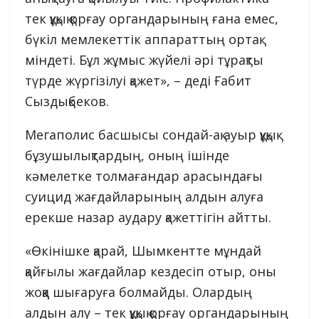
тек құқық қорғау органдарының ғана емес,
бүкіл мемлекеттік аппараттың ортақ
міндеті. Бұл жұмыс жүйелі әрі тұрақты
түрде жүргізілуі қажет», – деді Ғабит
Сыздықбеков.
Мегаполис басшысы сондай-ақ ауыр құқық
бұзушылықтардың, оның ішінде
кәмелетке толмағандар арасындағы
суицид жағдайларының алдын алуға
ерекше назар аудару қажеттігін айтты.
«Өкінішке қарай, Шымкентте мұндай
қайғылы жағдайлар кездесіп отыр, оны
жоққа шығаруға болмайды. Олардың
алдын алу – тек құқық қорғау органдарының