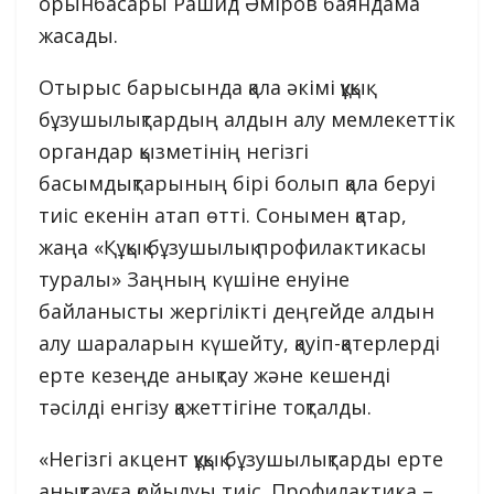
орынбасары Рашид Әміров баяндама
жасады.
Отырыс барысында қала әкімі құқық
бұзушылықтардың алдын алу мемлекеттік
органдар қызметінің негізгі
басымдықтарының бірі болып қала беруі
тиіс екенін атап өтті. Сонымен қатар,
жаңа «Құқық бұзушылық профилактикасы
туралы» Заңның күшіне енуіне
байланысты жергілікті деңгейде алдын
алу шараларын күшейту, қауіп-қатерлерді
ерте кезеңде анықтау және кешенді
тәсілді енгізу қажеттігіне тоқталды.
«Негізгі акцент құқық бұзушылықтарды ерте
анықтауға қойылуы тиіс. Профилактика –