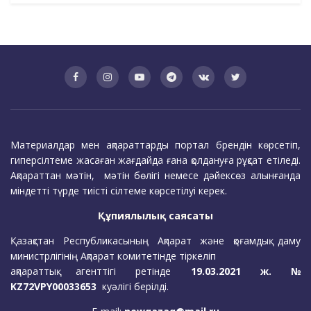
Материалдар мен ақпараттарды портал брендін көрсетіп,
гиперсілтеме жасаған жағдайда ғана қолдануға рұқсат етіледі.
Ақпараттан мәтін, мәтін бөлігі немесе дәйексөз алынғанда
міндетті түрде тиісті сілтеме көрсетілуі керек.
Құпиялылық саясаты
Қазақстан Республикасының Ақпарат және қоғамдық даму
министрлігінің Ақпарат комитетінде тіркеліп
ақпараттық агенттігі ретінде
19.03.2021 ж. №
KZ72VPY00033653
куәлігі берілді.