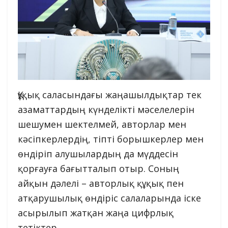
Құқық саласындағы жаңашылдықтар тек
азаматтардың күнделікті мәселелерін
шешумен шектелмей, авторлар мен
кәсіпкерлердің, тіпті борышкерлер мен
өндіріп алушылардың да мүддесін
қорғауға бағытталып отыр. Соның
айқын дәлелі – авторлық құқық пен
атқарушылық өндіріс салаларында іске
асырылып жатқан жаңа цифрлық
тетіктер.