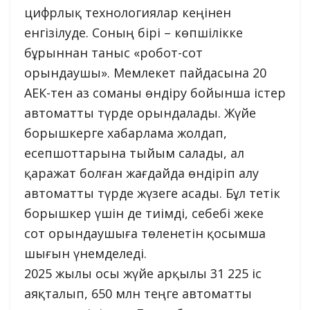
цифрлық технологиялар кеңінен
енгізілуде. Соның бірі – көпшілікке
бұрыннан таныс «робот-сот
орындаушы». Мемлекет пайдасына 20
АЕК-тен аз соманы өндіру бойынша істер
автоматты түрде орындалады. Жүйе
борышкерге хабарлама жолдап,
есепшоттарына тыйым салады, ал
қаражат болған жағдайда өндіріп алу
автоматты түрде жүзеге асады. Бұл тетік
борышкер үшін де тиімді, себебі жеке
сот орындаушыға төленетін қосымша
шығын үнемделеді.
2025 жылы осы жүйе арқылы 31 225 іс
аяқталып, 650 млн теңге автоматты