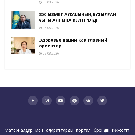
08.08.2026
850 ҚЫЗМЕТ АЛУШЫНЫҢ БҰЗЫЛҒАН
ҚҰҚЫҒЫ ҚАЛПЫНА КЕЛТІРІЛДІ
08.08.2026
Здоровье нации как главный
ориентир
08.08.2026
Материалдар мен ақпараттарды портал брендін көрсетіп,