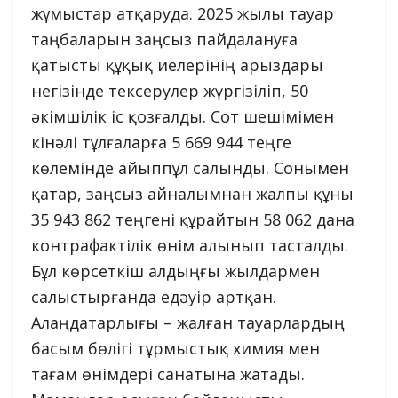
жұмыстар атқаруда. 2025 жылы тауар
таңбаларын заңсыз пайдалануға
қатысты құқық иелерінің арыздары
негізінде тексерулер жүргізіліп, 50
әкімшілік іс қозғалды. Сот шешімімен
кінәлі тұлғаларға 5 669 944 теңге
көлемінде айыппұл салынды. Сонымен
қатар, заңсыз айналымнан жалпы құны
35 943 862 теңгені құрайтын 58 062 дана
контрафактілік өнім алынып тасталды.
Бұл көрсеткіш алдыңғы жылдармен
салыстырғанда едәуір артқан.
Алаңдатарлығы – жалған тауарлардың
басым бөлігі тұрмыстық химия мен
тағам өнімдері санатына жатады.