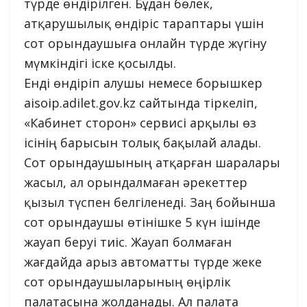
түрде өндірілген. Бұдан бөлек,
атқарушылық өндіріс тараптары үшін
сот орындаушыға онлайн түрде жүгіну
мүмкіндігі іске қосылды.
Енді өндіріп алушы немесе борышкер
aisoip.adilet.gov.kz сайтында тіркеліп,
«Кабинет сторон» сервисі арқылы өз
ісінің барысын толық бақылай алады.
Сот орындаушының атқарған шаралары
жасыл, ал орындалмаған әрекеттер
қызыл түспен белгіленеді. Заң бойынша
сот орындаушы өтінішке 5 күн ішінде
жауап беруі тиіс. Жауап болмаған
жағдайда арыз автоматты түрде жеке
сот орындаушыларының өңірлік
палатасына жолданады. Ал палата