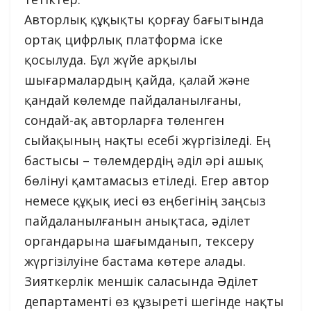
Авторлық құқықты қорғау бағытында
ортақ цифрлық платформа іске
қосылуда. Бұл жүйе арқылы
шығармалардың қайда, қалай және
қандай көлемде пайдаланылғаны,
сондай-ақ авторларға төленген
сыйақының нақты есебі жүргізіледі. Ең
бастысы – төлемдердің әділ әрі ашық
бөлінуі қамтамасыз етіледі. Егер автор
немесе құқық иесі өз еңбегінің заңсыз
пайдаланылғанын анықтаса, әділет
органдарына шағымданып, тексеру
жүргізілуіне бастама көтере алады.
Зияткерлік меншік саласында Әділет
департаменті өз құзыреті шегінде нақты