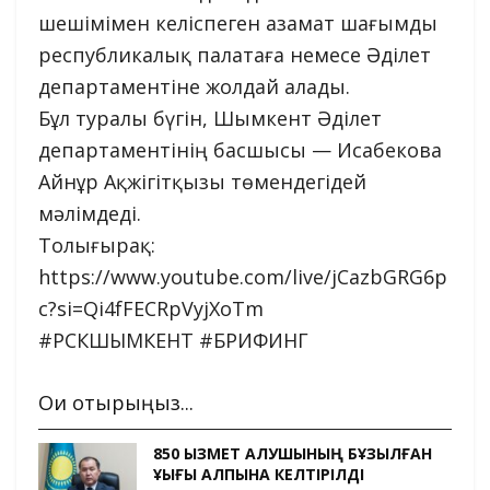
шешімімен келіспеген азамат шағымды
республикалық палатаға немесе Әділет
департаментіне жолдай алады.
Бұл туралы бүгін, Шымкент Әділет
департаментінің басшысы — Исабекова
Айнұр Ақжігітқызы төмендегідей
мәлімдеді.
Толығырақ:
https://www.youtube.com/live/jCazbGRG6p
c?si=Qi4fFECRpVyjXoTm
#РСКШЫМКЕНТ #БРИФИНГ
Оқи отырыңыз...
850 ҚЫЗМЕТ АЛУШЫНЫҢ БҰЗЫЛҒАН
ҚҰҚЫҒЫ ҚАЛПЫНА КЕЛТІРІЛДІ