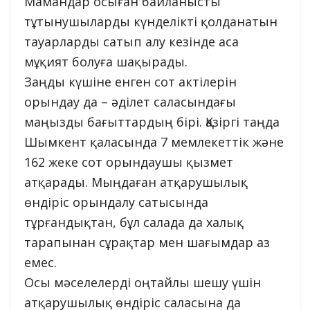
Мамандар осыған байланысты
тұтынушыларды күнделікті қолданатын
тауарларды сатып алу кезінде аса
мұқият болуға шақырады.
Заңды күшіне енген сот актілерін
орындау да – әділет саласындағы
маңызды бағыттардың бірі. Қазіргі таңда
Шымкент қаласында 7 мемлекеттік және
162 жеке сот орындаушы қызмет
атқарады. Мыңдаған атқарушылық
өндіріс орындалу сатысында
тұрғандықтан, бұл салада да халық
тарапынан сұрақтар мен шағымдар аз
емес.
Осы мәселелерді оңтайлы шешу үшін
атқарушылық өндіріс саласына да