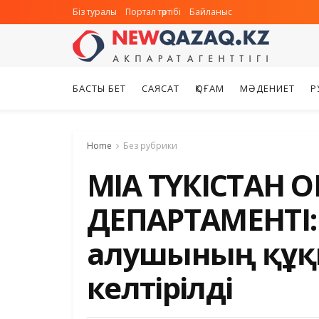
Біз туралы
Портал тәртібі
Байланыс
БАСТЫ БЕТ
САЯСАТ
ҚОҒАМ
МӘДЕНИЕТ
Р
Home
Без рубрики
МҚІА ТҮКІСТА
ДЕПАРТАМЕНТІ: 
алушының құқ
келтірілді