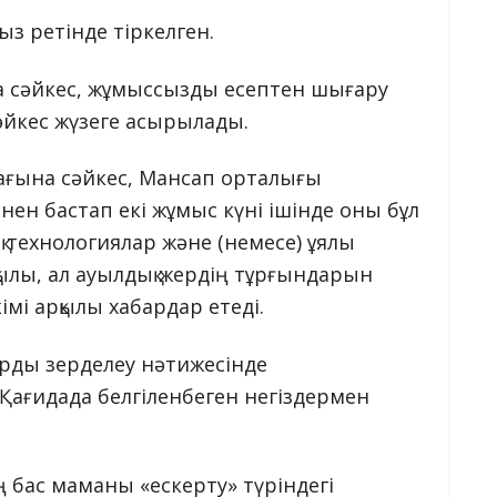
з ретінде тіркелген.
а сәйкес, жұмыссызды есептен шығару
йкес жүзеге асырылады.
ағына сәйкес, Мансап орталығы
ен бастап екі жұмыс күні ішінде оны бұл
 технологиялар және (немесе) ұялы
қылы, ал ауылдық жердің тұрғындарын
імі арқылы хабардар етеді.
рды зерделеу нәтижесінде
ағидада белгіленбеген негіздермен
бас маманы «ескерту» түріндегі