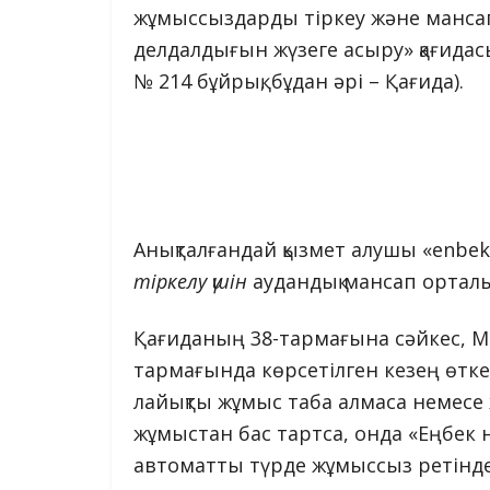
жұмыссыздарды тіркеу және мансап
делдалдығын жүзеге асыру» қағидас
№ 214 бұйрық, бұдан әрі – Қағида).
Анықталғандай қызмет алушы «enbe
тіркелу үшін
аудандық мансап орталы
Қағиданың 38-тармағына сәйкес, 
тармағында көрсетілген кезең өтке
лайықты жұмыс таба алмаса немесе
жұмыстан бас тартса, онда «Еңбек
автоматты түрде жұмыссыз ретінде 