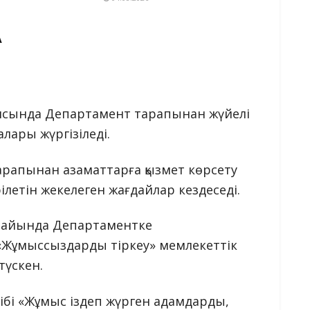
А
аясында Департамент тарапынан жүйелі
алары жүргізіледі.
арапынан азаматтарға қызмет көрсету
ілетін жекелеген жағдайлар кездеседі.
 айында Департаментке
Жұмыссыздарды тіркеу» мемлекеттік
түскен.
тібі «Жұмыс іздеп жүрген адамдарды,