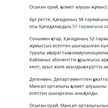
Осыған орай, қызмет алушы жұмыссы
Бұл ретте, Қағиданың 58-тармағын
осы Қағидалардың
51-тармағына
сә
Сонымен қатар, Қағиданың 52-тарм
жұмыссыз есептен шығарылған күнн
туралы ақпараттық-коммуникациялық
байланыс абоненттік құрылғысы ар
кент, ауыл және ауылдық округтің әк
Дегенмен, Департаментпен құжатта
Мансап орталығы қызмет алушыны Қ
есептен шығарғаны анықталды.
Осыған орай, Мансап орталығының 