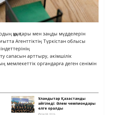
рдың құқықтары мен заңды мүдделерін
бағытта Агенттіктің Түркістан облысы
індеттерінің
ету сапасын арттыру, әкімшілік
ың мемлекеттік органдарға деген сенімін
Ұландықтар Қазақстанды
әйгіледі: Әлем чемпиондары
елге оралды
04.08.2026