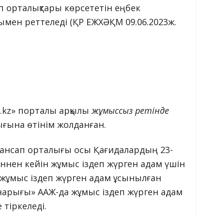
 орталықтары көрсететін еңбек
ымен реттеледі (ҚР ЕЖХӘҚМ 09.06.2023ж.
k.kz» порталы арқылы
жұмыссыз ретінде
ғына өтінім жолданған.
Мансап орталығы осы Қағидалардың 23-
ннен кейін жұмыс іздеп жүрген адам үшін
 жұмыс іздеп жүрген адам ұсынылған
 нарығы» ААЖ-да жұмыс іздеп жүрген адам
тіркеледі.