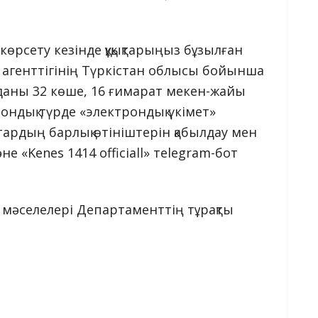
 көрсету кезінде құқықтарыңыз бұзылған
і агенттігінің Түркістан облысы бойынша
уданы 32 көше, 16 ғимарат мекен-жайы
ндық түрде «электрондық үкімет»
тардың барлық өтініштерін қабылдау мен
 «Kenes 1414 officiall» тelegram-бот
 мәселелері Департаменттің тұрақты