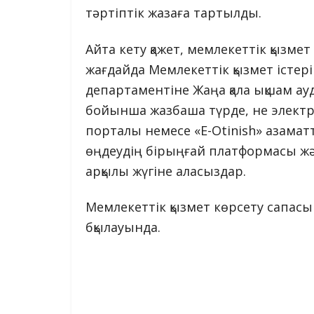
тәртіптік жазаға тартылды.
Айта кету қажет, мемлекеттік қызмет
жағдайда Мемлекеттік қызмет істер
департаментіне Жаңа қала ықшам а
бойынша жазбаша түрде, не электро
порталы немесе «Е-Otinish» азамат
өңдеудің бірыңғай платформасы және
арқылы жүгіне аласыздар.
Мемлекеттік қызмет көрсету сапасы
бқылауында.