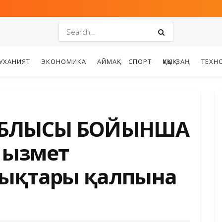
УХАНИЯТ
ЭКОНОМИКА
АЙМАҚ
СПОРТ
ҚҰҚЫҚ-ЗАҢ
ТЕХН
Н ОБЛЫСЫ БОЙЫНША
Қызмет
ықтары қалпына