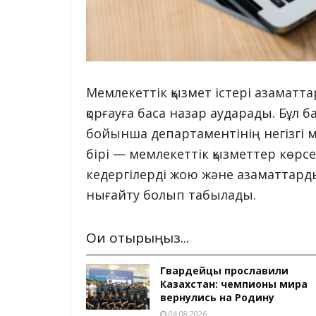
Мемлекеттік қызмет істері азаматта
қорғауға баса назар аударады. Бұл 
бойынша департаментінің негізгі м
бірі — мемлекеттік қызметтер көрс
кедергілерді жою және азаматтард
нығайту болып табылады.
Оқи отырыңыз...
Гвардейцы прославили
Казахстан: чемпионы мира
вернулись на Родину
04.08.2026