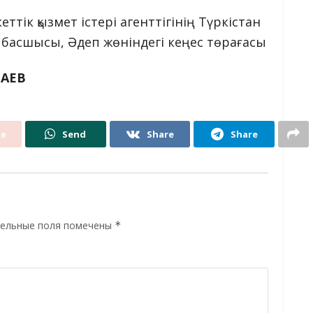
тік қызмет істері агенттігінің Түркістан
басшысы, Әдеп жөніндегі кеңес төрағасы
БАЕВ
re
Send
Share
Share
ельные поля помечены
*