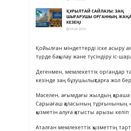
ҚҰРЫЛТАЙ САЙЛАУЫ: ЗАҢ
ШЫҒАРУШЫ ОРГАННЫҢ ЖАҢ
КЕЗЕҢІ
04.08.2026
Қойылған міндеттерді іске асыру 
түрде бақылау және түсіндіру іс-шар
Дегенмен, мемлекеттік органдар т
кезінде заң бұзушылықтарға жол бер
Мәселен, ағымдағы жылдың қараша
Сарыағаш қаласының тұрғынының «
қызметін алуға қатысты арызы келіп 
Аталған мемлекеттік қызметтің тәр