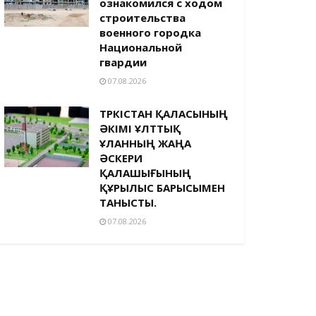
ознакомился с ходом
строительства
военного городка
Национальной
гвардии
07.08.2026
ТҮРКІСТАН ҚАЛАСЫНЫҢ
ӘКІМІ ҰЛТТЫҚ
ҰЛАННЫҢ ЖАҢА
ӘСКЕРИ
ҚАЛАШЫҒЫНЫҢ
ҚҰРЫЛЫС БАРЫСЫМЕН
ТАНЫСТЫ.
07.08.2026