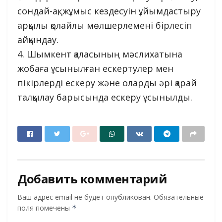
сондай-ақ, жұмыс кездесуін ұйымдастыру
арқылы қолайлы мөлшерлемені бірлесіп
айқындау.
4. Шымкент қаласының мәслихатына
жобаға ұсынылған ескертулер мен
пікірлерді ескеру және оларды әрі қарай
талқылау барысында ескеру ұсынылды.
Добавить комментарий
Ваш адрес email не будет опубликован.
Обязательные
поля помечены
*