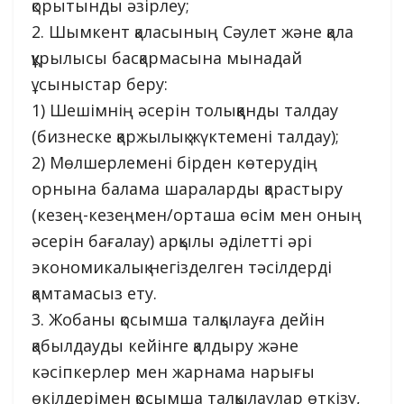
қорытынды әзірлеу;
2. Шымкент қаласының Сәулет және қала
құрылысы басқармасына мынадай
ұсыныстар беру:
1) Шешімнің әсерін толыққанды талдау
(бизнеске қаржылық жүктемені талдау);
2) Мөлшерлемені бірден көтерудің
орнына балама шараларды қарастыру
(кезең-кезеңмен/орташа өсім мен оның
әсерін бағалау) арқылы әділетті әрі
экономикалық негізделген тәсілдерді
қамтамасыз ету.
3. Жобаны қосымша талқылауға дейін
қабылдауды кейінге қалдыру және
кәсіпкерлер мен жарнама нарығы
өкілдерімен қосымша талқылаулар өткізу,