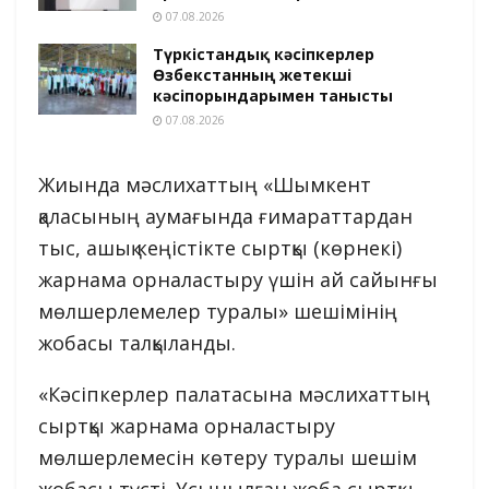
07.08.2026
Түркістандық кәсіпкерлер
Өзбекстанның жетекші
кәсіпорындарымен танысты
07.08.2026
Жиында мәслихаттың «Шымкент
қаласының аумағында ғимараттардан
тыс, ашық кеңістікте сыртқы (көрнекі)
жарнама орналастыру үшін ай сайынғы
мөлшерлемелер туралы» шешімінің
жобасы талқыланды.
«Кәсіпкерлер палатасына мәслихаттың
сыртқы жарнама орналастыру
мөлшерлемесін көтеру туралы шешім