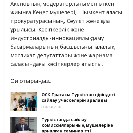
Акеновтың модераторлығымен өткен
жиынға Кеңес мүшелері, Шымкент қаласы
прокуратурасының, Сәулет және қала
құрылысы, Кәсіпкерлік және
индустриалды-инновациялық даму
басқармаларының басшылығы, қалалық
мәслихат депутаттары және жарнама
саласындағы кәсіпкерлер қатысты.
Оқи отырыңыз...
ОСК Төрағасы Түркістан өңіріндегі
сайлау учаскелерін аралады
07.08.2026
Түркістанда сайлау
комиссияларының мүшелеріне
арналған семинар өтті