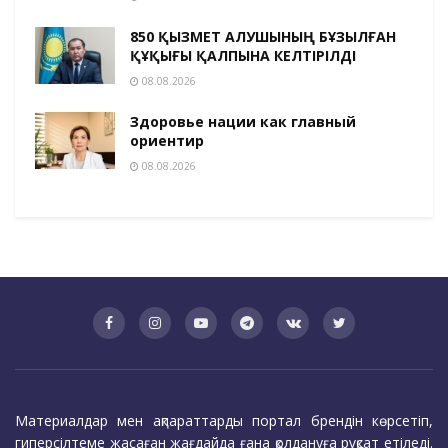
850 ҚЫЗМЕТ АЛУШЫНЫҢ БҰЗЫЛҒАН
ҚҰҚЫҒЫ ҚАЛПЫНА КЕЛТІРІЛДІ
08.08.2026
Здоровье нации как главный
ориентир
08.08.2026
Материалдар мен ақпараттарды портал брендін көрсетіп,
гиперсілтеме жасаған жағдайда ғана қолдануға рұқсат етіледі.