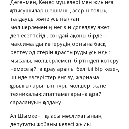
Дегенмен, Кеңес мүшелері мен жиынға
қатысушылар шешімнің әсерін толық
талдауды және ұсынылған
мөлшерлеменің негізін дәлелдеу қажет
деп есептейді, сондай-ақ, оны бірден
максималды көтерудің орнына басқа
реттеу әдістерін қарастыруды ұсынды:
мысалы, мөлшерлемені біртіндеп көтеру
немесе қайта қарау арқылы белгілі бір кезең
ішінде өзгерістер енгізу, жарнама
құрылғыларының түрі, мөлшері және
техникалық сипаттамаларына қарай
саралануын қолдану.
Ал Шымкент қаласы мәслихатының
депутаты жобаны келесі жылы