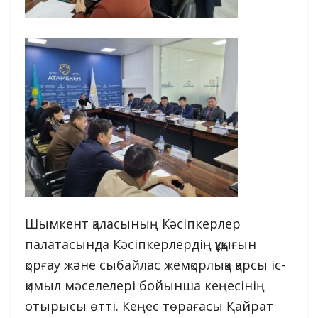
Шымкент қаласының Кәсіпкерлер
палатасында Кәсіпкерлердің құқығын
қорғау және сыбайлас жемқорлыққа қарсы іс-
қимыл мәселелері бойынша кеңесінің
отырысы өтті. Кеңес төрағасы Қайрат