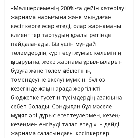
«Мөлшерлеменің 200%-ға дейін көтерілуі
жарнама нарығына және мыңдаған
кәсіпкерге әсер етеді, олар жарнаманы
клиенттер тартудың құралы ретінде
пайдаланады. Біз үшін мұндай
төлемдердің күрт өсуі жұмыс көлемінің
қысқаруына, жеке жарнама құрылғыларын
бұзуға және төлем қабілетінің
төмендеуіне әкелуі мүмкін, бұл өз
кезегінде жақын арада жергілікті
бюджетке түсетін түсімдердің азаюына
себеп болады. Сондықтан бұл мәселе
мұқият әрі дұрыс есептеулермен, кезең-
кезеңмен енгізуді талап етеді», – дейді
жарнама саласындағы кәсіпкерлер.