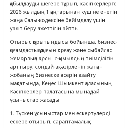
қабылдауды шегере тұрып, кәсіпкерлерге
2026 жылдың 1 қаңтарынан күшіне енетін
жаңа Салық кодексіне бейімделу үшін
уақыт беру қажеттігін айтты.
Отырыс қорытындысы бойынша, бизнес-
қоғамдастық құқығын қорғау және сыбайлас
жемқорлыққа қарсы іс-қимылдың тиімділігін
арттыру, сондай-ақ, әзірленіп жатқан
жобаның бизнеске әсерін азайту
мақсатында, Кеңес Шымкент қаласының
Кәсіпкерлер палатасына мынадай
ұсыныстар жасады:
1. Түскен ұсыныстар мен ескертулерді
ескере отырып, сараптамалық