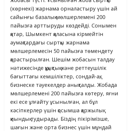
жобасы түсті. Ұсынылған жоба сыртқы
(көрнекі) жарнама орналастыру үшін ай
сайынғы базалық мөлшерлемені 200
пайызға арттыруды көздейді. Сонымен
қатар, Шымкент қаласына кірмейтін
аумақтардағы сыртқы жарнама
мөлшерлемесін 50 пайызға төмендету
қарастырылған. Шешім жобасын талдау
нәтижесінде құқықтық және реттеушілік
бағыттағы кемшіліктер, сондай-ақ,
бизнеске тәуекелдер анықталды. Жобада
мөлшерлемені 200 пайызға көтеру, яғни
екі есе ұлғайту ұсынылған, ал бұл
кәсіпкерлер үшін қосымша қаржылық
қиындық тудырады. Біздің пікірімізше,
шағын және орта бизнес үшін мұндай