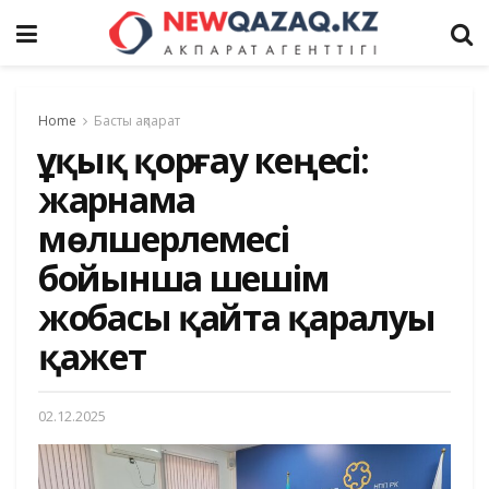
Home
Басты ақпарат
Құқық қорғау кеңесі:
жарнама
мөлшерлемесі
бойынша шешім
жобасы қайта қаралуы
қажет
02.12.2025