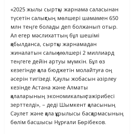
«2025 жылы сыртқы жарнама саласынан
түсетін салықтың мөлшері шамамен 650
млн теңге болады деп болжанып отыр.
Ал егер мәслихаттың бұл шешімі
қабылданса, сыртқы жарнамадан
жиналатын салық мөлшері 2 миллиард
теңгеге дейін артуы мүмкін. Бұл өз
кезегінде қала бюджетін молайтуға оң
әсерін тигізеді. Қаулы жобасын әзірлеу
кезінде Астана және Алматы
қалаларының экономикалық тәжірибесі
зерттелді», – деді Шымкент қаласының
Сәулет және қала құрылысы басқармасының
бөлім басшысы Нұрғали Бөрібеков.