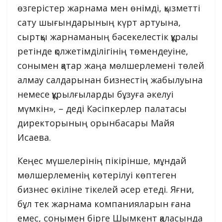
өзгерістер жарнама мен өнімді, қызметті
сату шығындарының күрт артуына,
сыртқы жарнаманың бәсекелестік құралы
ретінде қолжетімділігінің төмендеуіне,
сонымен қатар жаңа мөлшерлемені төлей
алмау салдарынан бизнестің жабылуына
немесе құрылғыларды бұзуға әкелуі
мүмкін», – деді Кәсіпкерлер палатасы
директорының орынбасары Майя
Исаева.
Кеңес мүшелерінің пікірінше, мұндай
мөлшерлеменің көтерілуі көптеген
бизнес өкіліне тікелей әсер етеді. Яғни,
бұл тек жарнама компанияларын ғана
емес, сонымен бірге Шымкент қаласында