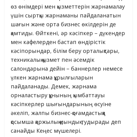
өз өнімдері мен қызметтерін жарнамалау
үшін сыртқы жарнаманы пайдаланатын
шағын және орта бизнес өкілдерін де
қамтиды. Өйткені, әр кәсіпкер – дүкендер
мен кафелерден бастап өндірістік
кәсіпорындар, білім беру орталықтары,
техникалық қызмет пен әсемдік
салондарына дейін – баннерлер немесе
үлкен жарнама құрылғыларын
пайдаланады. Демек, жарнама
орналастыру құнының қымбаттауы
кәсіпкерлер шығындарының өсуіне
әкеліп, жалпы бизнес-қоғамдастыққа
қосымша қаржылық қиындық тудырады деп
санайды Кеңес мүшелері.