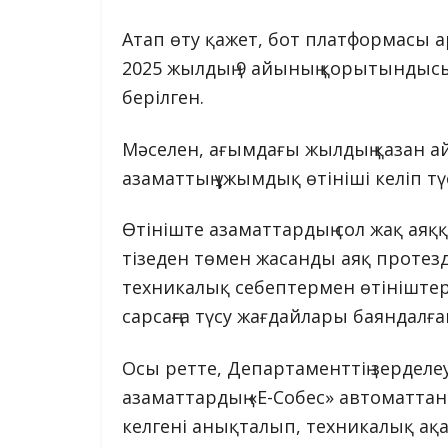
Атап өту қажет, бот платформасы
2025 жылдың 9 айының қорытындысы
берілген.
Мәселен, ағымдағы жылдың қазан 
азаматтың ұжымдық өтініші келіп тү
Өтініште азаматтардың сол жақ аяққ
тізеден төмен жасанды аяқ протезде
техникалық себептермен өтініштер
сарсаңға түсу жағдайлары баяндалға
Осы ретте, Департаменттің зерде
азаматтардың «Е-Собес» автоматтан
келгені анықталып, техникалық а