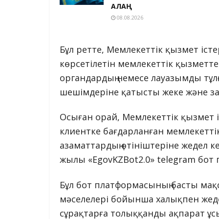
АЛАҢ
08.08.2026
Бұл ретте, Мемлекеттік қызмет істе
көрсетілетін мемлекеттік қызметте
органдардың немесе лауазымды тұлғ
шешімдеріне қатысты жеке және заң
Осыған орай, Мемлекеттік қызмет і
клиентке бағдарланған мемлекетт
азаматтардың өтініштеріне жедел 
жылы «EgovKZBot2.0» telegram бот 
Бұл бот платформасының басты мақ
мәселелері бойынша халықпен жеде
сұрақтарға толыққанды ақпарат ұс