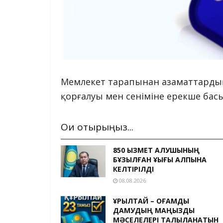
Мемлекет тарапынан азаматтардың 
қорғалуы мен сеніміне ерекше басы
Оқи отырыңыз...
850 ҚЫЗМЕТ АЛУШЫНЫҢ
БҰЗЫЛҒАН ҚҰҚЫҒЫ ҚАЛПЫНА
КЕЛТІРІЛДІ
08.08.2026
ҚҰРЫЛТАЙ – ҚОҒАМДЫҚ
ДАМУДЫҢ МАҢЫЗДЫ
МӘСЕЛЕЛЕРІ ТАЛҚЫЛАНАТЫН