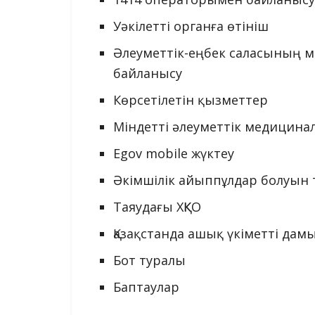
Уәкілетті органға өтініш
Әлеуметтік-еңбек саласының 
байланысу
Көрсетілетін қызметтер
Міндетті әлеуметтік медицина
Egov mobile жүктеу
Әкімшілік айыппұлдар болуын 
Таяудағы ХҚКО
Қазақстанда ашық үкіметті да
Бот туралы
Баптаулар