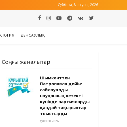
Суббота, 8 августа, 2026
ОЛОГИЯ
ДЕНСАУЛЫҚ
Соңғы жаңалықтар
Шымкенттен
Петропавлға дейін:
сайлауалды
науқанның кезекті
күнінде партияларды
қандай тақырыптар
тоғыстырды
08.08.2026