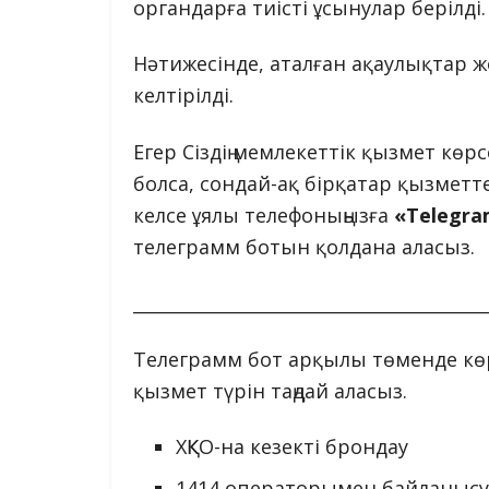
органдарға тиісті ұсынулар берілді.
Нәтижесінде, аталған ақаулықтар 
келтірілді.
Егер Сіздің мемлекеттік қызмет кө
болса, сондай-ақ бірқатар қызмет
келсе ұялы телефоныңызға
«Telegr
телеграмм ботын қолдана аласыз.
________________________________________
Телеграмм бот арқылы төменде көрсе
қызмет түрін таңдай аласыз.
ХҚКО-на кезекті брондау
1414 операторымен байланысу