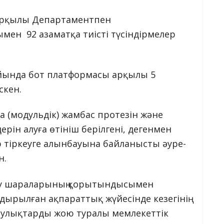
 арқылы Департаментпен
мен 92 азаматқа тиісті түсіндірмелер
айында бот платформасы арқылы 5
скен.
а (модульдік) жамбас протезін және
рін алуға өтініш берілгені, дегенмен
 тіркеуге алынбауына байланысты әуре-
н.
леу шараларының қорытындысымен
дырылған ақпараттық жүйесінде кезегінің
қаулықтарды жою туралы мемлекеттік