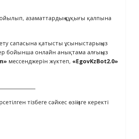
жойылып, азаматтардың құқығы қалпына
рсету сапасына қатысты ұсыныстарыңыз
тер бойынша онлайн анықтама алғыңыз
am»
мессенджерін жүктеп,
«EgovKzBot2.0»
_______________
тілген тізбеге сәйкес өзіңізге керекті