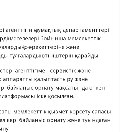
рі агенттігінің аумақтық департаменттері
рдің мәселелері бойынша мемлекеттік
алардың іс-әрекеттеріне және
ды тұлғалардың өтініштерін қарайды.
стері агенттігімен сервистік және
ік аппаратты қалыптастыру және
кері байланыс орнату мақсатында өткен
платформасы іске қосылған.
саты мемлекеттік қызмет көрсету сапасы
л кері байланыс орнату және туындаған
ыну.