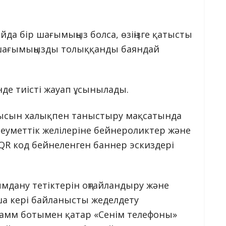
дайда бір шағымыңыз болса, өзіңізге қатысты
ің шағымыңызды толыққанды баяндай
інде тиісті жауап ұсынылады.
ұмысын халықпен таныстыру мақсатында
леуметтік желілеріне бейнероликтер және
R код бейнеленген баннер эскиздері
ымдану тетіктерін оңтайландыру және
а кері байланысты жеделдету
рамм ботымен қатар «Сенім телефоны»