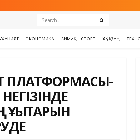
УХАНИЯТ
ЭКОНОМИКА
АЙМАҚ
СПОРТ
ҚҰҚЫҚ-ЗАҢ
ТЕХН
Т ПЛАТФОРМАСЫ-
НЕГІЗІНДЕ
ҚҰҚЫҚТАРЫН
РУДЕ