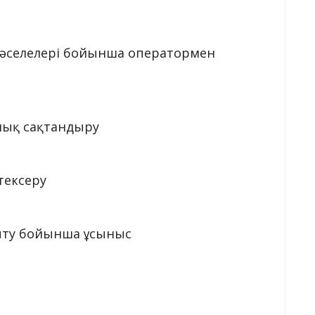
мәселелері бойынша оператормен
лық сақтандыру
тексеру
мыту бойынша ұсыныс