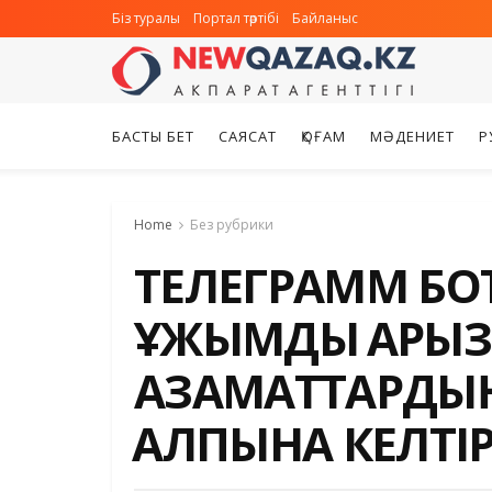
Біз туралы
Портал тәртібі
Байланыс
БАСТЫ БЕТ
САЯСАТ
ҚОҒАМ
МӘДЕНИЕТ
Р
Home
Без рубрики
ТЕЛЕГРАММ БО
ҰЖЫМДЫҚ АРЫЗ 
АЗАМАТТАРДЫҢ 
ҚАЛПЫНА КЕЛТІ