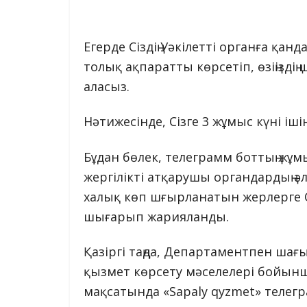
Егерде Сіздің Уәкілетті органға қан
толық ақпаратты көрсетіп, өзіңізд
аласыз.
Нәтижесінде, Сізге 3 жұмыс күні іш
Бұдан бөлек, телеграмм боттың ж
жергілікті атқарушы органдардың ә
халық көп шғырланатын жерлерге Q
шығарып жарияланды.
Қазіргі таңда, Департаментпен шағ
қызмет көрсету мәселелері бойынш
мақсатында «Sapaly qyzmet» телег