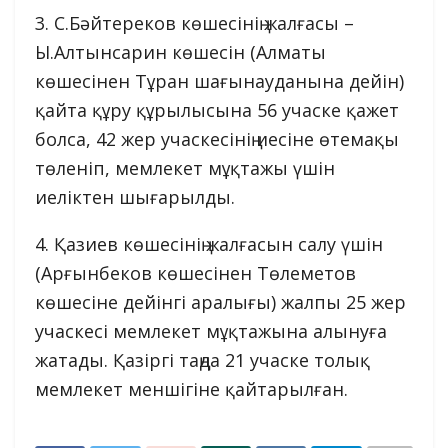
3. С.Бәйтереков көшесінің жалғасы –
Ы.Алтынсарин көшесін (Алматы
көшесінен Тұран шағынауданына дейін)
қайта құру құрылысына 56 учаске қажет
болса, 42 жер учаскесінің иесіне өтемақы
төленіп, мемлекет мұқтажы үшін
иеліктен шығарылды.
4. Қазиев көшесінің жалғасын салу үшін
(Арғынбеков көшесінен Төлеметов
көшесіне дейінгі аралығы) жалпы 25 жер
учаскесі мемлекет мұқтажына алынуға
жатады. Қазіргі таңда 21 учаске толық
мемлекет меншігіне қайтарылған.