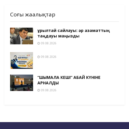
Соңғы жаңалықтар
Құрылтай сайлауы: әр азаматтың
таңдауы маңызды
09.08.2026
09.08.2026
“ШЫМҚАЛА КЕШІ” АБАЙ КҮНІНЕ
АРНАЛДЫ
09.08.2026