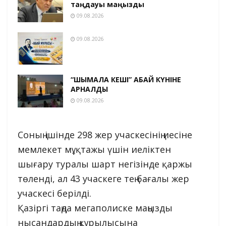
таңдауы маңызды
09.08.2026
09.08.2026
“ШЫМҚАЛА КЕШІ” АБАЙ КҮНІНЕ
АРНАЛДЫ
09.08.2026
Соның ішінде 298 жер учаскесінің иесіне
мемлекет мұқтажы үшін иеліктен
шығару туралы шарт негізінде қаржы
төленді, ал 43 учаскеге тең бағалы жер
учаскесі берілді.
Қазіргі таңда мегаполиске маңызды
нысандардың құрылысына