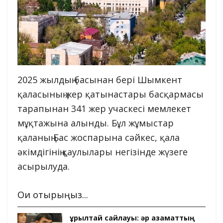
2025 жылдың басынан бері Шымкент
қаласының жер қатынастары басқармасы
тарапынан 341 жер учаскесі мемлекет
мұқтажына алынды. Бұл жұмыстар
қаланың Бас жоспарына сәйкес, қала
әкімдігінің қаулылары негізінде жүзеге
асырылуда.
Оқи отырыңыз...
Құрылтай сайлауы: әр азаматтың