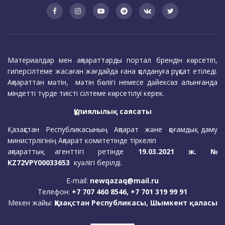
Материалдар мен ақпараттарды портал брендін көрсетіп,
гиперсілтеме жасаған жағдайда ғана қолдануға рұқсат етіледі.
Ақпараттан мәтін, мәтін бөлігі немесе дәйексөз алынғанда
міндетті түрде тиісті сілтеме көрсетілуі керек.
Құпиялылық саясаты
Қазақстан Республикасының Ақпарат және қоғамдық даму
министрлігінің Ақпарат комитетінде тіркеліп
ақпараттық агенттігі ретінде
19.03.2021 ж. №
KZ72VPY00033653
куәлігі берілді.
E-mail:
newqazaq@mail.ru
Телефон:
+7 707 460 8546, +7 701 319 99 91
Мекен жайы:
Қазақстан Республикасы, Шымкент қаласы