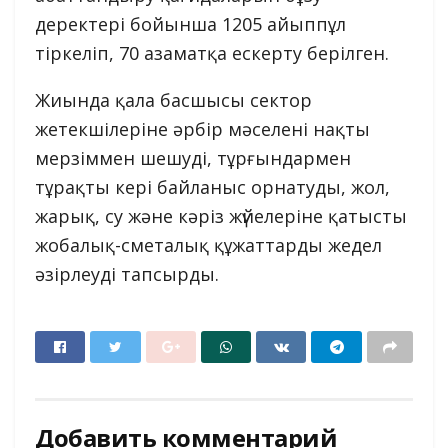
деректері бойынша 1205 айыппұл
тіркеліп, 70 азаматқа ескерту берілген.
Жиында қала басшысы сектор
жетекшілеріне әрбір мәселені нақты
мерзіммен шешуді, тұрғындармен
тұрақты кері байланыс орнатуды, жол,
жарық, су және кәріз жүйелеріне қатысты
жобалық-сметалық құжаттарды жедел
әзірлеуді тапсырды.
Добавить комментарий