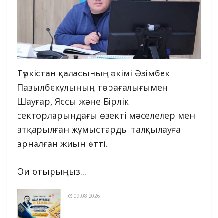
Түркістан қаласының әкімі Әзімбек
Пазылбекұлының төрағалығымен
Шауғар, Яссы және Бірлік
секторларындағы өзекті мәселелер мен
атқарылған жұмыстарды талқылауға
арналған жиын өтті.
Оқи отырыңыз...
09.08.2026