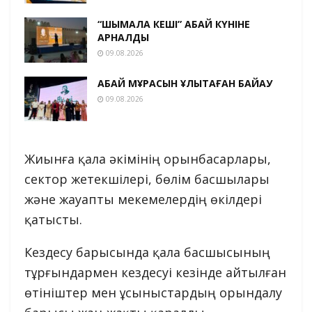
“ШЫМҚАЛА КЕШІ” АБАЙ КҮНІНЕ
АРНАЛДЫ
09.08.2026
АБАЙ МҰРАСЫН ҰЛЫҚТАҒАН БАЙҚАУ
09.08.2026
Жиынға қала әкімінің орынбасарлары,
сектор жетекшілері, бөлім басшылары
және жауапты мекемелердің өкілдері
қатысты.
Кездесу барысында қала басшысының
тұрғындармен кездесуі кезінде айтылған
өтініштер мен ұсыныстардың орындалу