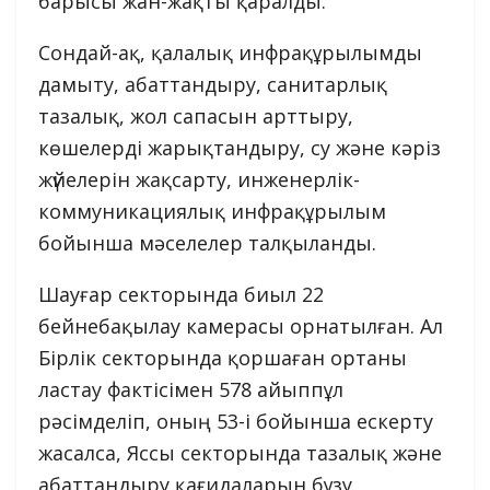
барысы жан-жақты қаралды.
Сондай-ақ, қалалық инфрақұрылымды
дамыту, абаттандыру, санитарлық
тазалық, жол сапасын арттыру,
көшелерді жарықтандыру, су және кәріз
жүйелерін жақсарту, инженерлік-
коммуникациялық инфрақұрылым
бойынша мәселелер талқыланды.
Шауғар секторында биыл 22
бейнебақылау камерасы орнатылған. Ал
Бірлік секторында қоршаған ортаны
ластау фактісімен 578 айыппұл
рәсімделіп, оның 53-і бойынша ескерту
жасалса, Яссы секторында тазалық және
абаттандыру қағидаларын бұзу