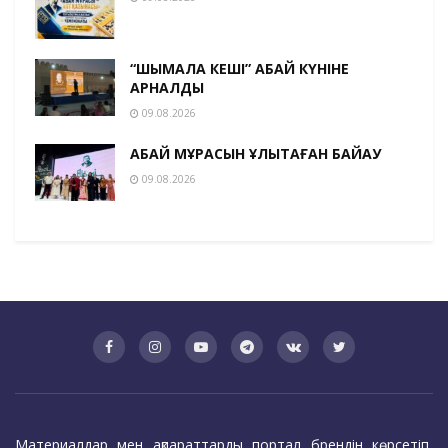
“ШЫМҚАЛА КЕШІ” АБАЙ КҮНІНЕ
АРНАЛДЫ
09.08.2026
АБАЙ МҰРАСЫН ҰЛЫҚТАҒАН БАЙҚАУ
09.08.2026
Материалдар мен ақпараттарды портал брендін көрсетіп,