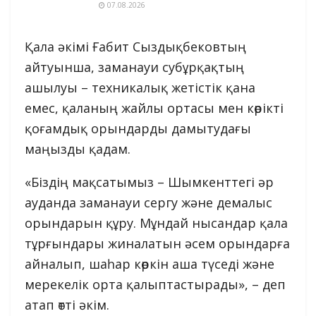
07.08.2026
Қала әкімі Ғабит Сыздықбековтың
айтуынша, заманауи субұрқақтың
ашылуы – техникалық жетістік қана
емес, қаланың жайлы ортасы мен көрікті
қоғамдық орындарды дамытудағы
маңызды қадам.
«Біздің мақсатымыз – Шымкенттегі әр
ауданда заманауи сергу және демалыс
орындарын құру. Мұндай нысандар қала
тұрғындары жиналатын әсем орындарға
айналып, шаһар көркін аша түседі және
мерекелік орта қалыптастырады», – деп
атап өтті әкім.