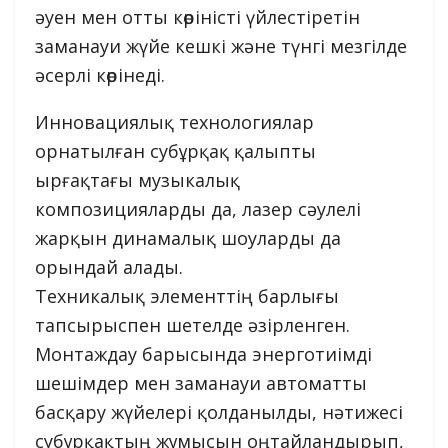
әуен мен отты көріністі үйлестіретін
заманауи жүйе кешкі және түнгі мезгілде
әсерлі көрінеді.
Инновациялық технологиялар
орнатылған субұрқақ қалыпты
ырғақтағы музыкалық
композицияларды да, лазер сәулелі
жарқын динамалық шоуларды да
орындай алады.
Техникалық элементтің барлығы
тапсырыспен шетелде әзірленген.
Монтаждау барысында энерготиімді
шешімдер мен заманауи автоматты
басқару жүйелері қолданылды, нәтижесі
субұрқақтың жұмысын оңтайландырып,