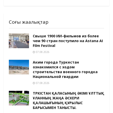
Соңғы жаңалықтар
Свыше 1900 ИИ-фильмов из более
чем 90 стран поступило на Astana AI
Film Festival
07.08.2026
Аким города Туркестан
ознакомился с ходом
строительства военного городка
Национальной гвардии
07.08.2026
ТҮРКІСТАН ҚАЛАСЫНЫҢ ӘКІМІ ҰЛТТЫҚ
ҰЛАННЫҢ ЖАҢА ӘСКЕРИ
ҚАЛАШЫҒЫНЫҢ ҚҰРЫЛЫС
БАРЫСЫМЕН ТАНЫСТЫ.