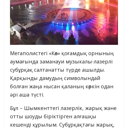
Мегаполистегі «Көл» қоғамдық орнының
аумағында заманауи музыкалы-лазерлі
субұрқақ салтанатты түрде ашылды.
Қарқынды дамудың символындай
болған жаңа нысан қаланың көркін одан
әрі аша түсті.
Бұл – Шымкенттегі лазерлік, жарық және
отты шоуды біріктірген алғашқы
кешенді құрылым. Субұрқақтағы жарық,