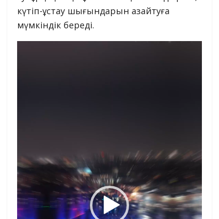
күтіп-ұстау шығындарын азайтуға
мүмкіндік береді.
Видеоплеер