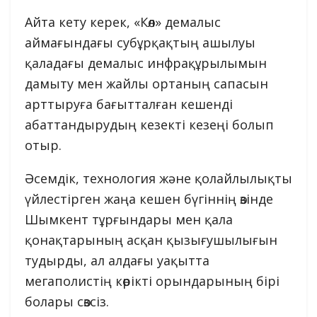
Айта кету керек, «Көл» демалыс
аймағындағы субұрқақтың ашылуы
қаладағы демалыс инфрақұрылымын
дамыту мен жайлы ортаның сапасын
арттыруға бағытталған кешенді
абаттандырудың кезекті кезеңі болып
отыр.
Әсемдік, технология және қолайлылықты
үйлестірген жаңа кешен бүгіннің өзінде
Шымкент тұрғындары мен қала
қонақтарының асқан қызығушылығын
тудырды, ал алдағы уақытта
мегаполистің көрікті орындарының бірі
болары сөзсіз.