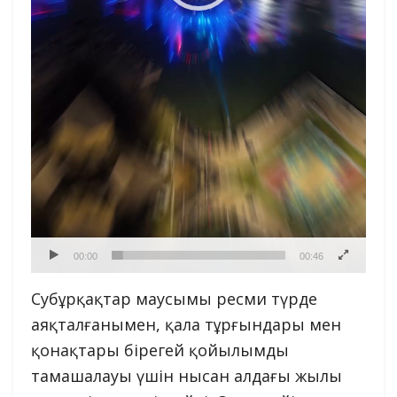
00:00
00:46
Субұрқақтар маусымы ресми түрде
аяқталғанымен, қала тұрғындары мен
қонақтары бірегей қойылымды
тамашалауы үшін нысан алдағы жылы