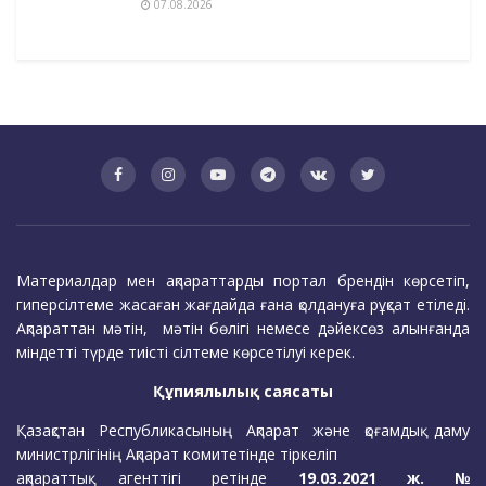
07.08.2026
Материалдар мен ақпараттарды портал брендін көрсетіп,
гиперсілтеме жасаған жағдайда ғана қолдануға рұқсат етіледі.
Ақпараттан мәтін, мәтін бөлігі немесе дәйексөз алынғанда
міндетті түрде тиісті сілтеме көрсетілуі керек.
Құпиялылық саясаты
Қазақстан Республикасының Ақпарат және қоғамдық даму
министрлігінің Ақпарат комитетінде тіркеліп
ақпараттық агенттігі ретінде
19.03.2021 ж. №