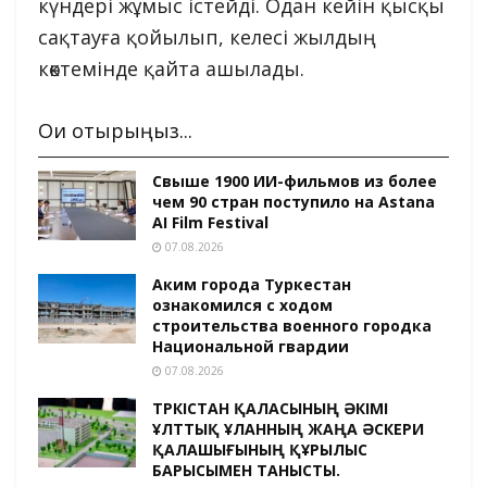
күндері жұмыс істейді. Одан кейін қысқы
сақтауға қойылып, келесі жылдың
көктемінде қайта ашылады.
Оқи отырыңыз...
Свыше 1900 ИИ-фильмов из более
чем 90 стран поступило на Astana
AI Film Festival
07.08.2026
Аким города Туркестан
ознакомился с ходом
строительства военного городка
Национальной гвардии
07.08.2026
ТҮРКІСТАН ҚАЛАСЫНЫҢ ӘКІМІ
ҰЛТТЫҚ ҰЛАННЫҢ ЖАҢА ӘСКЕРИ
ҚАЛАШЫҒЫНЫҢ ҚҰРЫЛЫС
БАРЫСЫМЕН ТАНЫСТЫ.