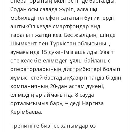
операторының өкілі ретінде басталды.
Содан осы салада жүріп, алғашқы
мобильді телефон сататын бутиктерді
аштық. Ол кезде смартфондар енді
таралып жатқан кез. Бес жылдың ішінде
Шымкент пен Түркістан облысының
аумағында 15 дүкеніміз ашылды. Уақыт
өте келе біз еліміздегі ұялы байланыс
операторларының дистрибютері болып
жұмыс істей бастадық. Қазіргі таңда біздің
компанияның 20-дан астам дүкені,
еліміздің әр аймағында 8 сауда
орталығымыз бар», – деді Наргиза
Керімбаева.
Тренингте бизнес-ханымдар өз