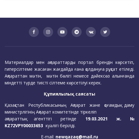
Материалдар мен ақпараттарды портал брендін көрсетіп,
гиперсілтеме жасаған жағдайда ғана қолдануға рұқсат етіледі.
Ақпараттан мәтін, мәтін бөлігі немесе дәйексөз алынғанда
міндетті түрде тиісті сілтеме көрсетілуі керек.
Құпиялылық саясаты
Қазақстан Республикасының Ақпарат және қоғамдық даму
министрлігінің Ақпарат комитетінде тіркеліп
ақпараттық агенттігі ретінде
19.03.2021 ж. №
KZ72VPY00033653
куәлігі берілді.
E-mail:
newqazaq@mail.ru