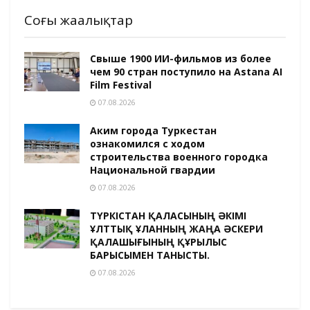
Соңғы жаңалықтар
Свыше 1900 ИИ-фильмов из более
чем 90 стран поступило на Astana AI
Film Festival
07.08.2026
Аким города Туркестан
ознакомился с ходом
строительства военного городка
Национальной гвардии
07.08.2026
ТҮРКІСТАН ҚАЛАСЫНЫҢ ӘКІМІ
ҰЛТТЫҚ ҰЛАННЫҢ ЖАҢА ӘСКЕРИ
ҚАЛАШЫҒЫНЫҢ ҚҰРЫЛЫС
БАРЫСЫМЕН ТАНЫСТЫ.
07.08.2026