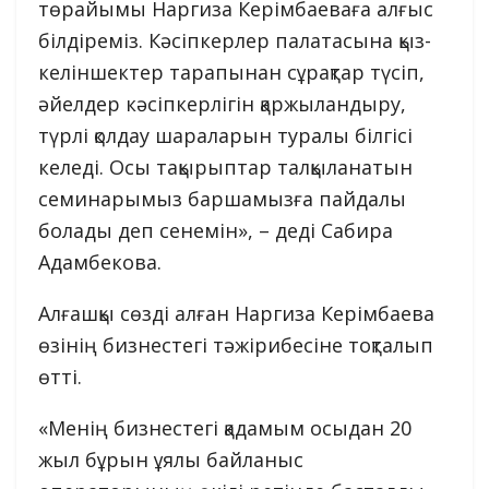
төрайымы Наргиза Керімбаеваға алғыс
білдіреміз. Кәсіпкерлер палатасына қыз-
келіншектер тарапынан сұрақтар түсіп,
әйелдер кәсіпкерлігін қаржыландыру,
түрлі қолдау шараларын туралы білгісі
келеді. Осы тақырыптар талқыланатын
семинарымыз баршамызға пайдалы
болады деп сенемін», – деді Сабира
Адамбекова.
Алғашқы сөзді алған Наргиза Керімбаева
өзінің бизнестегі тәжірибесіне тоқталып
өтті.
«Менің бизнестегі қадамым осыдан 20
жыл бұрын ұялы байланыс