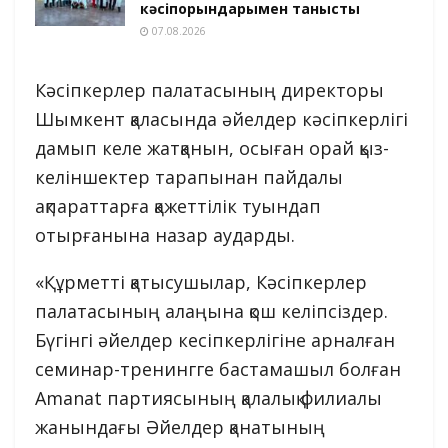
кәсіпорындарымен танысты
07.08.2026
Кәсіпкерлер палатасының директоры
Шымкент қаласында әйелдер кәсіпкерлігі
дамып келе жатқанын, осыған орай қыз-
келіншектер тарапынан пайдалы
ақпараттарға қажеттілік туындап
отырғанына назар аударды.
«Құрметті қатысушылар, Кәсіпкерлер
палатасының алаңына қош келіпсіздер.
Бүгінгі әйелдер кесіпкерлігіне арналған
семинар-тренингге бастамашыл болған
Amanat партиясының қалалық филиалы
жанындағы Әйелдер қанатының