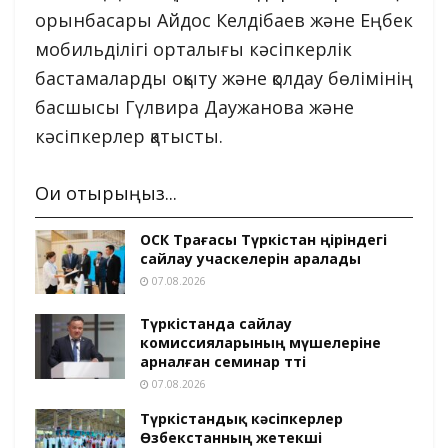
орынбасары Айдос Келдібаев және Еңбек
мобильділігі орталығы кәсіпкерлік
бастамаларды оқыту және қолдау бөлімінің
басшысы Гүлвира Даужанова және
кәсіпкерлер қатысты.
Оқи отырыңыз...
ОСК Төрағасы Түркістан өңіріндегі
сайлау учаскелерін аралады
07.08.2026
Түркістанда сайлау
комиссияларының мүшелеріне
арналған семинар өтті
07.08.2026
Түркістандық кәсіпкерлер
Өзбекстанның жетекші