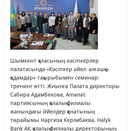
Шымкент қаласының кәсіпкерлер
палатасында «Кәсіпкер әйел: алғашқы
қадамдар» тақырыбымен семинар-
тренинг өтті. Жиынға Палата директоры
Сабира Адамбекова, Amanat
партиясының қалалық филиалы
жанындағы Әйелдер қанатының
төрайымы Наргиза Керімбаева, Halyk
Bank АҚ қалалық филиалы директорының