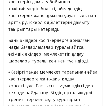
кәсіптерін дамыту бойынша
тәжірибелерін бөлісті, әйелдердің
кәсіпкерлік және қаржылық сауаттылығын
арттыру, іскерлік қабілеттерін дамыту
тақырыптары көтерілді.
Банк өкілдері кәсіпкерлерге арналған
нақты бағдарламалар туралы айтса,
әкімдік өкілдері мемлекеттік қолдау
шаралары туралы кеңінен түсіндірді.
«Қазіргі таңда мемлекет тарапынан әйел
кәсіпкерлерге жан-жақты қолдау
көрсетілуде. Бастысы – мүмкіндікті дер
кезінде пайдалану. Біздің орталық түрлі
тренингтер мен оқыту курстарын