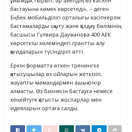
ұйымдастырып, әр әйелдің өз кәсібін
бастауына көмек көрсетеді», – деген
Еңбек мобильділігі орталығы кәсіпкерлік
бастамаларды оқыту және қолдау бөлімінің
басшысы Гүлвира Даужанова 400 АЕК
көрсеткіш көлеміндегі грантты алу
қағидаларын түсіндіріп өтті.
Еркін форматта өткен тренингке
қатысушылар өз ойларын жеткізіп,
жауапты мамандармен ашық пікір
алмасты. Өз бизнесін бастауға немесе
кеңейтуге қатысты жоспарлар мен
идеяларын ортаға салды.