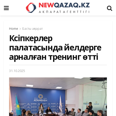
Home
Басты ақпарат
Кәсіпкерлер
палатасында әйелдерге
арналған тренинг өтті
31.10.2025