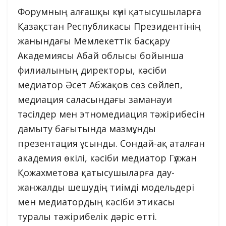
Форумның алғашқы күні қатысушыларға
Қазақстан Республикасы Президентінің
жанындағы Мемлекеттік басқару
Академиясы Абай облысы бойынша
филиалының директоры, кәсіби
медиатор Әсет Абжақов сөз сөйлеп,
медиация саласындағы заманауи
тәсілдер мен этномедиация тәжірибесін
дамыту бағытында мазмұнды
презентация ұсынды. Сондай-ақ аталған
академия өкілі, кәсіби медиатор Гүлжан
Қожахметова қатысушыларға дау-
жанжалды шешудің тиімді модельдері
мен медиатордың кәсіби этикасы
туралы тәжірибелік дәріс өтті.