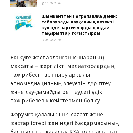
10.08.2026
Шымкенттен Петропавлға дейін:
сайлауалды науқанның кезекті
күнінде партияларды қандай
тақырыптар тоғыстырды
08.08.2026
Екі күнге жоспарланған іс-шараның
мақсаты – жергілікті медиаторлардың
тәжірибесін арттыру арқылы
этномедиацияның әлеуетін дәріптеу
және дау-дамайды реттеудегі үздік
тәжірибелелік кейстермен бөлісу.
Форумға қалалық ішкі саясат және
жастар істері жөніндегі басқармасының
басшылығы, қалалық ҚХА төрағасының