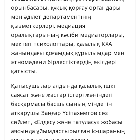
орынбасары, құқық қорғау органдары
мен әділет департаментінің
қызметкерлері, медиация
оралықтарының кәсіби медиаторлары,
мектеп психологтары, қалалық ҚХА
жанындағы қоғамдық құрылымдар мен
этномәдени бірлестіктердің өкілдері
қатысты.
Қатысушылар алдында қалалық ішкі
саясат және жастар істері жөніндегі
басқармасы басшысының міндетін
атқарушы Заңғар Үсіпахметов сөз
сөйлеп, «Елдесу және татуласу» жобасы
аясында ұйымдастырылған іс-шараның
маңыздылығына тоқталды.