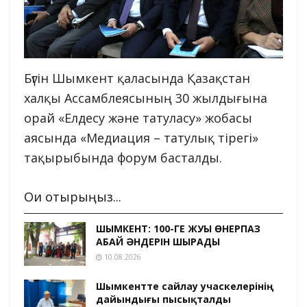
Бүгін Шымкент қаласында Қазақстан
халқы Ассамблеясының 30 жылдығына
орай «Елдесу және татуласу» жобасы
аясында «Медиация – татулық тірегі»
тақырыбында форум басталды.
Оқи отырыңыз...
ШЫМКЕНТ: 100-ГЕ ЖУЫҚ ӨНЕРПАЗ
АБАЙ ӘНДЕРІН ШЫРҚАДЫ
10.08.2026
Шымкентте сайлау учаскелерінің
дайындығы пысықталды