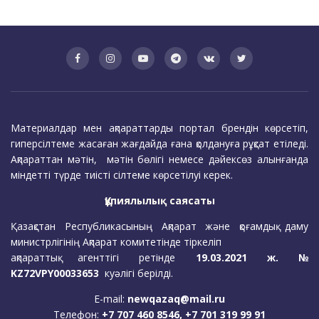
Материалдар мен ақпараттарды портал брендін көрсетіп,
гиперсілтеме жасаған жағдайда ғана қолдануға рұқсат етіледі.
Ақпараттан мәтін, мәтін бөлігі немесе дәйексөз алынғанда
міндетті түрде тиісті сілтеме көрсетілуі керек.
Құпиялылық саясаты
Қазақстан Республикасының Ақпарат және қоғамдық даму
министрлігінің Ақпарат комитетінде тіркеліп
ақпараттық агенттігі ретінде
19.03.2021 ж. №
KZ72VPY00033653
куәлігі берілді.
E-mail:
newqazaq@mail.ru
Телефон:
+7 707 460 8546, +7 701 319 99 91