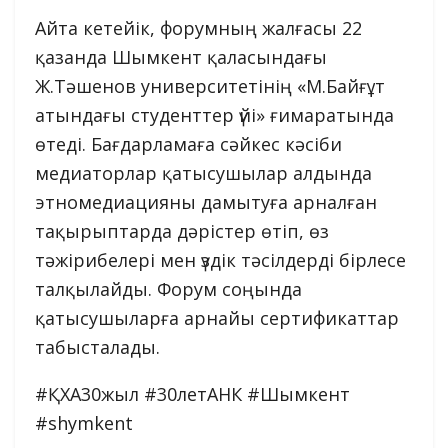
Айта кетейік, форумның жалғасы 22
қазанда Шымкент қаласындағы
Ж.Тәшенов университетінің «М.Байғұт
атындағы студенттер үйі» ғимаратында
өтеді. Бағдарламаға сәйкес кәсіби
медиаторлар қатысушылар алдында
этномедиацияны дамытуға арналған
тақырыптарда дәрістер өтіп, өз
тәжірибелері мен үздік тәсілдерді бірлесе
талқылайды. Форум соңында
қатысушыларға арнайы сертификаттар
табысталады.
#ҚХА30жыл #30летАНК #Шымкент
#shymkent