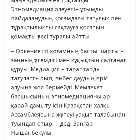
Этномедиация әлеуетін ұтымды
пайдаланудың қоғамдағы татулық пен
тұрақтылықты сақтауға қосатын
қомақты үлесі туралы айтты.
– Өркениетті қоғамның басты шарты –
заңның үстемдігі мен құқықтың салтанат
құруы. Медиация – тараптарды
татуластырып, өнбес даудың өріс
алуына жол бермейді. Мемлекет
басшысының этномедиацияны әрі
қарай дамыту ісін Қазақстан халқы
Ассамблеясына жүктеуі уақыт талабынан
туындап отыр, – деді Заңғар
Нышанбекұлы.