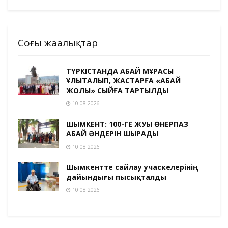
Соңғы жаңалықтар
ТҮРКІСТАНДА АБАЙ МҰРАСЫ
ҰЛЫҚТАЛЫП, ЖАСТАРҒА «АБАЙ
ЖОЛЫ» СЫЙҒА ТАРТЫЛДЫ
10.08.2026
ШЫМКЕНТ: 100-ГЕ ЖУЫҚ ӨНЕРПАЗ
АБАЙ ӘНДЕРІН ШЫРҚАДЫ
10.08.2026
Шымкентте сайлау учаскелерінің
дайындығы пысықталды
10.08.2026