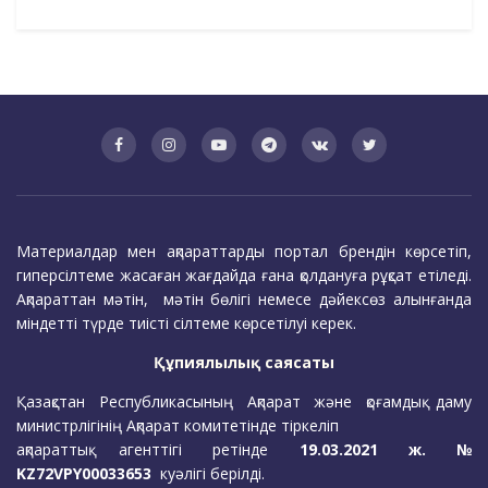
Материалдар мен ақпараттарды портал брендін көрсетіп,
гиперсілтеме жасаған жағдайда ғана қолдануға рұқсат етіледі.
Ақпараттан мәтін, мәтін бөлігі немесе дәйексөз алынғанда
міндетті түрде тиісті сілтеме көрсетілуі керек.
Құпиялылық саясаты
Қазақстан Республикасының Ақпарат және қоғамдық даму
министрлігінің Ақпарат комитетінде тіркеліп
ақпараттық агенттігі ретінде
19.03.2021 ж. №
KZ72VPY00033653
куәлігі берілді.