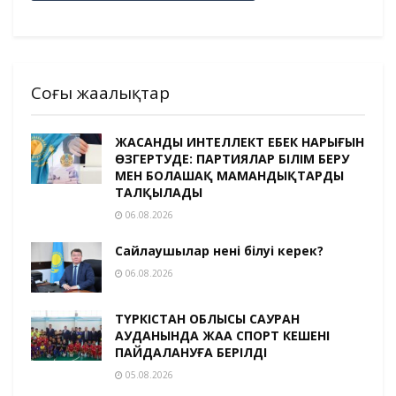
Соңғы жаңалықтар
ЖАСАНДЫ ИНТЕЛЛЕКТ ЕҢБЕК НАРЫҒЫН
ӨЗГЕРТУДЕ: ПАРТИЯЛАР БІЛІМ БЕРУ
МЕН БОЛАШАҚ МАМАНДЫҚТАРДЫ
ТАЛҚЫЛАДЫ
06.08.2026
Сайлаушылар нені білуі керек?
06.08.2026
ТҮРКІСТАН ОБЛЫСЫ САУРАН
АУДАНЫНДА ЖАҢА СПОРТ КЕШЕНІ
ПАЙДАЛАНУҒА БЕРІЛДІ
05.08.2026