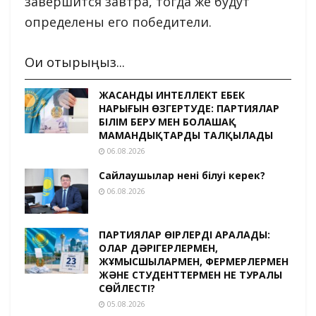
завершится завтра, тогда же будут
определены его победители.
Оқи отырыңыз...
ЖАСАНДЫ ИНТЕЛЛЕКТ ЕҢБЕК
НАРЫҒЫН ӨЗГЕРТУДЕ: ПАРТИЯЛАР
БІЛІМ БЕРУ МЕН БОЛАШАҚ
МАМАНДЫҚТАРДЫ ТАЛҚЫЛАДЫ
06.08.2026
Сайлаушылар нені білуі керек?
06.08.2026
ПАРТИЯЛАР ӨҢІРЛЕРДІ АРАЛАДЫ:
ОЛАР ДӘРІГЕРЛЕРМЕН,
ЖҰМЫСШЫЛАРМЕН, ФЕРМЕРЛЕРМЕН
ЖӘНЕ СТУДЕНТТЕРМЕН НЕ ТУРАЛЫ
СӨЙЛЕСТІ?
05.08.2026