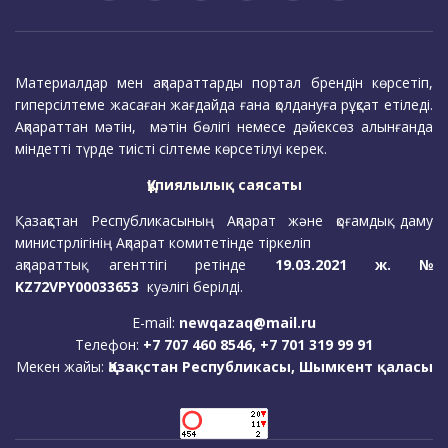
Материалдар мен ақпараттарды портал брендін көрсетіп,
гиперсілтеме жасаған жағдайда ғана қолдануға рұқсат етіледі.
Ақпараттан мәтін, мәтін бөлігі немесе дәйексөз алынғанда
міндетті түрде тиісті сілтеме көрсетілуі керек.
Құпиялылық саясаты
Қазақстан Республикасының Ақпарат және қоғамдық даму
министрлігінің Ақпарат комитетінде тіркеліп
ақпараттық агенттігі ретінде
19.03.2021 ж. №
KZ72VPY00033653
куәлігі берілді.
E-mail:
newqazaq@mail.ru
Телефон:
+7 707 460 8546, +7 701 319 99 91
Мекен жайы:
Қазақстан Республикасы, Шымкент қаласы