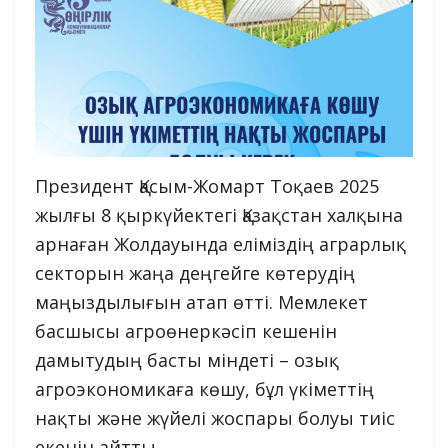
Президент Қасым-Жомарт Тоқаев 2025
жылғы 8 қыркүйектегі Қазақстан халқына
арнаған Жолдауында еліміздің аграрлық
секторын жаңа деңгейге көтерудің
маңыздылығын атап өтті. Мемлекет
басшысы агроөнеркәсіп кешенін
дамытудың басты міндеті – озық
агроэкономикаға көшу, бұл үкіметтің
нақты және жүйелі жоспары болуы тиіс
екенін айтты.