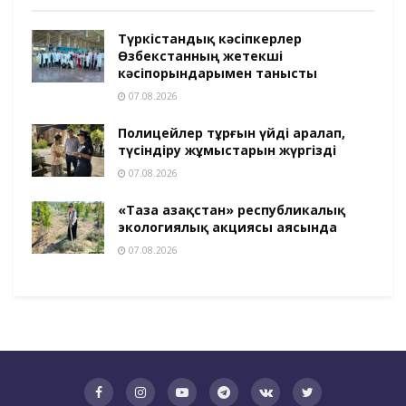
Түркістандық кәсіпкерлер
Өзбекстанның жетекші
кәсіпорындарымен танысты
07.08.2026
Полицейлер тұрғын үйді аралап,
түсіндіру жұмыстарын жүргізді
07.08.2026
«Таза Қазақстан» республикалық
экологиялық акциясы аясында
07.08.2026