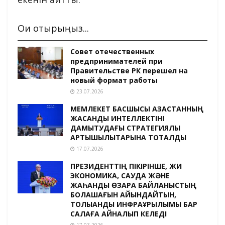
Оқи отырыңыз...
Совет отечественных
предпринимателей при
Правительстве РК перешел на
новый формат работы
23.07.2026
МЕМЛЕКЕТ БАСШЫСЫ ҚАЗАҚСТАННЫҢ
ЖАСАНДЫ ИНТЕЛЛЕКТІНІ
ДАМЫТУДАҒЫ СТРАТЕГИЯЛЫҚ
АРТЫҚШЫЛЫҚТАРЫНА ТОҚТАЛДЫ
17.07.2026
ПРЕЗИДЕНТТІҢ ПІКІРІНШЕ, ЖИ
ЭКОНОМИКА, САУДА ЖӘНЕ
ЖАҺАНДЫҚ ӨЗАРА БАЙЛАНЫСТЫҢ
БОЛАШАҒЫН АЙҚЫНДАЙТЫН,
ТОЛЫҚҚАНДЫ ИНФРАҚҰРЫЛЫМЫ БАР
САЛАҒА АЙНАЛЫП КЕЛЕДІ
17.07.2026