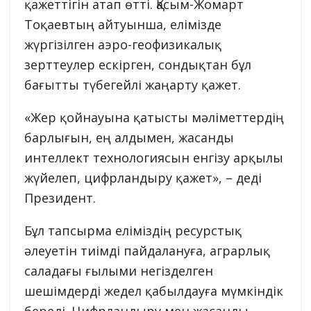
қажеттігін атап өтті. Қасым-Жомарт
Тоқаевтың айтуынша, елімізде
жүргізілген аэро-геофизикалық
зерттеулер ескірген, сондықтан бұл
бағытты түбегейлі жаңарту қажет.
«Жер қойнауына қатысты мәліметтердің
барлығын, ең алдымен, жасанды
интеллект технологиясын енгізу арқылы
жүйелеп, цифрландыру қажет», – деді
Президент.
Бұл тапсырма еліміздің ресурстық
әлеуетін тиімді пайдалануға, аграрлық
саладағы ғылыми негізделген
шешімдерді жедел қабылдауға мүмкіндік
береді. Цифрландыру мен жасанды