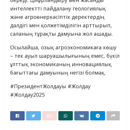
интеллектті пайдалану геологиялық
және агроөнеркәсіптік деректердің
дәлдігі мен қолжетімділігін арттырып,
саланың тұрақты дамуына жол ашады.
Осылайша, озық агроэкономикаға көшу
– тек ауыл шаруашылығының емес, бүкіл
ұлттық экономиканың инновациялық
бағыттағы дамуының негізі болмақ.
#ПрезидентЖолдауы #Жолдау
#Жолдау2025