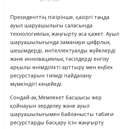
Президенттің пікірінше, қазіргі таңда
ауыл шаруашылығы саласында
технологиялық жаңғырту аса қажет. Ауыл
шаруашылығында заманауи цифрлық
шешімдерді, интеллектуалды жүйелерді
және инновациялық тәсілдерді енгізу
арқылы өнімділікті арттыру мен еңбек
ресурстарын тиімді пайдалану
мүмкіндігі кеңейеді.
Сондай-ақ Мемлекет басшысы жер
қойнауын зерделеу және ауыл
шаруашылығымен байланысты табиғи
ресурстарды басқару ісін жаңғырту