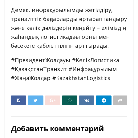
Демек, инфрақұрылымды жетілдіру,
транзиттік бағдарларды әртараптандыру
және көлік дәліздерін кеңейту – еліміздің
жаһандық логистикадағы орны мен
бәсекеге қабілеттілігін арттырады.
#ПрезидентЖолдауы #КөлікЛогистика
#ҚазақстанТранзит #Инфрақұрылым
#ЖаңаЖолдар #KazakhstanLogistics
Добавить комментарий