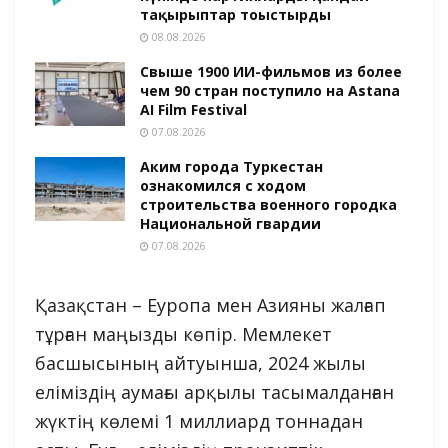
тақырыптар тоғыстырды
08.08.2026
Свыше 1900 ИИ-фильмов из более
чем 90 стран поступило на Astana
AI Film Festival
07.08.2026
Аким города Туркестан
ознакомился с ходом
строительства военного городка
Национальной гвардии
07.08.2026
Қазақстан – Еуропа мен Азияны жалғап
тұрған маңызды көпір. Мемлекет
басшысының айтуынша, 2024 жылы
еліміздің аумағы арқылы тасымалданған
жүктің көлемі 1 миллиард тоннадан