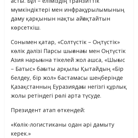
асты. Бұл – еліміздің транзиттік
мүмкіндіктері мен инфрақұрылымының
даму қарқынын нақты айғақтайтын
көрсеткіш.
Сонымен қатар, «Солтүстік – Оңтүстік»
көлік дәлізі Парсы шығанағы мен Оңтүстік
Азия нарығына тікелей жол ашса, «Шығыс
– Батыс» бағыты арқылы Қытайдың «Бір
белдеу, бір жол» бастамасы шеңберінде
Қазақстанның Еуразиядағы негізгі құрлық
жолы ретіндегі рөлі арта түсуде.
Президент атап өткендей:
«Көлік-логистиканы одан әрі дамыту
керек.»