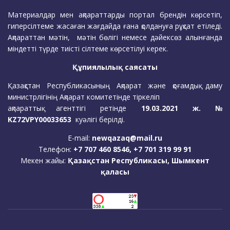
Материалдар мен ақпараттарды портал брендін көрсетіп,
гиперсілтеме жасаған жағдайда ғана қолдануға рұқсат етіледі.
Ақпараттан мәтін, мәтін бөлігі немесе дәйексөз алынғанда
міндетті түрде тиісті сілтеме көрсетілуі керек.
Құпиялылық саясаты
Қазақстан Республикасының Ақпарат және қоғамдық даму
министрлігінің Ақпарат комитетінде тіркеліп
ақпараттық агенттігі ретінде
19.03.2021 ж. №
KZ72VPY00033653
куәлігі берілді.
E-mail:
newqazaq@mail.ru
Телефон:
+7 707 460 8546, +7 701 319 99 91
Мекен жайы:
Қазақстан Республикасы, Шымкент
қаласы