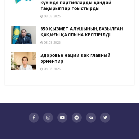
күнінде партияларды қандай
тақырыптар тоғыстырды
08.08.2026
850 ҚЫЗМЕТ АЛУШЫНЫҢ БҰЗЫЛҒАН
ҚҰҚЫҒЫ ҚАЛПЫНА КЕЛТІРІЛДІ
08.08.2026
Здоровье нации как главный
ориентир
08.08.2026