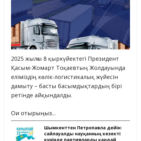
2025 жылғы 8 қыркүйектегі Президент
Қасым-Жомарт Тоқаевтың Жолдауында
еліміздің көлік-логистикалық жүйесін
дамыту – басты басымдықтардың бірі
ретінде айқындалды.
Оқи отырыңыз...
Шымкенттен Петропавлға дейін:
сайлауалды науқанның кезекті
күнінде партияларды қандай