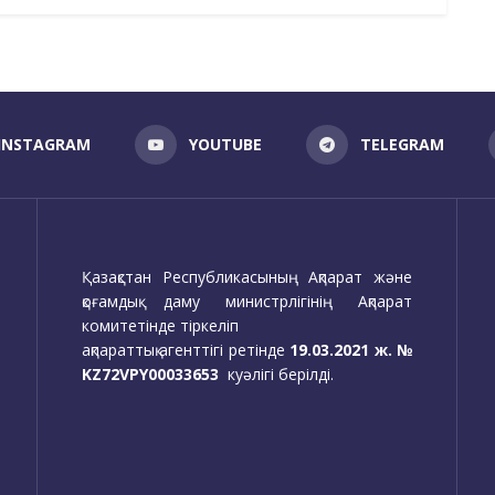
INSTAGRAM
YOUTUBE
TELEGRAM
Қазақстан Республикасының Ақпарат және
қоғамдық даму министрлігінің Ақпарат
комитетінде тіркеліп
ақпараттық агенттігі ретінде
19.03.2021 ж. №
KZ72VPY00033653
куәлігі берілді.