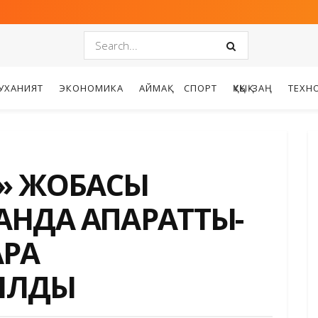
УХАНИЯТ
ЭКОНОМИКА
АЙМАҚ
СПОРТ
ҚҰҚЫҚ-ЗАҢ
ТЕХН
» ЖОБАСЫ
НДА АҚПАРАТТЫҚ-
АРА
ЫЛДЫ