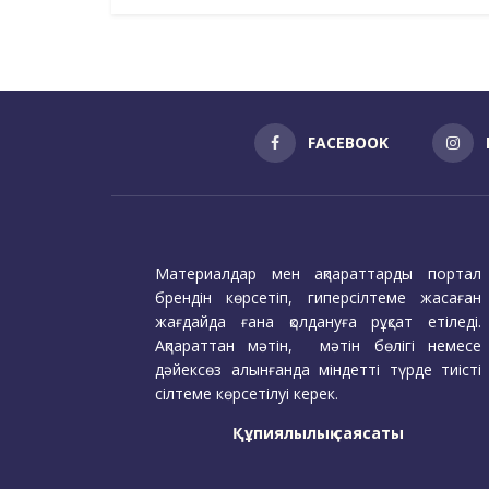
FACEBOOK
Материалдар мен ақпараттарды портал
брендін көрсетіп, гиперсілтеме жасаған
жағдайда ғана қолдануға рұқсат етіледі.
Ақпараттан мәтін, мәтін бөлігі немесе
дәйексөз алынғанда міндетті түрде тиісті
сілтеме көрсетілуі керек.
Құпиялылық саясаты