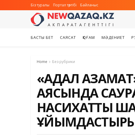
Біз туралы
Портал тәртібі
Байланыс
БАСТЫ БЕТ
САЯСАТ
ҚОҒАМ
МӘДЕНИЕТ
Р
Home
Без рубрики
«АДАЛ АЗАМАТ
АЯСЫНДА САУРА
НАСИХАТТЫҚ Ш
ҰЙЫМДАСТЫР