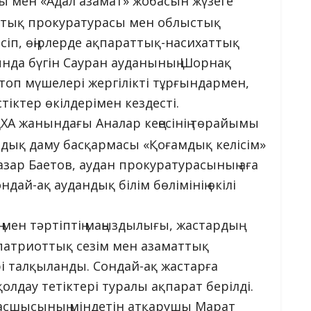
ы мен «Адал азамат» жобасын жүзеге
стық прокуратурасы мен облыстық
сіп, өңірлерде ақпараттық-насихаттық
ында бүгін Сауран ауданының Шорнақ
оп мүшелері жергілікті тұрғындармен,
іктер өкілдерімен кездесті.
ҚХА жанындағы Аналар кеңесінің төрайымы
мдық даму басқармасы «Қоғамдық келісім»
ар Баетов, аудан прокуратурасының аға
ай-ақ аудандық білім бөлімінің өкілі
мен тәртіптің маңыздылығы, жастардың
патриоттық сезім мен азаматтық
і талқыланды. Сондай-ақ жастарға
олдау тетіктері туралы ақпарат берілді.
 басшысының міндетін атқарушы Марат