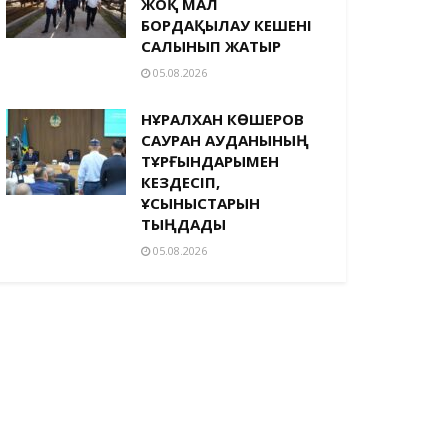
ЖОҚ МАЛ
БОРДАҚЫЛАУ КЕШЕНІ
САЛЫНЫП ЖАТЫР
05.08.2026
НҰРАЛХАН КӨШЕРОВ
САУРАН АУДАНЫНЫҢ
ТҰРҒЫНДАРЫМЕН
КЕЗДЕСІП,
ҰСЫНЫСТАРЫН
ТЫҢДАДЫ
05.08.2026