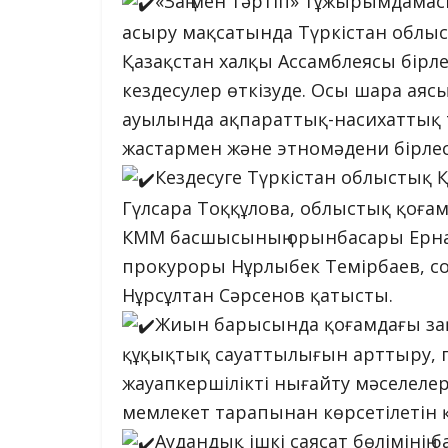
«Заң мен тәртіп» тұжырымдамас
асыру мақсатында Түркістан облы
Қазақстан халқы Ассамблеясы бірле
кездесулер өткізуде. Осы шара аяс
ауылында ақпараттық-насихаттық т
жастармен және этномәдени бірлест
Кездесуге Түркістан облыстық 
Гүлсара Тоққұлова, облыстық қоға
КММ басшысының орынбасары Ерназ
прокуроры Нұрлыбек Темірбаев, сонд
Нұрсұлтан Сәрсенов қатысты.
Жиын барысында қоғамдағы заң 
құқықтық сауаттылығын арттыру, 
жауапкершілікті нығайту мәселелер
мемлекет тарапынан көрсетілетін қ
Аудандық ішкі саясат бөлімінің