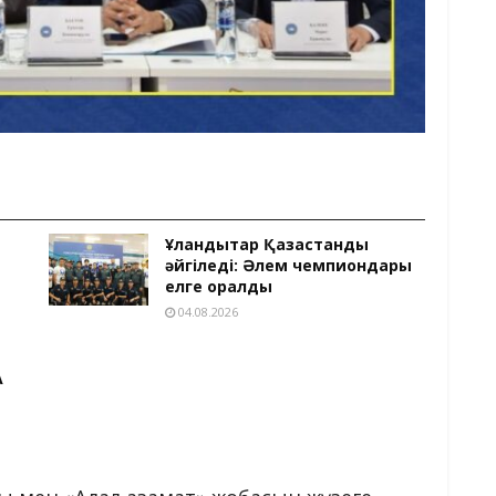
Ұландықтар Қазақстанды
әйгіледі: Әлем чемпиондары
елге оралды
04.08.2026
А