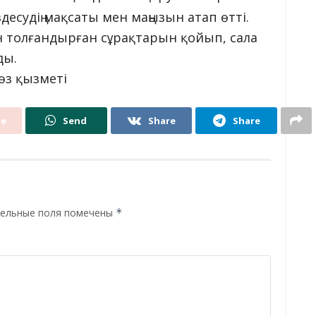
десудің мақсаты мен маңызын атап өтті.
 толғандырған сұрақтарын қойып, сала
ды.
сөз қызметі
re
Send
Share
Share
ельные поля помечены
*