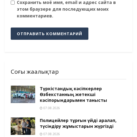
Сохранить моё имя, email и адрес сайта в
этом браузере для последующих моих
комментариев.
Соңғы жаңалықтар
Түркістандық кәсіпкерлер
Өзбекстанның жетекші
кәсіпорындарымен танысты
07.08.2026
Полицейлер тұрғын үйді аралап,
түсіндіру жұмыстарын жүргізді
07.08.2026