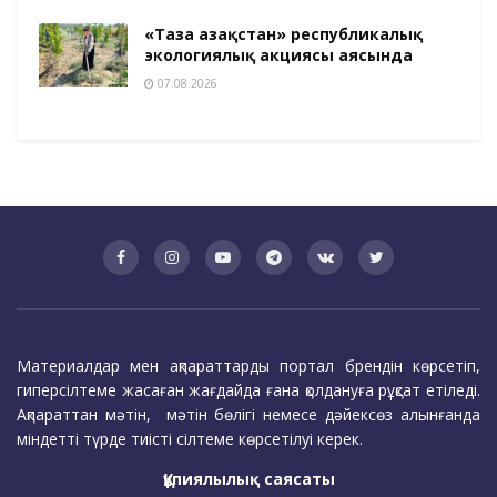
«Таза Қазақстан» республикалық
экологиялық акциясы аясында
07.08.2026
Материалдар мен ақпараттарды портал брендін көрсетіп,
гиперсілтеме жасаған жағдайда ғана қолдануға рұқсат етіледі.
Ақпараттан мәтін, мәтін бөлігі немесе дәйексөз алынғанда
міндетті түрде тиісті сілтеме көрсетілуі керек.
Құпиялылық саясаты