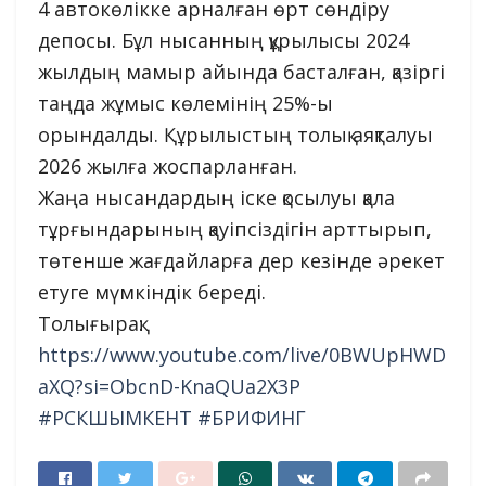
4 автокөлікке арналған өрт сөндіру
депосы. Бұл нысанның құрылысы 2024
жылдың мамыр айында басталған, қазіргі
таңда жұмыс көлемінің 25%-ы
орындалды. Құрылыстың толық аяқталуы
2026 жылға жоспарланған.
Жаңа нысандардың іске қосылуы қала
тұрғындарының қауіпсіздігін арттырып,
төтенше жағдайларға дер кезінде әрекет
етуге мүмкіндік береді.
Толығырақ:
https://www.youtube.com/live/0BWUpHWD
aXQ?si=ObcnD-KnaQUa2X3P
#РСКШЫМКЕНТ
#БРИФИНГ