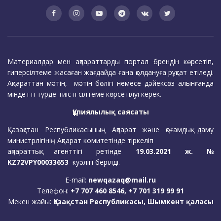
Материалдар мен ақпараттарды портал брендін көрсетіп,
гиперсілтеме жасаған жағдайда ғана қолдануға рұқсат етіледі.
Ақпараттан мәтін, мәтін бөлігі немесе дәйексөз алынғанда
міндетті түрде тиісті сілтеме көрсетілуі керек.
Құпиялылық саясаты
Қазақстан Республикасының Ақпарат және қоғамдық даму
министрлігінің Ақпарат комитетінде тіркеліп
ақпараттық агенттігі ретінде
19.03.2021 ж. №
KZ72VPY00033653
куәлігі берілді.
E-mail:
newqazaq@mail.ru
Телефон:
+7 707 460 8546, +7 701 319 99 91
Мекен жайы:
Қазақстан Республикасы, Шымкент қаласы