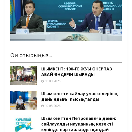
Оқи отырыңыз...
ШЫМКЕНТ: 100-ГЕ ЖУЫҚ ӨНЕРПАЗ
АБАЙ ӘНДЕРІН ШЫРҚАДЫ
10.08.2026
Шымкентте сайлау учаскелерінің
дайындығы пысықталды
10.08.2026
Шымкенттен Петропавлға дейін:
сайлауалды науқанның кезекті
күнінде партияларды қандай