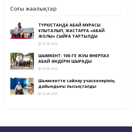
Соңғы жаңалықтар
ТҮРКІСТАНДА АБАЙ МҰРАСЫ
ҰЛЫҚТАЛЫП, ЖАСТАРҒА «АБАЙ
ЖОЛЫ» СЫЙҒА ТАРТЫЛДЫ
10.08.2026
ШЫМКЕНТ: 100-ГЕ ЖУЫҚ ӨНЕРПАЗ
АБАЙ ӘНДЕРІН ШЫРҚАДЫ
10.08.2026
Шымкентте сайлау учаскелерінің
дайындығы пысықталды
10.08.2026