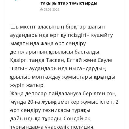
тақырыптар тоғыстырды
08.08.2026
Шымкент қаласының бірқатар шағын
аудандарында өрт қауіпсіздігін күшейту
мақсатында жаңа өрт сөндіру
деполарының құрылысы басталды.
Қазіргі таңда Таскен, Елтай және Сәуле
шағын аудандарында нысандардың
құрылыс-монтаждау жұмыстары қарқынды
жүріп жатыр.
Жаңа деполар пайдалануға берілген соң
мұнда 20-ға жуық қызметкер жұмыс істеп, 2
өрт сөндіру техникасы тұрақты
дайындықта тұрады. Сондай-ақ
тұрғындарға учаскелік полиция,