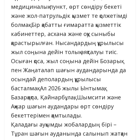
медициналық пункт, өрт сөндіру бекеті
және жол-патрульдік қызмет те қолжетімді
болмақ. Бір қабатты ғимаратта қызметтік
кабинеттер, асхана және оқу сыныбы
қарастырылған. Нысандардың құрылысы
жыл соңына дейін толық аяқталуы тиіс.
Осыған қоса, жыл соңына дейін Бозарық
пен Жаңаталап шағын аудандарында да
осындай деполардың құрылысы
басталмақ. Ал 2026 жылы Ынтымақ,
Базарқақпа, Қайнарбұлақ, Шымсити және
Ақжар шағын аудандары өрт сөндіру
бекеттерімен қамтылады.
Қаладағы ауқымды жобалардың бірі –
Тұран шағын ауданында салынып жатқан