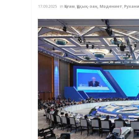
17.09.2025
in
Қоғам
,
Құқық-заң
,
Мәдениет
,
Рухан