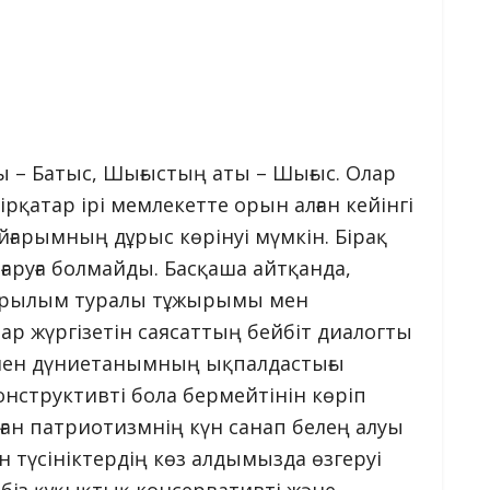
ы – Батыс, Шығыстың аты – Шығыс. Олар
рқатар ірі мемлекетте орын алған кейінгі
йғарымның дұрыс көрінуі мүмкін. Бірақ
аруға болмайды. Басқаша айтқанда,
құрылым туралы тұжырымы мен
лар жүргізетін саясаттың бейбіт диалогты
н мен дүниетанымның ықпалдастығы
нструктивті бола бермейтінін көріп
ан патриотизмнің күн санап белең алуы
 түсініктердің көз алдымызда өзгеруі
 біз құқықтық консервативті және