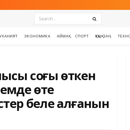
УХАНИЯТ
ЭКОНОМИКА
АЙМАҚ
СПОРТ
ҚҰҚЫҚ-ЗАҢ
ТЕХН
ысы соңғы өткен
лемде өте
тер белең алғанын