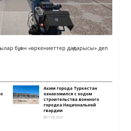
ылар бұған «өркениеттер дағдарысы» деп
Аким города Туркестан
ло
ознакомился с ходом
строительства военного
городка Национальной
гвардии
07.08.2026