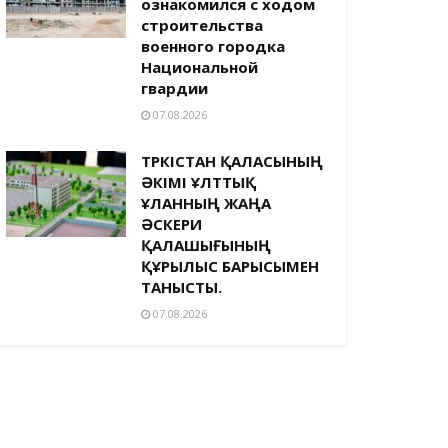
ознакомился с ходом
строительства
военного городка
Национальной
гвардии
07.08.2026
ТҮРКІСТАН ҚАЛАСЫНЫҢ
ӘКІМІ ҰЛТТЫҚ
ҰЛАННЫҢ ЖАҢА
ӘСКЕРИ
ҚАЛАШЫҒЫНЫҢ
ҚҰРЫЛЫС БАРЫСЫМЕН
ТАНЫСТЫ.
07.08.2026