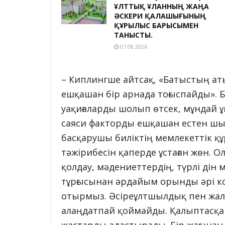
ҰЛТТЫҚ ҰЛАННЫҢ ЖАҢА
ӘСКЕРИ ҚАЛАШЫҒЫНЫҢ
ҚҰРЫЛЫС БАРЫСЫМЕН
ТАНЫСТЫ.
07.08.2026
– Киплингше айтсақ, «Батыстың ат
ешқашан бір арнада тоғыспайды». Бі
уақиғаларды шолып өтсек, мұндай ұ
саяси факторды ешқашан естен шығ
басқарушы биліктің мемлекеттік 
тәжірибесін қаперде ұстаған жөн. О
қолдау, мәдениеттердің, түрлі ді
тұрғысынан әрдайым орынды әрі ко
отырмыз. Әсіреұлтшылдық пен жалғ
алаңдатпай қоймайды. Қалыптасқан
жастарды адастырады. Бір жағынан