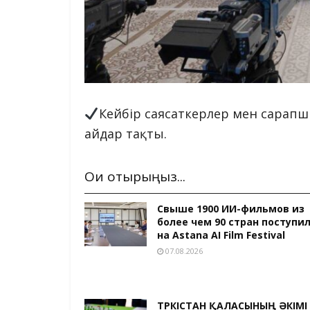
Кейбір саясаткерлер мен сарапш
айдар тақты.
Оқи отырыңыз...
Свыше 1900 ИИ-фильмов из
более чем 90 стран поступи
на Astana AI Film Festival
07.08.2026
ТҮРКІСТАН ҚАЛАСЫНЫҢ ӘКІМІ