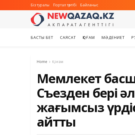
Біз туралы
Портал тәртібі
Байланыс
БАСТЫ БЕТ
САЯСАТ
ҚОҒАМ
МӘДЕНИЕТ
Р
Home
Қоғам
Мемлекет басш
Съезден бері ә
жағымсыз үрдіс
айтты