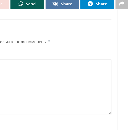
re
Send
Share
Share
ельные поля помечены
*