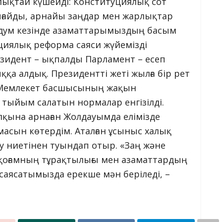
рлықтай күшейді: Конституциялық сот
ғайды, арнайы заңдар мен жарлықтар
дум кезінде азаматтарымыздың басым
уциялық реформа саяси жүйемізді
резидент – ықпалды Парламент – есеп
қа алдық. Президентті жеті жылға бір рет
ақ Мемлекет басшысының жақын
 тыйым салатын нормалар енгізілді.
лқына арнаған Жолдауымда елімізде
масын көтердім. Аталған ұсыныс халық
ту ниетінен туындап отыр. «Заң және
 қоғамның тұрақтылығы мен азаматтардың
і саясатымызда ерекше мән беріледі, –