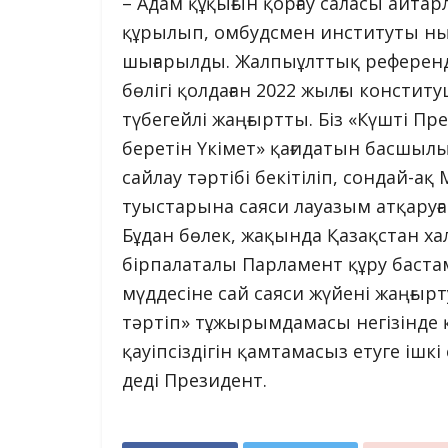
– Адам құқығын қорғау саласы айта
құрылып, омбудсмен институты ны
шығарылды. Жалпыұлттық референ
бөлігі қолдаған 2022 жылғы констит
түбегейлі жаңғыртты. Біз «Күшті П
беретін Үкімет» қағидатын басшылық
сайлау тәртібі бекітіліп, сондай-
туыстарына саяси лауазым атқаруға
Бұдан бөлек, жақында Қазақстан ха
бірпалаталы Парламент құру баста
мүддесіне сай саяси жүйені жаңғыр
тәртіп» тұжырымдамасы негізінде
қауіпсіздігін қамтамасыз етуге ішк
деді Президент.