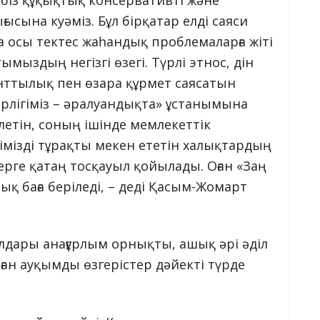
сына куәміз. Бұл бірқатар елді саяси
а осы тектес жаһандық проблемаларға жіті
ымыздың негізгі өзегі. Түрлі этнос, дін
анттылық пен өзара құрмет саясатын
ірлігіміз – әралуандықта» ұстанымына
елетін, соның ішінде мемлекеттік
імізді тұрақты мекен ететін халықтардың
терге қатаң тосқауыл қойылады. Оған «Заң
ық баға беріледі, – деді Қасым-Жомарт
лдары анағұрлым орнықты, ашық әрі әділ
ған ауқымды өзгерістер дәйекті түрде