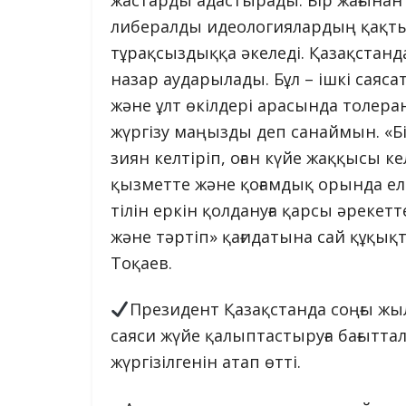
либералды идеологиялардың қақтығы
тұрақсыздыққа әкеледі. Қазақстанд
назар аударылады. Бұл – ішкі саясат
және ұлт өкілдері арасында толер
жүргізу маңызды деп санаймын. «Б
зиян келтіріп, оған күйе жаққысы к
қызметте және қоғамдық орында ел
тілін еркін қолдануға қарсы әрекет
және тәртіп» қағидатына сай құқықт
Тоқаев.
Президент Қазақстанда соңғы жы
саяси жүйе қалыптастыруға бағыттал
жүргізілгенін атап өтті.