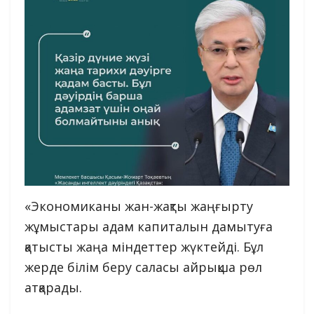
«Экономиканы жан-жақты жаңғырту
жұмыстары адам капиталын дамытуға
қатысты жаңа міндеттер жүктейді. Бұл
жерде білім беру саласы айрықша рөл
атқарады.