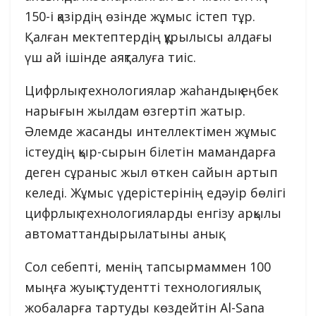
150-і қазірдің өзінде жұмыс істеп тұр.
Қалған мектептердің құрылысы алдағы
үш ай ішінде аяқталуға тиіс.
Цифрлық технологиялар жаһандық еңбек
нарығын жылдам өзгертіп жатыр.
Әлемде жасанды интеллектімен жұмыс
істеудің қыр-сырын білетін мамандарға
деген сұраныс жыл өткен сайын артып
келеді. Жұмыс үдерістерінің едәуір бөлігі
цифрлық технологияларды енгізу арқылы
автоматтандырылатыны анық.
Сол себепті, менің тапсырмаммен 100
мыңға жуық студентті технологиялық
жобаларға тартуды көздейтін Al-Sana