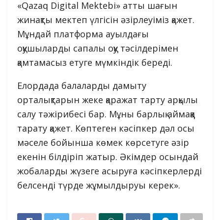
«Qazaq Digital Mektebi» атты шағын
жинақты мектеп үлгісін әзірлеуіміз қажет.
Мұндай платформа ауылдағы
оқушыларды сапалы оқу тәсілдерімен
қамтамасыз етуге мүмкіндік береді.
Елордада балаларды дамыту
орталықтарын жеке қаражат тарту арқылы
салу тәжірибесі бар. Мұны барлық аймаққа
тарату қажет. Көптеген кәсіпкер дәл осы
мәселе бойынша көмек көрсетуге әзір
екенін білдіріп жатыр. Әкімдер осындай
жобаларды жүзеге асыруға кәсіпкерлерді
белсенді түрде жұмылдыруы керек».