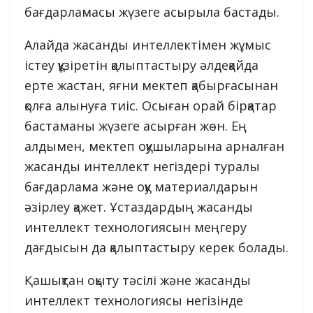
бағдарламасы жүзеге асырыла бастады.
Алайда жасанды интеллектімен жұмыс
істеу құзіретін қалыптастыру әлдеқайда
ерте жастан, яғни мектеп қабырғасынан
қолға алынуға тиіс. Осыған орай бірқатар
бастаманы жүзеге асырған жөн. Ең
алдымен, мектеп оқушыларына арналған
жасанды интеллект негіздері туралы
бағдарлама және оқу материалдарын
әзірлеу қажет. Ұстаздардың жасанды
интеллект технологиясын меңгеру
дағдысын да қалыптастыру керек болады.
Қашықтан оқыту тәсілі және жасанды
интеллект технологиясы негізінде