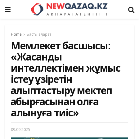
Home
Басты ақпарат
Мемлекет басшысы:
«Жасанды
интеллектімен жұмыс
істеу құзіретін
қалыптастыру мектеп
қабырғасынан қолға
алынуға тиіс»
09.09.2025