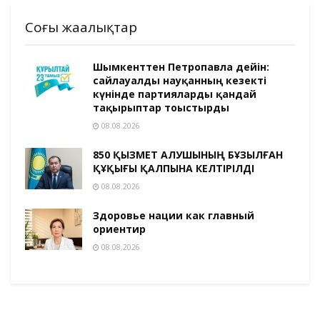
Соңғы жаңалықтар
Шымкенттен Петропавлға дейін:
сайлауалды науқанның кезекті
күнінде партияларды қандай
тақырыптар тоғыстырды
08.08.2026
850 ҚЫЗМЕТ АЛУШЫНЫҢ БҰЗЫЛҒАН
ҚҰҚЫҒЫ ҚАЛПЫНА КЕЛТІРІЛДІ
08.08.2026
Здоровье нации как главный
ориентир
08.08.2026