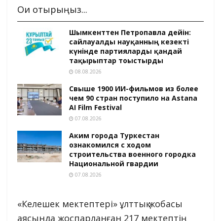
Оқи отырыңыз...
Шымкенттен Петропавлға дейін:
сайлауалды науқанның кезекті
күнінде партияларды қандай
тақырыптар тоғыстырды
08.08.2026
Свыше 1900 ИИ-фильмов из более
чем 90 стран поступило на Astana
AI Film Festival
07.08.2026
Аким города Туркестан
ознакомился с ходом
строительства военного городка
Национальной гвардии
07.08.2026
«Келешек мектептері» ұлттық жобасы
аясында жоспарланған 217 мектептің