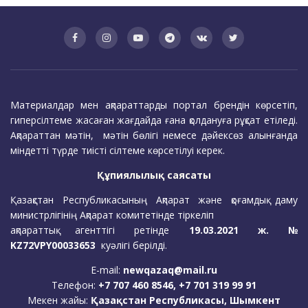
Материалдар мен ақпараттарды портал брендін көрсетіп,
гиперсілтеме жасаған жағдайда ғана қолдануға рұқсат етіледі.
Ақпараттан мәтін, мәтін бөлігі немесе дәйексөз алынғанда
міндетті түрде тиісті сілтеме көрсетілуі керек.
Құпиялылық саясаты
Қазақстан Республикасының Ақпарат және қоғамдық даму
министрлігінің Ақпарат комитетінде тіркеліп
ақпараттық агенттігі ретінде
19.03.2021 ж. №
KZ72VPY00033653
куәлігі берілді.
E-mail:
newqazaq@mail.ru
Телефон:
+7 707 460 8546, +7 701 319 99 91
Мекен жайы:
Қазақстан Республикасы, Шымкент