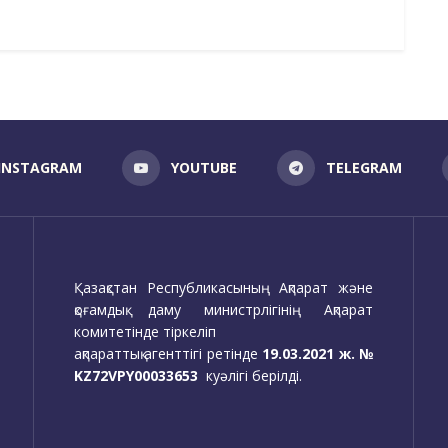
INSTAGRAM
YOUTUBE
TELEGRAM
Қазақстан Республикасының Ақпарат және
қоғамдық даму министрлігінің Ақпарат
комитетінде тіркеліп
ақпараттық агенттігі ретінде
19.03.2021 ж. №
KZ72VPY00033653
куәлігі берілді.