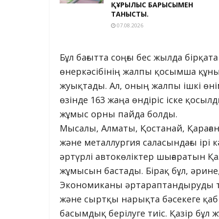
ҚҰРЫЛЫС БАРЫСЫМЕН
ТАНЫСТЫ.
07.08.2026
Бұл бағытта соңғы бес жылда бірқата
өнеркәсібінің жалпы қосымша құны е
жуықтады. Ал, оның жалпы ішкі өнім
өзінде 163 жаңа өндіріс іске қосы
жұмыс орны пайда болды.
Мысалы, Алматы, Қостанай, Қарағ
және металлургия саласындағы ірі
әртүрлі автокөліктер шығаратын Қа
жұмысын бастады. Бірақ бұл, әрине, 
Экономиканы әртараптандыруды ты
және сыртқы нарықта бәсекеге қабіл
басымдық берілуге тиіс. Қазір бұл 