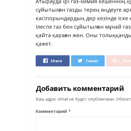
Атырауда ірі газ-химия кешенінің
сұйытылған газды терең өңдеуге ар
кәсіпорындардың дер кезінде іске
Ілеспе газ бен сұйытылған мұнай га
қайта қараған жөн. Оны толыққан
қажет.
Share
Tweet
Sha
Добавить комментарий
Ваш адрес email не будет опубликован.
Обязат
Комментарий
*