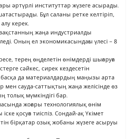
ры әртүрлі институттар жүзеге асырады.
шатастырады. Бұл саланы ретке келтіріп,
алу керек.
азақстанның жаңа индустриалды
леді. Оның ел экономикасындағы үлесі – 8
ресе, терең өңделетін өнімдерді шығаруға
стерге сәйкес, сирек кездесетін
 басқа да материалдардың маңызы арта
тер мен сауда-саттықтың жаңа желісінде өз
 толық мүмкіндігі бар.
аласында жоғары технологиялық өнім
ске қосуға тиіспіз. Сондай-ақ Үкімет
йтін бірқатар озық жобаны жүзеге асыруы