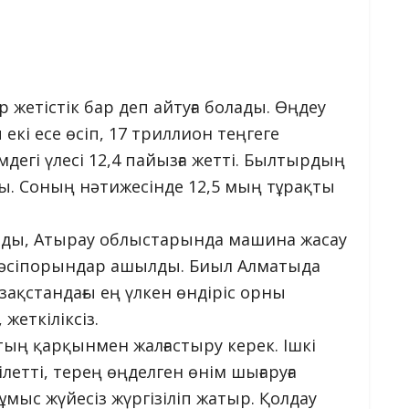
р жетістік бар деп айтуға болады. Өңдеу
кі есе өсіп, 17 триллион теңгеге
дегі үлесі 12,4 пайызға жетті. Былтырдың
лды. Соның нәтижесінде 12,5 мың тұрақты
анды, Атырау облыстарында машина жасау
 кәсіпорындар ашылды. Биыл Алматыда
зақстандағы ең үлкен өндіріс орны
жеткіліксіз.
ң қарқынмен жалғастыру керек. Ішкі
етті, терең өңделген өнім шығаруға
жұмыс жүйесіз жүргізіліп жатыр. Қолдау