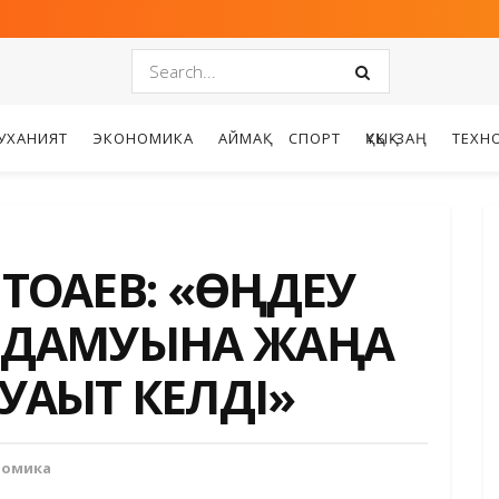
УХАНИЯТ
ЭКОНОМИКА
АЙМАҚ
СПОРТ
ҚҰҚЫҚ-ЗАҢ
ТЕХН
ТОҚАЕВ: «ӨҢДЕУ
Ң ДАМУЫНА ЖАҢА
 УАҚЫТ КЕЛДІ»
номика