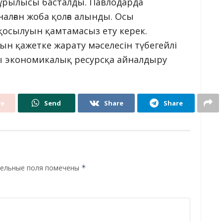
 құрылысы басталды. Павлодарда
налған жоба қолға алынды. Осы
 қосылуын қамтамасыз ету керек.
зын қажетке жарату мәселесін түбегейлі
ды экономикалық ресурсқа айналдыру
re
Send
Share
Share
ельные поля помечены
*