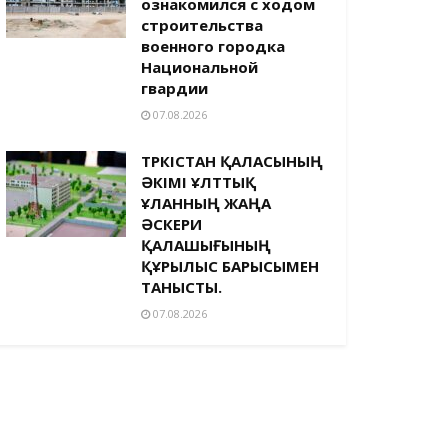
ознакомился с ходом
строительства
военного городка
Национальной
гвардии
07.08.2026
ТҮРКІСТАН ҚАЛАСЫНЫҢ
ӘКІМІ ҰЛТТЫҚ
ҰЛАННЫҢ ЖАҢА
ӘСКЕРИ
ҚАЛАШЫҒЫНЫҢ
ҚҰРЫЛЫС БАРЫСЫМЕН
ТАНЫСТЫ.
07.08.2026