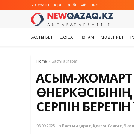
Біз туралы
Портал тәртібі
Байланыс
БАСТЫ БЕТ
САЯСАТ
ҚОҒАМ
МӘДЕНИЕТ
Р
Home
Басты ақпарат
ҚАСЫМ-ЖОМАРТ 
ӨНЕРКӘСІБІНІ
СЕРПІН БЕРЕТІН
08.09.2025
in
Басты ақпарат
,
Қоғам
,
Саясат
,
Эко