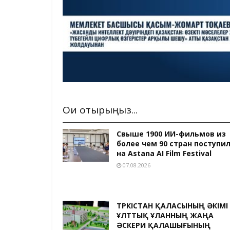
Оқи отырыңыз...
Свыше 1900 ИИ-фильмов из
более чем 90 стран поступи
на Astana AI Film Festival
07.08.2026
ТҮРКІСТАН ҚАЛАСЫНЫҢ ӘКІМІ
ҰЛТТЫҚ ҰЛАННЫҢ ЖАҢА
ӘСКЕРИ ҚАЛАШЫҒЫНЫҢ