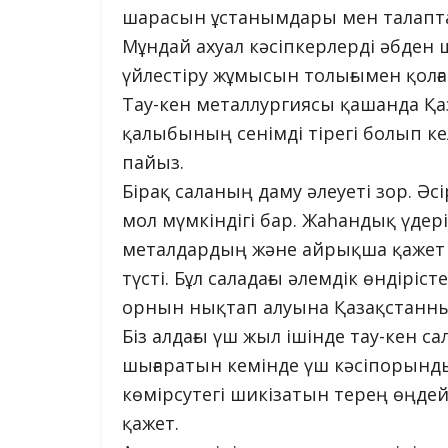
шарасын ұстанымдары мен талапта
Мұндай ахуал кәсіпкерлерді әбден 
үйлестіру жұмысын толығымен қолға 
Тау-кен металлургиясы қашанда Қ
қалыбының сенімді тірегі болып ке
пайыз.
Бірақ саланың даму әлеуеті зор. Әсі
мол мүмкіндігі бар. Жаһандық үдері
металдардың және айрықша қажет
түсті. Бұл саладағы әлемдік өндіріс
орнын нықтап алуына Қазақстанның
Біз алдағы үш жыл ішінде тау-кен с
шығаратын кемінде үш кәсіпорынды і
көмірсутегі шикізатын терең өңде
қажет.