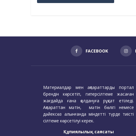
FACEBOOK
Материалдар мен ақпараттарды портал
брендін көрсетіп, гиперсілтеме жасаған
жағдайда ғана қолдануға рұқсат етіледі.
Ақпараттан мәтін, мәтін бөлігі немесе
дәйексөз алынғанда міндетті түрде тиісті
сілтеме көрсетілуі керек.
Құпиялылық саясаты