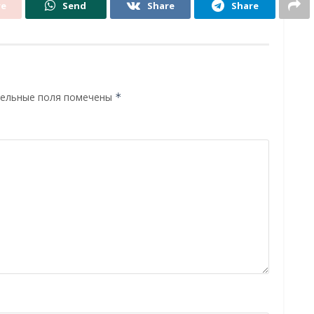
re
Send
Share
Share
ельные поля помечены
*