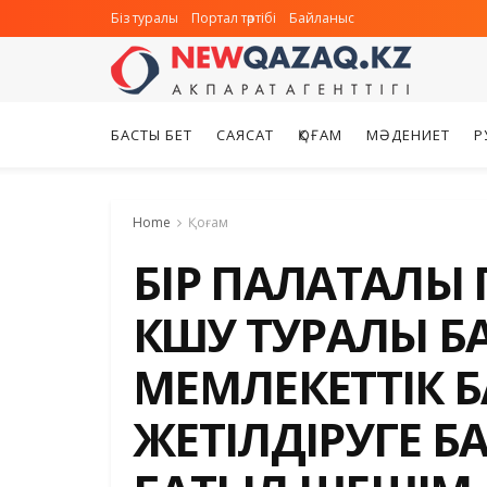
Біз туралы
Портал тәртібі
Байланыс
БАСТЫ БЕТ
САЯСАТ
ҚОҒАМ
МӘДЕНИЕТ
Р
Home
Қоғам
БІР ПАЛАТАЛЫ
КӨШУ ТУРАЛЫ Б
МЕМЛЕКЕТТІК Б
ЖЕТІЛДІРУГЕ Б