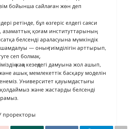
ізім бойынша сайлаған жөн деп
дері ретінде, бұл өзгеріс елдегі саяси
іне, азаматтық қоғам институттарының
сатқа белсенді араласуына мүмкіндік
ықшамдалуы — оның тиімділігін арттырып,
уге сеп болмақ.
іздің жаңа кезеңдегі дамуына жол ашып,
 және ашық мемлекеттік басқару моделін
сенеміз. Университет қауымдастығы
ді қолдаймыз және жастарды белсенді
ырамыз.
У проректоры