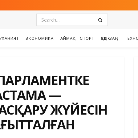
УХАНИЯТ
ЭКОНОМИКА
АЙМАҚ
СПОРТ
ҚҰҚЫҚ-ЗАҢ
ТЕХН
 ПАРЛАМЕНТКЕ
АСТАМА —
АСҚАРУ ЖҮЙЕСІН
АҒЫТТАЛҒАН