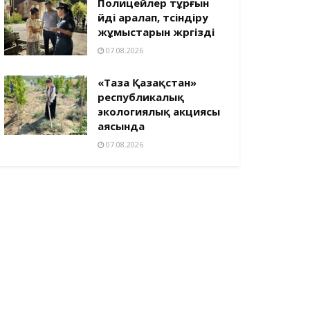
Полицейлер тұрғын
үйді аралап, түсіндіру
жұмыстарын жүргізді
07.08.2026
«Таза Қазақстан»
республикалық
экологиялық акциясы
аясында
07.08.2026