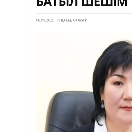
БАТЫЛ ШЕШІМ
08.09.2025
in
Қоғам
,
Саясат