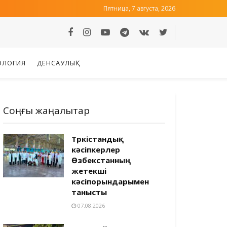
Пятница, 7 августа, 2026
ОЛОГИЯ
ДЕНСАУЛЫҚ
Соңғы жаңалықтар
Түркістандық
кәсіпкерлер
Өзбекстанның
жетекші
кәсіпорындарымен
танысты
07.08.2026