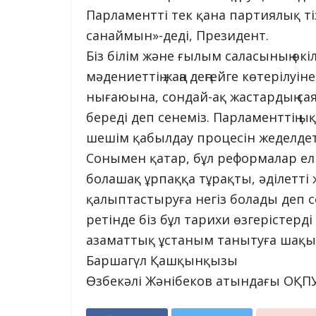
Парламентті тек қана партиялық т
санаймын»-деді, Президент.
Біз білім және ғылым саласының өкіл
мәдениеттің жаңа деңгейге көтерілу
нығаюына, сондай-ақ жастардың сая
береді деп сенеміз. Парламенттің 
шешім қабылдау процесін жеделдет
Сонымен қатар, бұл реформалар елім
болашақ ұрпаққа тұрақты, әділетті
қалыптастыруға негіз болады деп 
ретінде біз бұл тарихи өзгерістер
азаматтық ұстаным танытуға шақ
Баршагүл Қашқынқызы
Өзбекәлі Жәнібеков атындағы ОҚП