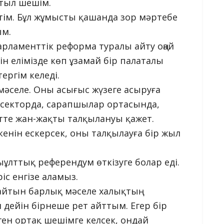
атыл шешім.
ім. Бұл жұмысты қашанда зор мәртебе
ым.
рламенттік реформа туралы айту оңай
ін елімізде көп ұзамай бір палаталы
ергім келеді.
 мәселе. Оны асығыс жүзеге асыруға
 секторда, сарапшылар ортасында,
нтте жан-жақты талқылануы қажет.
енін ескерсек, оны талқылауға бір жыл
ыұлттық референдум өткізуге болар еді.
ріс енгізе аламыз.
айтын барлық мәселе халықтың
н дейін бірнеше рет айттым. Егер бір
ген ортақ шешімге келсек, ондай