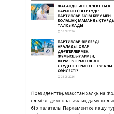
ЖАСАНДЫ ИНТЕЛЛЕКТ ЕҢБЕК
НАРЫҒЫН ӨЗГЕРТУДЕ:
ПАРТИЯЛАР БІЛІМ БЕРУ МЕН
БОЛАШАҚ МАМАНДЫҚТАРД
ТАЛҚЫЛАДЫ
06.08.2026
ПАРТИЯЛАР ӨҢІРЛЕРДІ
АРАЛАДЫ: ОЛАР
ДӘРІГЕРЛЕРМЕН,
ЖҰМЫСШЫЛАРМЕН,
ФЕРМЕРЛЕРМЕН ЖӘНЕ
СТУДЕНТТЕРМЕН НЕ ТУРАЛЫ
СӨЙЛЕСТІ?
05.08.2026
Президенттің Қазақстан халқына Ж
еліміздің демократиялық даму жолын
бір палаталы Парламентке көшу ту