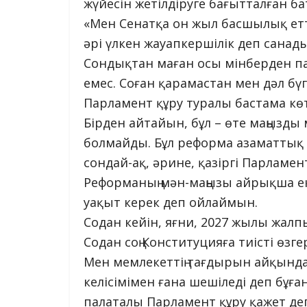
жүйесін жетілдіруге бағытталған б
«Мен Сенатқа он жыл басшылық етт
әрі үлкен жауапкершілік деп санад
Сондықтан маған осы мінберден па
емес. Соған қарамастан мен дәл бүг
Парламент құру туралы бастама көт
Бірден айтайын, бұл – өте маңызды
болмайды. Бұл реформа азаматтық
сондай-ақ, әрине, қазіргі Парламе
Реформаның мән-маңызы айрықша ек
уақыт керек деп ойлаймын.
Содан кейін, яғни, 2027 жылы жалп
Содан соң Конституцияға тиісті өзге
Мен мемлекеттің тағдырын айқынд
келісімімен ғана шешіледі деп бұға
палаталы Парламент құру қажет де