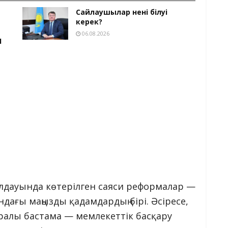
Сайлаушылар нені білуі
керек?
06.08.2026
Ы
олдауында көтерілген саяси реформалар —
дағы маңызды қадамдардың бірі. Әсіресе,
ралы бастама — мемлекеттік басқару