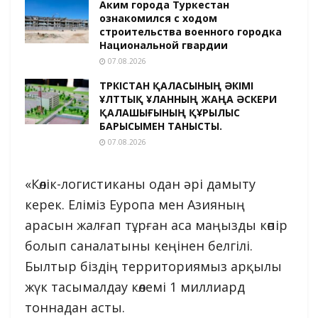
Аким города Туркестан
ознакомился с ходом
строительства военного городка
Национальной гвардии
07.08.2026
ТҮРКІСТАН ҚАЛАСЫНЫҢ ӘКІМІ
ҰЛТТЫҚ ҰЛАННЫҢ ЖАҢА ӘСКЕРИ
ҚАЛАШЫҒЫНЫҢ ҚҰРЫЛЫС
БАРЫСЫМЕН ТАНЫСТЫ.
07.08.2026
«Көлік-логистиканы одан әрі дамыту
керек. Еліміз Еуропа мен Азияның
арасын жалғап тұрған аса маңызды көпір
болып саналатыны кеңінен белгілі.
Былтыр біздің территориямыз арқылы
жүк тасымалдау көлемі 1 миллиард
тоннадан асты.