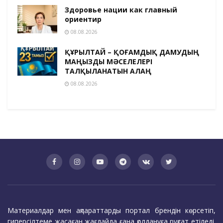
Здоровье нации как главный
ориентир
08.08.2026
ҚҰРЫЛТАЙ – ҚОҒАМДЫҚ ДАМУДЫҢ
МАҢЫЗДЫ МӘСЕЛЕЛЕРІ
ТАЛҚЫЛАНАТЫН АЛАҢ
08.08.2026
Материалдар мен ақпараттарды портал брендін көрсетіп,
гиперсілтеме жасаған жағдайда ғана қолдануға рұқсат етіледі.