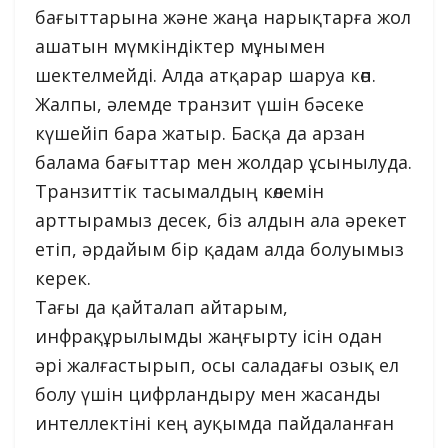
бағыттарына және жаңа нарықтарға жол
ашатын мүмкіндіктер мұнымен
шектелмейді. Алда атқарар шаруа көп.
Жалпы, әлемде транзит үшін бәсеке
күшейіп бара жатыр. Басқа да арзан
балама бағыттар мен жолдар ұсынылуда.
Транзиттік тасымалдың көлемін
арттырамыз десек, біз алдын ала әрекет
етіп, әрдайым бір қадам алда болуымыз
керек.
Тағы да қайталап айтарым,
инфрақұрылымды жаңғырту ісін одан
әрі жалғастырып, осы саладағы озық ел
болу үшін цифрландыру мен жасанды
интеллектіні кең ауқымда пайдаланған