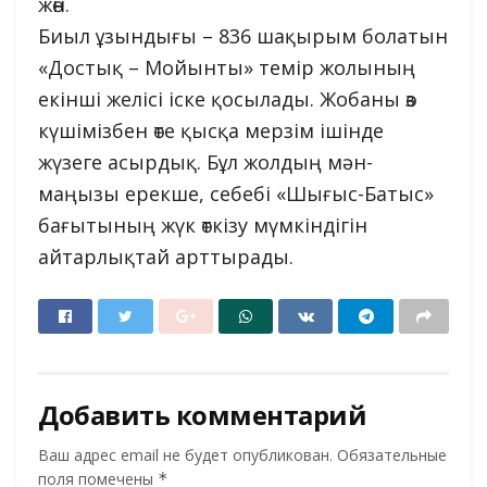
жөн.
Биыл ұзындығы – 836 шақырым болатын
«Достық – Мойынты» темір жолының
екінші желісі іске қосылады. Жобаны өз
күшімізбен өте қысқа мерзім ішінде
жүзеге асырдық. Бұл жолдың мән-
маңызы ерекше, себебі «Шығыс-Батыс»
бағытының жүк өткізу мүмкіндігін
айтарлықтай арттырады.
Добавить комментарий
Ваш адрес email не будет опубликован.
Обязательные
поля помечены
*