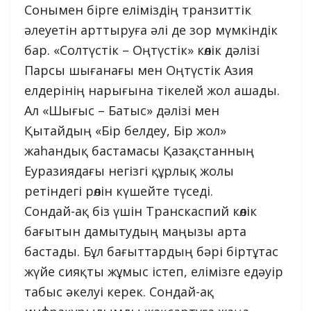
Сонымен бірге еліміздің транзиттік
әлеуетін арттыруға әлі де зор мүмкіндік
бар. «Солтүстік – Оңтүстік» көлік дәлізі
Парсы шығанағы мен Оңтүстік Азия
елдерінің нарығына тікелей жол ашады.
Ал «Шығыс – Батыс» дәлізі мен
Қытайдың «Бір белдеу, Бір жол»
жаһандық бастамасы Қазақстанның
Еуразиядағы негізгі құрлық жолы
ретіндегі рөлін күшейте түседі.
Сондай-ақ біз үшін Транскаспий көлік
бағытын дамытудың маңызы арта
бастады. Бұл бағыттардың бәрі біртұтас
жүйе сияқты жұмыс істеп, елімізге едәуір
табыс әкелуі керек. Сондай-ақ