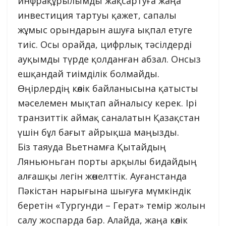
инфрақұрылымды жақсартуға жаңа
инвестиция тартуы қажет, сапалы
жұмыс орындарын ашуға ықпал етуге
тиіс. Осы орайда, цифрлық тәсілдерді
ауқымды түрде қолданған абзал. Онсыз
ешқандай тиімділік болмайды.
Өңірлердің көлік байланысына қатысты
мәселемен мықтап айналысу керек. Ірі
транзиттік аймақ саналатын Қазақстан
үшін бұл бағыт айрықша маңызды.
Біз таяуда Вьетнамға Қытайдың
Ляньюньган порты арқылы бидайдың
алғашқы легін жөнелттік. Ауғанстанда
Пәкістан нарығына шығуға мүмкіндік
беретін «Тургунди – Герат» темір жолын
салу жоспарда бар. Алайда, жаңа көлік