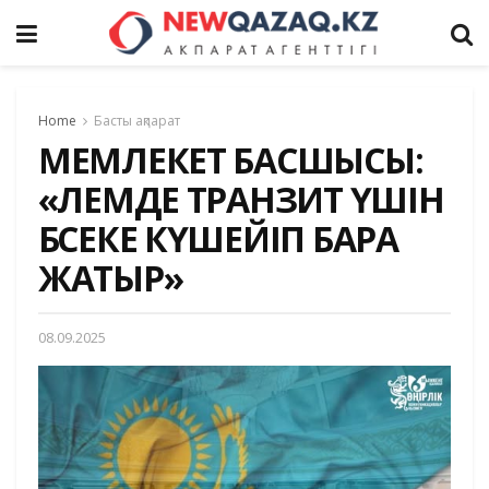
Home
Басты ақпарат
МЕМЛЕКЕТ БАСШЫСЫ:
«ӘЛЕМДЕ ТРАНЗИТ ҮШІН
БӘСЕКЕ КҮШЕЙІП БАРА
ЖАТЫР»
08.09.2025