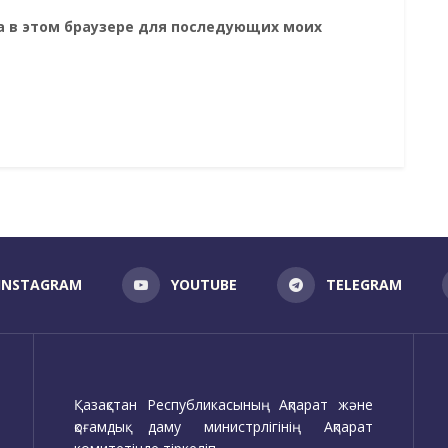
та в этом браузере для последующих моих
INSTAGRAM
YOUTUBE
TELEGRAM
Қазақстан Республикасының Ақпарат және
қоғамдық даму министрлігінің Ақпарат