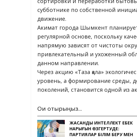
сортировки и переработки бытовы
субботнике по собственной инициа
движение.
Акимат города Шымкент планирует
регулярной основе, поскольку кач
напрямую зависят от чистоты окр
привлекательный и ухоженный обли
данном направлении.
Через акцию «Таза қала» экологич
уровень, а формирование среды, 
поколений, становится одной из а
Оқи отырыңыз...
ЖАСАНДЫ ИНТЕЛЛЕКТ ЕҢБЕК
НАРЫҒЫН ӨЗГЕРТУДЕ:
ПАРТИЯЛАР БІЛІМ БЕРУ МЕН