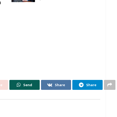
Ы
re
Send
Share
Share