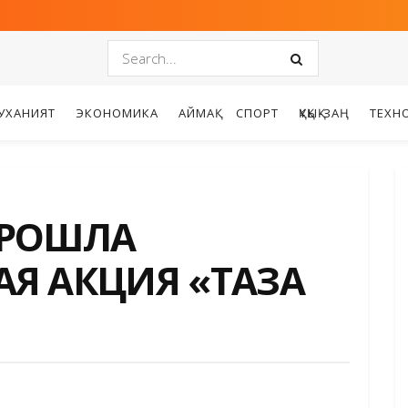
УХАНИЯТ
ЭКОНОМИКА
АЙМАҚ
СПОРТ
ҚҰҚЫҚ-ЗАҢ
ТЕХН
ПРОШЛА
Я АКЦИЯ «ТАЗА