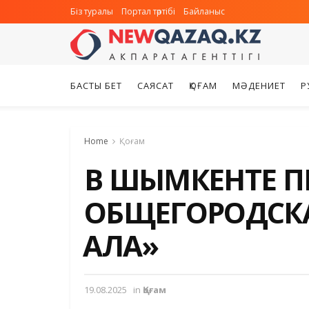
Біз туралы
Портал тәртібі
Байланыс
БАСТЫ БЕТ
САЯСАТ
ҚОҒАМ
МӘДЕНИЕТ
Р
Home
Қоғам
В ШЫМКЕНТЕ 
ОБЩЕГОРОДСКА
ҚАЛА»
19.08.2025
in
Қоғам