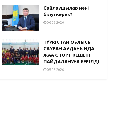
Сайлаушылар нені
білуі керек?
06.08.2026
ТҮРКІСТАН ОБЛЫСЫ
САУРАН АУДАНЫНДА
ЖАҢА СПОРТ КЕШЕНІ
ПАЙДАЛАНУҒА БЕРІЛДІ
05.08.2026