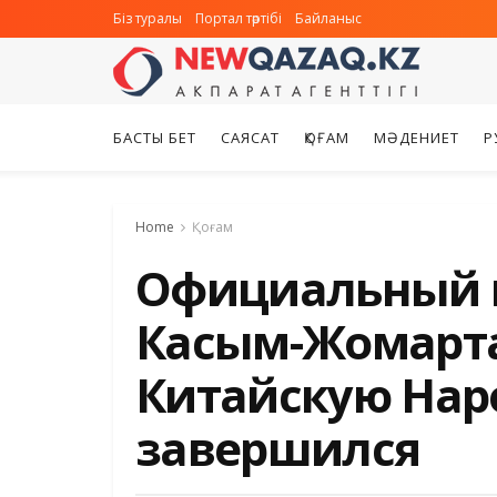
Біз туралы
Портал тәртібі
Байланыс
БАСТЫ БЕТ
САЯСАТ
ҚОҒАМ
МӘДЕНИЕТ
Р
Home
Қоғам
Официальный 
Касым-Жомарта
Китайскую Нар
завершился