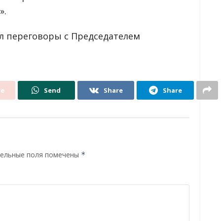
».
ел переговоры с Председателем
re
Send
Share
Share
ельные поля помечены
*