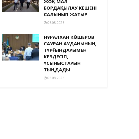
ЖОҚ МАЛ
БОРДАҚЫЛАУ КЕШЕНІ
САЛЫНЫП ЖАТЫР
05.08.2026
НҰРАЛХАН КӨШЕРОВ
САУРАН АУДАНЫНЫҢ
ТҰРҒЫНДАРЫМЕН
КЕЗДЕСІП,
ҰСЫНЫСТАРЫН
ТЫҢДАДЫ
05.08.2026