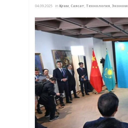
04.09.2025
in
Қоғам
,
Саясат
,
Технология
,
Эконом