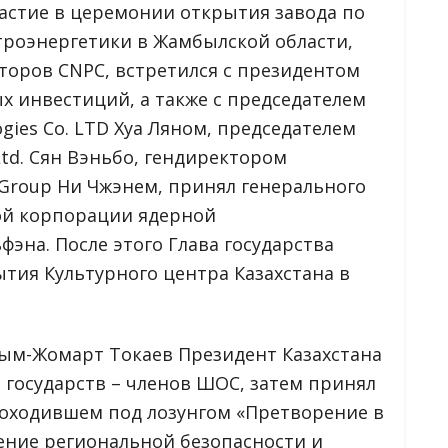
частие в церемонии открытия завода по
троэнергетики в Жамбылской области,
торов CNPC, встретился с президентом
х инвестиций, а также с председателем
gies Co. LTD Хуа Ляном, председателем
Ltd. Сян Вэньбо, гендиректором
g Group Ни Чжэнем, принял генерального
ой корпорации ядерной
на. После этого Глава государства
тия Культурного центра Казахстана в
сым-Жомарт Токаев Президент Казахстана
в государств – членов ШОС, затем принял
роходившем под лозунгом «Претворение в
ение региональной безопасности и