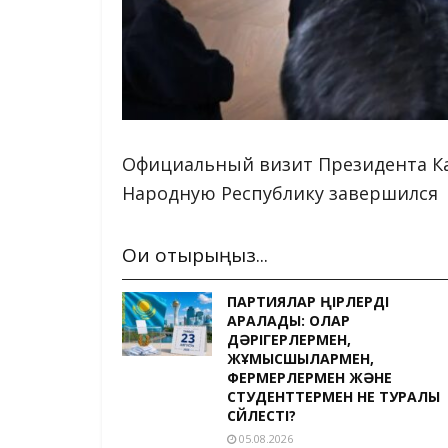
Официальный визит Президента К
Народную Республику завершился
Оқи отырыңыз...
ПАРТИЯЛАР ӨҢІРЛЕРДІ
АРАЛАДЫ: ОЛАР
ДӘРІГЕРЛЕРМЕН,
ЖҰМЫСШЫЛАРМЕН,
ФЕРМЕРЛЕРМЕН ЖӘНЕ
СТУДЕНТТЕРМЕН НЕ ТУРАЛЫ
СӨЙЛЕСТІ?
05.08.2026