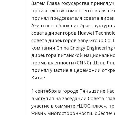
Затем Глава государства принял у
производству компонентов для ве
принял председателя совета дирек
Азиатского банка инфраструктурны
совета директоров Huawei Technolo
совета директоров Sany Group Co. 
компании China Energy Engineerin
директора Китайской национальн
промышленности (CNNC) Шэнь Яньфэ
принял участие в церемонии откры
Китае.
1 сентября в городе Тяньцзине Ка
выступил на заседании Совета гла
участие в саммите «ШОС плюс», п
жизнь многосторонности, обеспеч