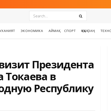
УХАНИЯТ
ЭКОНОМИКА
АЙМАҚ
СПОРТ
ҚҰҚЫҚ-ЗАҢ
ТЕХН
визит Президента
 Токаева в
одную Республику