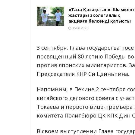
«Таза Қазақстан»: Шымкент
жастары экологиялық
акцияға белсенді қатысты
05.08.2026
3 сентября, Глава государства пос
посвященный 80-летию Победы во 
против японских милитаристов. З
Председателя КНР Си Цзиньпина.
Напомним, в Пекине 2 сентября сос
китайского делового совета с уча
Токаева и первого вице-премьера 
комитета Политбюро ЦК КПК Дин С
В своем выступлении Глава госуда