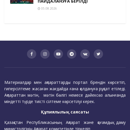
ПАЙДАЛАНУҒА БЕРІЛДІ
05.08.2026
Материалдар мен ақпараттарды портал брендін көрсетіп,
гиперсілтеме жасаған жағдайда ғана қолдануға рұқсат етіледі.
Ақпараттан мәтін, мәтін бөлігі немесе дәйексөз алынғанда
міндетті түрде тиісті сілтеме көрсетілуі керек.
Құпиялылық саясаты
Қазақстан Республикасының Ақпарат және қоғамдық даму
министрлігінің Ақпарат комитетінде тіркеліп