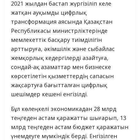
2021 жылдан бастап жүргізіліп келе
жатқан ауқымды цифрлық
трансформация аясында Қазақстан
Республикасы министрліктерінде
мемлекеттік басқару тиімділігін
арттыруға, әкімшілік және сыбайлас
жемқорлық кедергілерді азайтуға,
сондай-ақ азаматтар мен бизнеске
көрсетілетін қызметтердің сапасын
жақсартуға бағытталған цифрлық
шешімдер кешені енгізілді.
Бұл көлеңкелі экономикадан 28 млрд
теңгеден астам қаражатты шығарып, 13
млрд теңгеден астам бюджет қаражатын
үнемдеуге мүмкіндік берді. Енгізілген