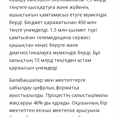
теңгеге қысқартуға және жүйенің
ашықтығын қамтамасыз етуге мүмкіндік
берді. Бюджет қаражатынан 450 млн
теңге үнемделді. 1,5 млн қызмет түрі
қамтылған телемедицина сервисі
қашықтан кеңес беруге және
диагностикалауға мүмкіндік берді. Бұл
халықтың 13 млрд теңгеден астам
қаржысын үнемдеді.
Балабақшалар мен мектептерге
қабылдау цифрлық форматқа
ауыстырылды. Процестің салыстырмалы
жақсаруы 46%-ды құрады. Оқушының бір
мектептен екінші мектепке ауысуына