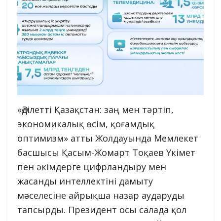
«Әділетті Қазақстан: заң мен тәртіп,
экономикалық өсім, қоғамдық
оптимизм» атты Жолдауында Мемлекет
басшысы Қасым-Жомарт Тоқаев Үкімет
пен әкімдерге цифрландыру мен
жасанды интеллектіні дамыту
мәселесіне айрықша назар аударуды
тапсырды. Президент осы салада қол