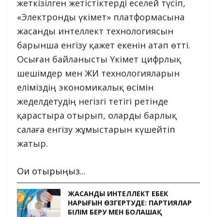
жеткізілген жетістіктерді еселей түсіп,
«Электронды үкімет» платформасына
жасанды интеллект технологиясын
барынша енгізу қажет екенін атап өтті.
Осыған байланысты Үкімет цифрлық
шешімдер мен ЖИ технологияларын
еліміздің экономикалық өсімін
жеделдетудің негізгі тетігі ретінде
қарастыра отырып, оларды барлық
салаға енгізу жұмыстарын күшейтіп
жатыр.
Оқи отырыңыз...
ЖАСАНДЫ ИНТЕЛЛЕКТ ЕҢБЕК
НАРЫҒЫН ӨЗГЕРТУДЕ: ПАРТИЯЛАР
БІЛІМ БЕРУ МЕН БОЛАШАҚ