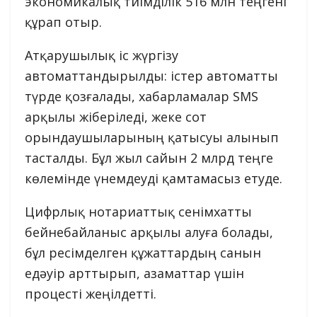
экономикалық тиімділік 516 млн теңгені
құрап отыр.
Атқарушылық іс жүргізу
автоматтандырылды: істер автоматты
түрде қозғалады, хабарламалар SMS
арқылы жіберіледі, жеке сот
орындаушыларының қатысуы алынып
тасталды. Бұл жыл сайын 2 млрд теңге
көлемінде үнемдеуді қамтамасыз етуде.
Цифрлық нотариаттық сенімхатты
бейнебайланыс арқылы алуға болады,
бұл ресімделген құжаттардың санын
едәуір арттырып, азаматтар үшін
процесті жеңілдетті.