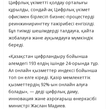
Цифрлық үкіметті қолдау орталығы
құрылды, сондай-ақ Цифрлық үкімет
офисімен бірлесіп бизнес-процестерді
реинжинирингтеу тәжірибесі енгізілді.
Бұл тиімді шешімдерді талдауға, қайта
жобалауға және ауқымдауға мүмкіндік
береді.
«Қазақстан цифрландыру бойынша
әлемдегі 193 елдің ішінде 24-орында тұр.
Ал онлайн қызметтер индексі бойынша
топ он елге кіреді. Қазір мемлекеттік
қызметтердің 92%-ын онлайн алуға
болады», — деді цифрлық даму,
инновация және аэроғарыш өнеркәсібі
министрі Жаслан Мәдиев.