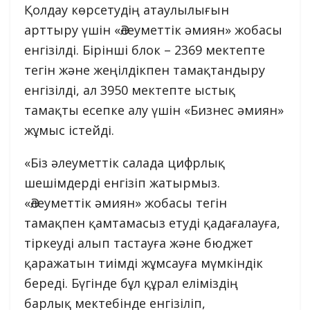
Қолдау көрсетудің атаулылығын
арттыру үшін «Әлеуметтік әмиян» жобасы
енгізілді. Бірінші блок – 2369 мектепте
тегін және жеңілдікпен тамақтандыру
енгізілді, ал 3950 мектепте ыстық
тамақты есепке алу үшін «Бизнес әмиян»
жұмыс істейді.
«Біз әлеуметтік салада цифрлық
шешімдерді енгізіп жатырмыз.
«Әлеуметтік әмиян» жобасы тегін
тамақпен қамтамасыз етуді қадағалауға,
тіркеуді алып тастауға және бюджет
қаражатын тиімді жұмсауға мүмкіндік
береді. Бүгінде бұл құрал еліміздің
барлық мектебінде енгізіліп,