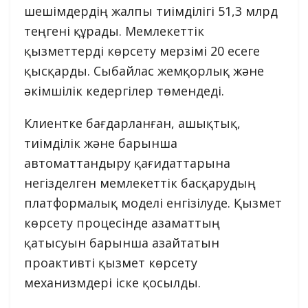
шешімдердің жалпы тиімділігі 51,3 млрд
теңгені құрады. Мемлекеттік
қызметтерді көрсету мерзімі 20 есеге
қысқарды. Сыбайлас жемқорлық және
әкімшілік кедергілер төмендеді.
Клиентке бағдарланған, ашықтық,
тиімділік және барынша
автоматтандыру қағидаттарына
негізделген мемлекеттік басқарудың
платформалық моделі енгізілуде. Қызмет
көрсету процесінде азаматтың
қатысуын барынша азайтатын
проактивті қызмет көрсету
механизмдері іске қосылды.