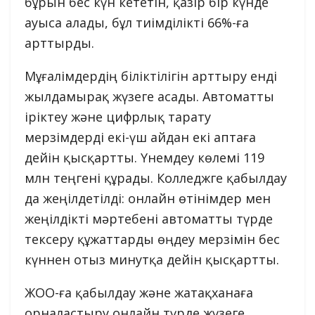
бұрын бес күн кететін, қазір бір күнде
ауыса алады, бұл тиімділікті 66%-ға
арттырды.
Мұғалімдердің біліктілігін арттыру енді
жылдамырақ жүзеге асады. Автоматты
іріктеу және цифрлық тарату
мерзімдерді екі-үш айдан екі аптаға
дейін қысқартты. Үнемдеу көлемі 119
млн теңгені құрады. Колледжге қабылдау
да жеңілдетілді: онлайн өтінімдер мен
жеңілдікті мәртебені автоматты түрде
тексеру құжаттарды өңдеу мерзімін бес
күннен отыз минутқа дейін қысқартты.
ЖОО-ға қабылдау және жатақханаға
орналастыру онлайн түрде жүзеге