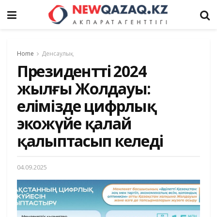
Home
Денсаулық
Президенттің 2024
жылғы Жолдауы:
елімізде цифрлық
экожүйе қалай
қалыптасып келеді
04.09.2025