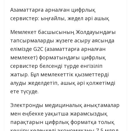
Азаматтарға арналған цифрлық
сервистер: ыңғайлы, жедел әрі ашық
Мемлекет басшысының Жолдауындағы
тапсырмаларды жүзеге асыру аясында
елімізде G2C (азаматтарға арналған
мемлекет) форматындағы цифрлық
сервистер белсенді түрде енгізіліп
жатыр. Бұл мемлекеттік қызметтерді
алуды жеделдетіп, ашық әрі қолжетімді
ете түсуде.
Электронды медициналық анықтамалар
мен еңбекке уақытша жарамсыздық
парақтарын цифрлық форматқа толық
көшіру көлеңкелі экономиканы 7,5 млрд