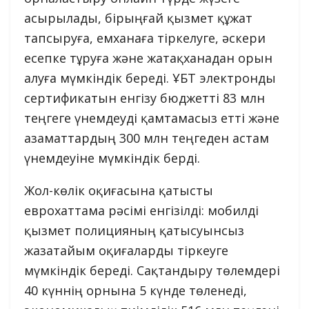
асырылады, бірыңғай қызмет құжат
тапсыруға, емханаға тіркелуге, әскери
есепке тұруға және жатақханадан орын
алуға мүмкіндік береді. ҰБТ электронды
сертификатын енгізу бюджетті 83 млн
теңгеге үнемдеуді қамтамасыз етті және
азаматтардың 300 млн теңгеден астам
үнемдеуіне мүмкіндік берді.
Жол-көлік оқиғасына қатысты
еврохаттама рәсімі енгізілді: мобилді
қызмет полицияның қатысуынсыз
жазатайым оқиғаларды тіркеуге
мүмкіндік береді. Сақтандыру төлемдері
40 күннің орнына 5 күнде төленеді,