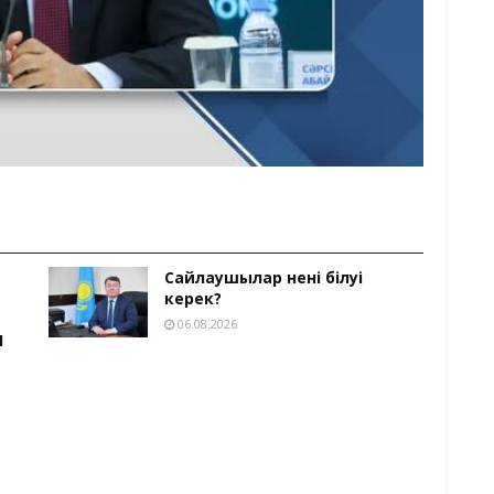
Сайлаушылар нені білуі
керек?
06.08.2026
Ы