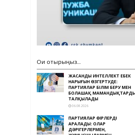
Оқи отырыңыз...
ЖАСАНДЫ ИНТЕЛЛЕКТ ЕҢБЕК
НАРЫҒЫН ӨЗГЕРТУДЕ:
ПАРТИЯЛАР БІЛІМ БЕРУ МЕН
БОЛАШАҚ МАМАНДЫҚТАРД
ТАЛҚЫЛАДЫ
06.08.2026
ПАРТИЯЛАР ӨҢІРЛЕРДІ
АРАЛАДЫ: ОЛАР
ДӘРІГЕРЛЕРМЕН,