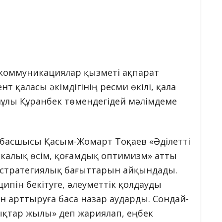
 коммуникациялар қызметі ақпарат
 қаласы әкімдігінің ресми өкілі, қала
йұлы Құранбек төмендегідей мәлімдеме
 басшысы Қасым-Жомарт Тоқаев «Әділетті
микалық өсім, қоғамдық оптимизм» атты
 стратегиялық бағыттарын айқындады.
ипін бекітуге, әлеуметтік қолдауды
н арттыруға баса назар аударды. Сондай-
қтар жылы» деп жариялап, еңбек