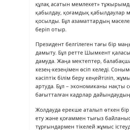
құлақ асатын мемлекет» тұжырымд
қабылдау, қоғамдық қабылдаулар м
қосылды. Бұл азаматтардың мәселел
беріп отыр.
Президент белгілеген тағы бір ма
дамыту. Бұл ретте Шымкент қаласы
дамуда. Жаңа мектептер, балабақ
кезең-кезеңімен өсіп келеді. Соны
кәсіптік білім беру кеңейтіліп, 
артуда. Бұл – экономиканы нақты 
бағытталған кадрлар дайындаудың
Жолдауда ерекше аталып өткен бір 
ету және қоғаммен тығыз байланыс 
тұрғындармен тікелей жұмыс істеуд