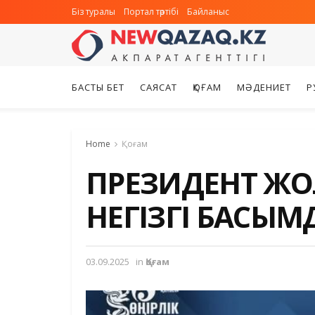
Біз туралы
Портал тәртібі
Байланыс
БАСТЫ БЕТ
САЯСАТ
ҚОҒАМ
МӘДЕНИЕТ
Р
Home
Қоғам
ПРЕЗИДЕНТ ЖО
НЕГІЗГІ БАСЫ
03.09.2025
in
Қоғам