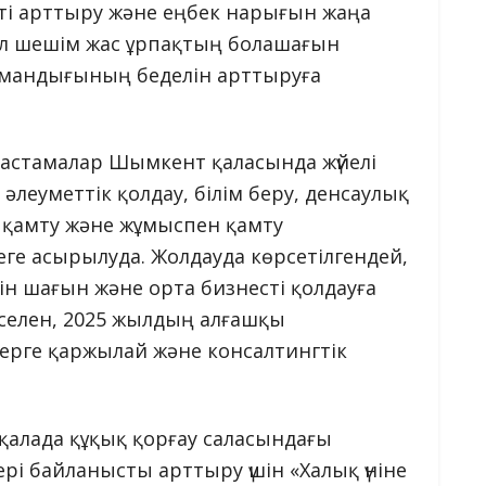
ікті арттыру және еңбек нарығын жаңа
Бұл шешім жас ұрпақтың болашағын
мандығының беделін арттыруға
астамалар Шымкент қаласында жүйелі
да әлеуметтік қолдау, білім беру, денсаулық
н қамту және жұмыспен қамту
еге асырылуда. Жолдауда көрсетілгендей,
шін шағын және орта бизнесті қолдауға
селен, 2025 жылдың алғашқы
керге қаржылай және консалтингтік
 қалада құқық қорғау саласындағы
рі байланысты арттыру үшін «Халық үніне