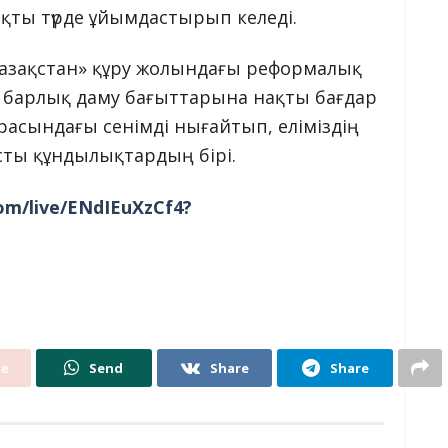
қты түрде ұйымдастырып келеді.
азақстан» құру жолындағы реформалық
барлық даму бағыттарына нақты бағдар
арасындағы сенімді нығайтып, еліміздің
сты құндылықтардың бірі.
om/live/ENdIEuXzCf4?
re
Send
Share
Share