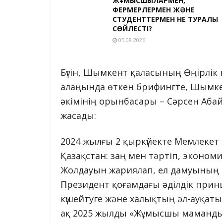
ЖҰМЫСШЫЛАРМЕН,
ФЕРМЕРЛЕРМЕН ЖӘНЕ
СТУДЕНТТЕРМЕН НЕ ТУРАЛЫ
СӨЙЛЕСТІ?
05.08.2026
Бүгін, Шымкент қаласының Өңірлік
алаңында өткен брифингте, Шымкент
әкімінің орынбасары – Сәрсен Аба
жасады:
2024 жылғы 2 қыркүйекте Мемлекет
Қазақстан: заң мен тәртіп, эконо
Жолдауын жариялап, ел дамуының
Президент қоғамдағы әділдік принц
күшейтуге және халықтың әл-ауқаты
ақ 2025 жылды «Жұмысшы маманды