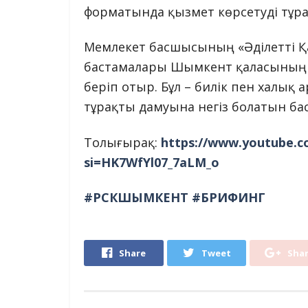
форматында қызмет көрсетуді тұра
Мемлекет басшысының «Әділетті Қ
бастамалары Шымкент қаласының 
беріп отыр. Бұл – билік пен халық 
тұрақты дамуына негіз болатын ба
Толығырақ:
https://www.youtube.c
si=HK7WfYl07_7aLM_o
#РСКШЫМКЕНТ
#БРИФИНГ
Share
Tweet
Sha