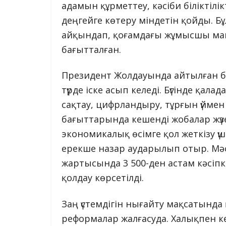
адамын құрметтеу, кәсіби біліктіл
деңгейге көтеру міндетін қойды. 
айқындап, қоғамдағы жұмысшы ма
бағытталған.
Президент Жолдауында айтылған б
түрде іске асып келеді. Бүгінде қала
сақтау, цифрландыру, тұрғын үйме
бағыттарында кешенді жобалар жүз
экономикалық өсімге қол жеткізу ү
ерекше назар аударылып отыр. Мә
жартысында 3 500-ден астам кәсіп
қолдау көрсетілді.
Заң үстемдігін нығайту мақсатында
реформалар жалғасуда. Халықпен ке