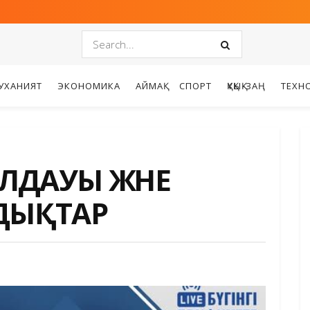
УХАНИЯТ
ЭКОНОМИКА
АЙМАҚ
СПОРТ
ҚҰҚЫҚ-ЗАҢ
ТЕХН
ЛДАУЫ ЖӘНЕ
МДЫҚТАР