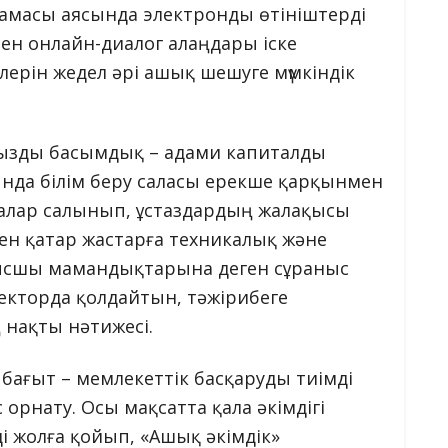
амасы аясында электронды өтініштерді
ен онлайн-диалог алаңдары іске
ерін жедел әрі ашық шешуге мүмкіндік
ңызды басымдық – адами капиталды
нда білім беру саласы ерекше қарқынмен
шалар салынып, ұстаздардың жалақысы
мен қатар жастарға техникалық және
жұмысшы мамандықтарына деген сұраныс
секторда қолдайтын, тәжірибеге
 нақты нәтижесі.
бағыт – мемлекеттік басқаруды тиімді
орнату. Осы мақсатта қала әкімдігі
і жолға қойып, «Ашық әкімдік»