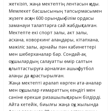
жеткізіп, жаңа мектептің лентасын қиды.
Мемлекет басшысының тапсырмасымен
жүзеге асқан 600 орындық білім ордасы
заманауи талаптарға сай жабдықталған.
Мектепте екі спорт залы, акт залы,
асхана, коворкинг алаңдары, кітапхана,
мәжіліс залы, арнайы пән кабинеттері
мен шеберханалар бар. Сондай-ақ
оқушылардың салауатты өмір салтын
қалыптастыруға арналған ашық футбол
алаңы да қарастырылған.
Жаңа мектепті аралап көрген ата-аналар
мен оқушылар ғимараттың кеңдігі мен
сәніне ерекше ризашылықтарын білдірді.
Айта кетейік, биылғы жаңа оқу жылында