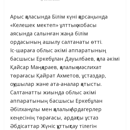
Арыс қаласында Білім күні қарсаңында
«Келешек мектеп» ұлттық жобасы
аясында салынған жаңа білім
ордасының ашылу салтанаты өтті.
Іс-шараға облыс әкімі аппаратының
басшысы Еркебұлан Дауылбаев, қала әкімі
Қайсар Маңқараев, қалалық мәслихат
төрағасы Қайрат Ахметов, ұстаздар,
оқушылар және ата-аналар қатысты.
Салтанатты жиында облыс әкімі
аппаратының басшысы Еркебұлан
Әбілханұлы мен қалалық Ардагерлер
кеңесінің төрағасы, ардақты ұстаз
Әбдісаттар Жүніс құттықтау тілегін