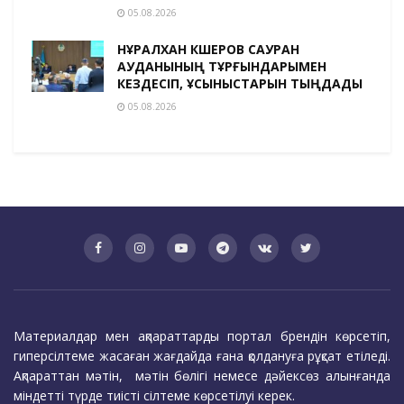
05.08.2026
НҰРАЛХАН КӨШЕРОВ САУРАН
АУДАНЫНЫҢ ТҰРҒЫНДАРЫМЕН
КЕЗДЕСІП, ҰСЫНЫСТАРЫН ТЫҢДАДЫ
05.08.2026
Материалдар мен ақпараттарды портал брендін көрсетіп,
гиперсілтеме жасаған жағдайда ғана қолдануға рұқсат етіледі.
Ақпараттан мәтін, мәтін бөлігі немесе дәйексөз алынғанда
міндетті түрде тиісті сілтеме көрсетілуі керек.