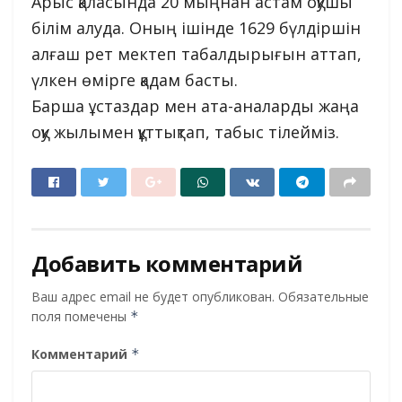
Арыс қаласында 20 мыңнан астам оқушы
білім алуда. Оның ішінде 1629 бүлдіршін
алғаш рет мектеп табалдырығын аттап,
үлкен өмірге қадам басты.
Барша ұстаздар мен ата-аналарды жаңа
оқу жылымен құттықтап, табыс тілейміз.
Добавить комментарий
Ваш адрес email не будет опубликован.
Обязательные
поля помечены
*
Комментарий
*