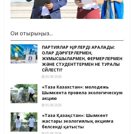
Оқи отырыңыз...
ПАРТИЯЛАР ӨҢІРЛЕРДІ АРАЛАДЫ:
ОЛАР ДӘРІГЕРЛЕРМЕН,
ЖҰМЫСШЫЛАРМЕН, ФЕРМЕРЛЕРМЕН
ЖӘНЕ СТУДЕНТТЕРМЕН НЕ ТУРАЛЫ
СӨЙЛЕСТІ?
05.08.2026
«Таза Казахстан»: молодежь
Шымкента провела экологическую
акцию
05.08.2026
«Таза Қазақстан»: Шымкент
жастары экологиялық акцияға
белсенді қатысты
05.08.2026