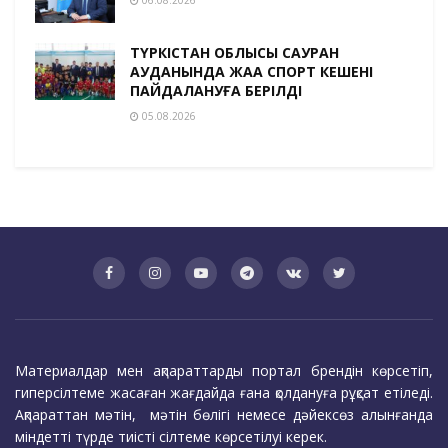
06.08.2026
ТҮРКІСТАН ОБЛЫСЫ САУРАН
АУДАНЫНДА ЖАҢА СПОРТ КЕШЕНІ
ПАЙДАЛАНУҒА БЕРІЛДІ
05.08.2026
Материалдар мен ақпараттарды портал брендін көрсетіп,
гиперсілтеме жасаған жағдайда ғана қолдануға рұқсат етіледі.
Ақпараттан мәтін, мәтін бөлігі немесе дәйексөз алынғанда
міндетті түрде тиісті сілтеме көрсетілуі керек.