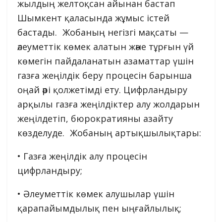
жылдың желтоқсан айынан бастап
Шымкент қаласында жұмыс істей
бастады. Жобаның негізгі мақсаты —
әлеуметтік көмек алатын және тұрғын үй
көмегін пайдаланатын азаматтар үшін
газға жеңілдік беру процесін барынша
оңай әрі қолжетімді ету. Цифрландыру
арқылы газға жеңілдіктер алу жолдарын
жеңілдетіп, бюрократияны азайту
көзделуде. Жобаның артықшылықтары:
• Газға жеңілдік алу процесін
цифрландыру;
• Әлеуметтік көмек алушылар үшін
қарапайымдылық пен ыңғайлылық;