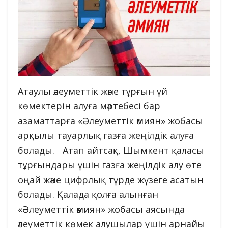
Атаулы әлеуметтік және тұрғын үй
көмектерін алуға мәртебесі бар
азаматтарға «Әлеуметтік әмиян» жобасы
арқылы тауарлық газға жеңілдік алуға
болады. Атап айтсақ, Шымкент қаласы
тұрғындары үшін газға жеңілдік алу өте
оңай және цифрлық түрде жүзеге асатын
болады. Қалада қолға алынған
«Әлеуметтік әмиян» жобасы аясында
әлеуметтік көмек алушылар үшін арнайы