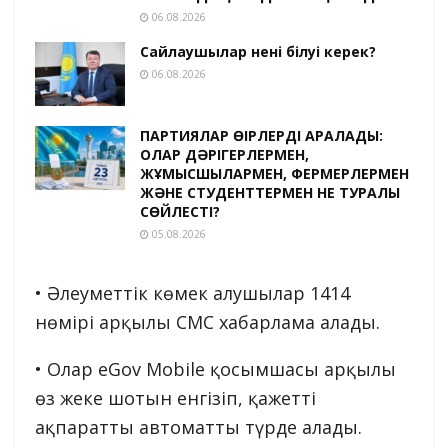
06.08.2026
Сайлаушылар нені білуі керек?
06.08.2026
ПАРТИЯЛАР ӨҢІРЛЕРДІ АРАЛАДЫ:
ОЛАР ДӘРІГЕРЛЕРМЕН,
ЖҰМЫСШЫЛАРМЕН, ФЕРМЕРЛЕРМЕН
ЖӘНЕ СТУДЕНТТЕРМЕН НЕ ТУРАЛЫ
СӨЙЛЕСТІ?
05.08.2026
• Әлеуметтік көмек алушылар 1414
нөмірі арқылы СМС хабарлама алады.
• Олар eGov Mobile қосымшасы арқылы
өз жеке шотын енгізіп, қажетті
ақпаратты автоматты түрде алады.