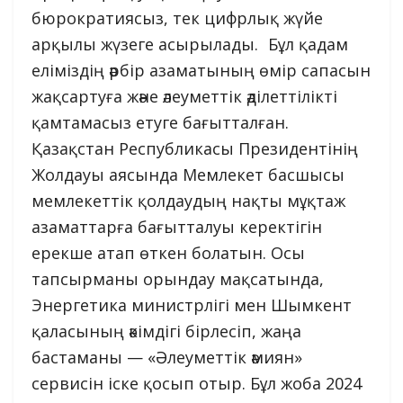
бюрократиясыз, тек цифрлық жүйе
арқылы жүзеге асырылады. Бұл қадам
еліміздің әрбір азаматының өмір сапасын
жақсартуға және әлеуметтік әділеттілікті
қамтамасыз етуге бағытталған.
Қазақстан Республикасы Президентінің
Жолдауы аясында Мемлекет басшысы
мемлекеттік қолдаудың нақты мұқтаж
азаматтарға бағытталуы керектігін
ерекше атап өткен болатын. Осы
тапсырманы орындау мақсатында,
Энергетика министрлігі мен Шымкент
қаласының әкімдігі бірлесіп, жаңа
бастаманы — «Әлеуметтік әмиян»
сервисін іске қосып отыр. Бұл жоба 2024