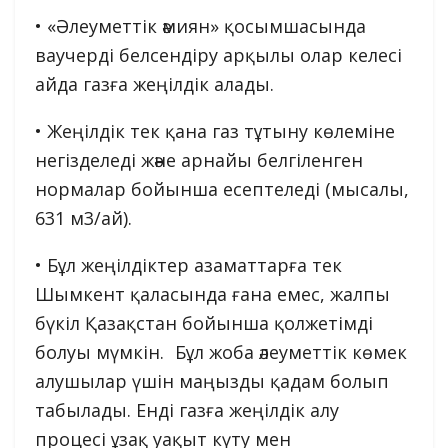
• «Әлеуметтік әмиян» қосымшасында
ваучерді белсендіру арқылы олар келесі
айда газға жеңілдік алады.
• Жеңілдік тек қана газ тұтыну көлеміне
негізделеді және арнайы белгіленген
нормалар бойынша есептеледі (мысалы,
631 м3/ай).
• Бұл жеңілдіктер азаматтарға тек
Шымкент қаласында ғана емес, жалпы
бүкіл Қазақстан бойынша қолжетімді
болуы мүмкін. Бұл жоба әлеуметтік көмек
алушылар үшін маңызды қадам болып
табылады. Енді газға жеңілдік алу
процесі ұзақ уақыт күту мен