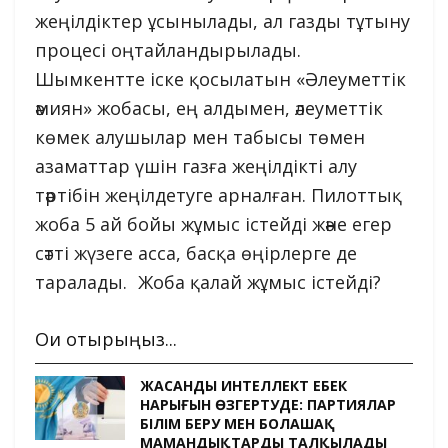
жеңілдіктер ұсынылады, ал газды тұтыну
процесі оңтайландырылады.
Шымкентте іске қосылатын «Әлеуметтік
әмиян» жобасы, ең алдымен, әлеуметтік
көмек алушылар мен табысы төмен
азаматтар үшін газға жеңілдікті алу
тәртібін жеңілдетуге арналған. Пилоттық
жоба 5 ай бойы жұмыс істейді және егер
сәтті жүзеге асса, басқа өңірлерге де
таралады. Жоба қалай жұмыс істейді?
Оқи отырыңыз...
ЖАСАНДЫ ИНТЕЛЛЕКТ ЕҢБЕК
НАРЫҒЫН ӨЗГЕРТУДЕ: ПАРТИЯЛАР
БІЛІМ БЕРУ МЕН БОЛАШАҚ
МАМАНДЫҚТАРДЫ ТАЛҚЫЛАДЫ