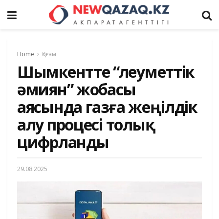
Home
Қоғам
Шымкентте “Әлеуметтік
әмиян” жобасы
аясында газға жеңілдік
алу процесі толық
цифрланды
29.08.2025