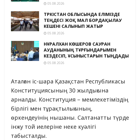
05.08.2026
ТҮРКІСТАН ОБЛЫСЫНДА ЕЛІМІЗДЕ
ТЕҢДЕСІ ЖОҚ МАЛ БОРДАҚЫЛАУ
КЕШЕНІ САЛЫНЫП ЖАТЫР
05.08.2026
НҰРАЛХАН КӨШЕРОВ САУРАН
АУДАНЫНЫҢ ТҰРҒЫНДАРЫМЕН
КЕЗДЕСІП, ҰСЫНЫСТАРЫН ТЫҢДАДЫ
05.08.2026
Аталған іс-шара Қазақстан Республикасы
Конституциясының 30 жылдығына
арналды. Конституция – мемлекетіміздің
бірлігі мен тұрақтылығының,
өркендеуінің нышаны. Салтанатты түрде
інжу той иелеріне неке куәлігі
табысталды.