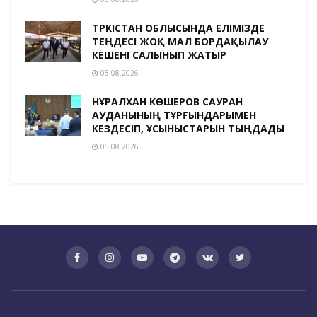
ТҮРКІСТАН ОБЛЫСЫНДА ЕЛІМІЗДЕ
ТЕҢДЕСІ ЖОҚ МАЛ БОРДАҚЫЛАУ
КЕШЕНІ САЛЫНЫП ЖАТЫР
05.08.2026
НҰРАЛХАН КӨШЕРОВ САУРАН
АУДАНЫНЫҢ ТҰРҒЫНДАРЫМЕН
КЕЗДЕСІП, ҰСЫНЫСТАРЫН ТЫҢДАДЫ
05.08.2026