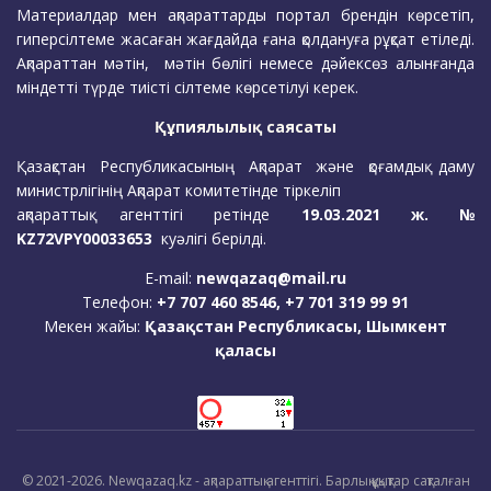
Материалдар мен ақпараттарды портал брендін көрсетіп,
гиперсілтеме жасаған жағдайда ғана қолдануға рұқсат етіледі.
Ақпараттан мәтін, мәтін бөлігі немесе дәйексөз алынғанда
міндетті түрде тиісті сілтеме көрсетілуі керек.
Құпиялылық саясаты
Қазақстан Республикасының Ақпарат және қоғамдық даму
министрлігінің Ақпарат комитетінде тіркеліп
ақпараттық агенттігі ретінде
19.03.2021 ж. №
KZ72VPY00033653
куәлігі берілді.
E-mail:
newqazaq@mail.ru
Телефон:
+7 707 460 8546, +7 701 319 99 91
Мекен жайы:
Қазақстан Республикасы, Шымкент
қаласы
© 2021-2026. Newqazaq.kz - ақпараттық агенттігі. Барлық құқықтар сақталған