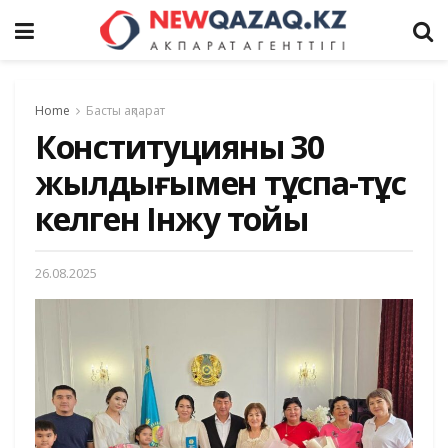
Home
Басты ақпарат
Конституцияның 30
жылдығымен тұспа-тұс
келген Інжу тойы
26.08.2025