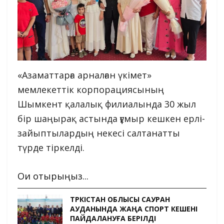
«Азаматтарға арналған үкімет»
мемлекеттік корпорациясының
Шымкент қалалық филиалында 30 жыл
бір шаңырақ астында ғұмыр кешкен ерлі-
зайыптылардың некесі салтанатты
түрде тіркелді.
Оқи отырыңыз...
ТҮРКІСТАН ОБЛЫСЫ САУРАН
АУДАНЫНДА ЖАҢА СПОРТ КЕШЕНІ
ПАЙДАЛАНУҒА БЕРІЛДІ