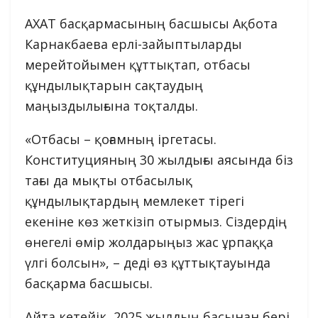
АХАТ басқармасының басшысы Ақбота
Карнакбаева ерлі-зайыптыларды
мерейтойымен құттықтап, отбасы
құндылықтарын сақтаудың
маңыздылығына тоқталды.
«Отбасы – қоғамның іргетасы.
Конституцияның 30 жылдығы аясында біз
тағы да мықты отбасылық
құндылықтардың мемлекет тірегі
екеніне көз жеткізіп отырмыз. Сіздердің
өнегелі өмір жолдарыңыз жас ұрпаққа
үлгі болсын», – деді өз құттықтауында
басқарма басшысы.
Айта кетейік, 2025 жылдың басынан бері