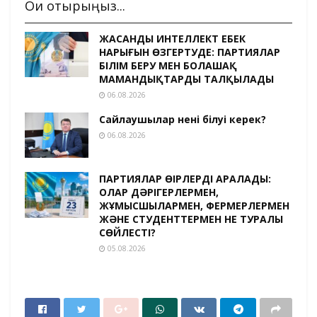
Оқи отырыңыз...
ЖАСАНДЫ ИНТЕЛЛЕКТ ЕҢБЕК
НАРЫҒЫН ӨЗГЕРТУДЕ: ПАРТИЯЛАР
БІЛІМ БЕРУ МЕН БОЛАШАҚ
МАМАНДЫҚТАРДЫ ТАЛҚЫЛАДЫ
06.08.2026
Сайлаушылар нені білуі керек?
06.08.2026
ПАРТИЯЛАР ӨҢІРЛЕРДІ АРАЛАДЫ:
ОЛАР ДӘРІГЕРЛЕРМЕН,
ЖҰМЫСШЫЛАРМЕН, ФЕРМЕРЛЕРМЕН
ЖӘНЕ СТУДЕНТТЕРМЕН НЕ ТУРАЛЫ
СӨЙЛЕСТІ?
05.08.2026