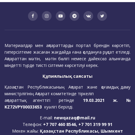
Материалдар мен ақпараттарды портал брендін көрсетіп,
гиперсілтеме жасаған жағдайда ғана қолдануға рұқсат етіледі.
Ақпараттан мәтін, мәтін бөлігі немесе дәйексөз алынғанда
міндетті түрде тиісті сілтеме көрсетілуі керек.
Құпиялылық саясаты
Қазақстан Республикасының Ақпарат және қоғамдық даму
министрлігінің Ақпарат комитетінде тіркеліп
ақпараттық агенттігі ретінде
19.03.2021 ж. №
KZ72VPY00033653
куәлігі берілді.
E-mail:
newqazaq@mail.ru
Телефон:
+7 707 460 8546, +7 701 319 99 91
Мекен жайы:
Қазақстан Республикасы, Шымкент