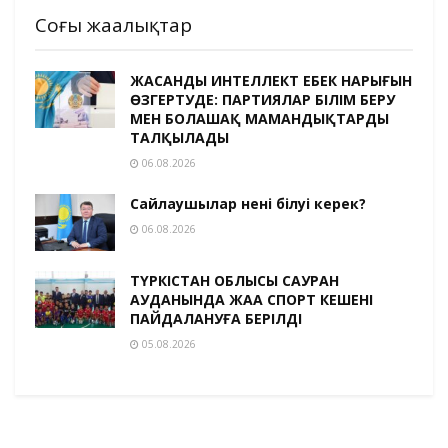
Соңғы жаңалықтар
ЖАСАНДЫ ИНТЕЛЛЕКТ ЕҢБЕК НАРЫҒЫН
ӨЗГЕРТУДЕ: ПАРТИЯЛАР БІЛІМ БЕРУ
МЕН БОЛАШАҚ МАМАНДЫҚТАРДЫ
ТАЛҚЫЛАДЫ
06.08.2026
Сайлаушылар нені білуі керек?
06.08.2026
ТҮРКІСТАН ОБЛЫСЫ САУРАН
АУДАНЫНДА ЖАҢА СПОРТ КЕШЕНІ
ПАЙДАЛАНУҒА БЕРІЛДІ
05.08.2026