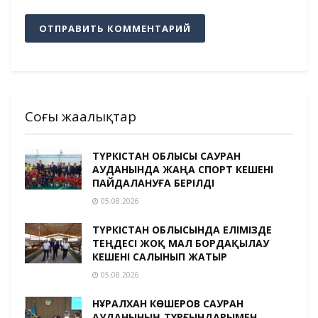
Соңғы жаңалықтар
ТҮРКІСТАН ОБЛЫСЫ САУРАН
АУДАНЫНДА ЖАҢА СПОРТ КЕШЕНІ
ПАЙДАЛАНУҒА БЕРІЛДІ
05.08.2026
ТҮРКІСТАН ОБЛЫСЫНДА ЕЛІМІЗДЕ
ТЕҢДЕСІ ЖОҚ МАЛ БОРДАҚЫЛАУ
КЕШЕНІ САЛЫНЫП ЖАТЫР
05.08.2026
НҰРАЛХАН КӨШЕРОВ САУРАН
АУДАНЫНЫҢ ТҰРҒЫНДАРЫМЕН