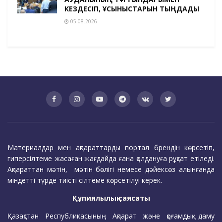
КЕЗДЕСІП, ҰСЫНЫСТАРЫН ТЫҢДАДЫ
05.08.2026
Материалдар мен ақпараттарды портал брендін көрсетіп,
гиперсілтеме жасаған жағдайда ғана қолдануға рұқсат етіледі.
Ақпараттан мәтін, мәтін бөлігі немесе дәйексөз алынғанда
міндетті түрде тиісті сілтеме көрсетілуі керек.
Құпиялылық саясаты
Қазақстан Республикасының Ақпарат және қоғамдық даму