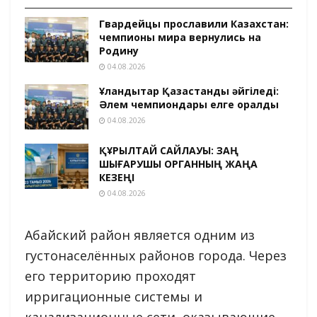
Гвардейцы прославили Казахстан:
чемпионы мира вернулись на
Родину
04.08.2026
Ұландықтар Қазақстанды әйгіледі:
Әлем чемпиондары елге оралды
04.08.2026
ҚҰРЫЛТАЙ САЙЛАУЫ: ЗАҢ
ШЫҒАРУШЫ ОРГАННЫҢ ЖАҢА
КЕЗЕҢІ
04.08.2026
Абайский район является одним из
густонаселённых районов города. Через
его территорию проходят
ирригационные системы и